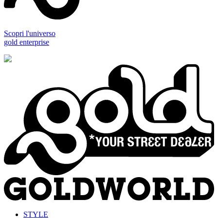
Scopri l'universo
gold enterprise
STYLE