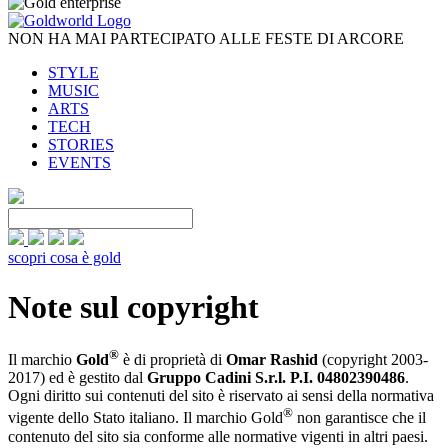
NON HA MAI PARTECIPATO ALLE FESTE DI ARCORE
STYLE
MUSIC
ARTS
TECH
STORIES
EVENTS
scopri cosa è gold
Note sul copyright
®
Il marchio
Gold
è di proprietà di
Omar Rashid
(copyright 2003-
2017) ed è gestito dal
Gruppo Cadini S.r.l. P.I. 04802390486
.
Ogni diritto sui contenuti del sito è riservato ai sensi della normativa
®
vigente dello Stato italiano. Il marchio Gold
non garantisce che il
contenuto del sito sia conforme alle normative vigenti in altri paesi.