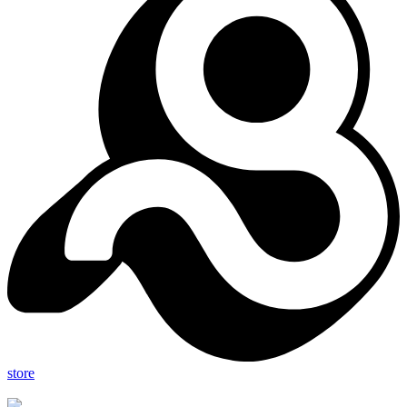
store