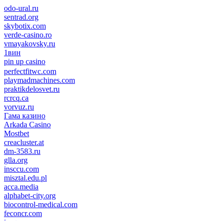
odo-ural.ru
sentrad.org
skybotix.com
verde-casino.ro
vmayakovsky.ru
1вин
pin up casino
пин ап
1win
perfectfitwc.com
playmadmachines.com
praktikdelosvet.ru
rcrcq.ca
vorvuz.ru
Гама казино
Arkada Casino
Mostbet
creacluster.at
dm-3583.ru
glla.org
insccu.com
misztal.edu.pl
acca.media
alphabet-city.org
biocontrol-medical.com
feconcr.com