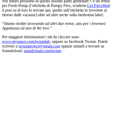
Nel futuro prossimo di questo insolito parto gemellare c’è un remix
per Fresh Pump (l’etichetta di Pumpy Flex, scuderia
Get Elecrified
:
il post su di loro lo trovate qui, quello sull’etichetta lo troverete al
ritorno dalle vacanze) oltre ad altre uscite sulla medesima label.
“
Stiamo inoltre lavorando ad altri due remix, uno per i livornesi
Appaloosa ed uno di We love
”
Per maggiori informazioni i siti da cliccare sono
www.myspace.com/twismlab
, oppure su facebook Twism. Potete
scrivere a
twismproject@gmail.com
oppure andarli a trovare su
Soundcloud:
soundcloud.com/twism