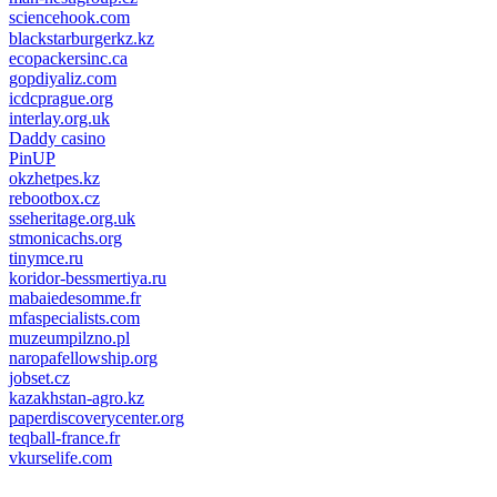
sciencehook.com
олимп казино
blackstarburgerkz.kz
ecopackersinc.ca
gopdiyaliz.com
icdcprague.org
interlay.org.uk
Daddy casino
PinUP
okzhetpes.kz
rebootbox.cz
sseheritage.org.uk
stmonicachs.org
tinymce.ru
koridor-bessmertiya.ru
mabaiedesomme.fr
mfaspecialists.com
muzeumpilzno.pl
naropafellowship.org
jobset.cz
kazakhstan-agro.kz
paperdiscoverycenter.org
teqball-france.fr
vkurselife.com