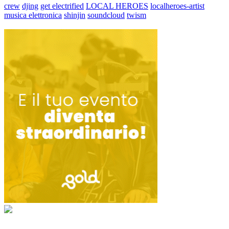
crew
djing
get electrified
LOCAL HEROES
localheroes-artist
musica elettronica
shinjin
soundcloud
twism