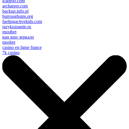
icaqroo.com
archareer.com
backup.info.pl
burroughsms.org
fuelingactivekids.com
jazykoznanie.ru
mostbet
ван вин зеркало
mosbet
casino en ligne france
7k casino