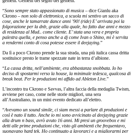
gemelli. Gemelli del segno dei gemelli.
“
Sono sempre stato appassionato di musica
– dice Gianlu aka
Ckrono –
non solo di elettronica, a scuola mi sentivo un sacco di
cose, anche le tamarrate dance anni ’90! (ride) E’ arrivata poi la
folgorazione per la dnb, grazie alla quale, ho fatto due anni e mezzo
di residenza al Mud.. come cliente. E’ stata una vera e propria
palestra quella, e penso anche a dj come Ivan o Shino, mi è servita
a rendermi conto di cosa potesse essere il deejaying.
”
Da lì a poco Ckrono prende la sua strada, una più italica cassa dritta
sostituisce presto le trame spezzate nate in terra d’albione.
“
La cassa dritta, nell’ambiente, era abbastanza snobbata. Io ho
deciso di spostarmi verso la house, la minimale tedesca, qualcosa di
break beat. Per le produzioni mi affido ad Ableton Live.
”
L’incontro tra Ckrono e Savvas, l’altra faccia della medaglia Twism,
avviene per caso, come nelle storie migliori, una sera
all’Australiano, in un mini evento dedicato all’elettro.
“
Avevamo un sound simile, ci siam messi a parlare di produzioni e
così è nato il tutto. Anche io mi sono avvicinato al deejaying grazie
alla drum n bass, avrò avuto 16 anni. Mi presi un groovebox e mi
detti alle prime produzioni che, visto gli ambienti che frequentavo,
suonavano hard tek. Ho continuato a lavorarci e a migliorarmi per