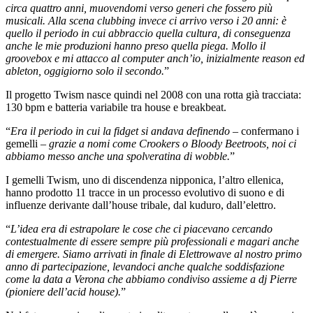
circa quattro anni, muovendomi verso generi che fossero più
musicali. Alla scena clubbing invece ci arrivo verso i 20 anni: è
quello il periodo in cui abbraccio quella cultura, di conseguenza
anche le mie produzioni hanno preso quella piega. Mollo il
groovebox e mi attacco al computer anch’io, inizialmente reason ed
ableton, oggigiorno solo il secondo.
”
Il progetto Twism nasce quindi nel 2008 con una rotta già tracciata:
130 bpm e batteria variabile tra house e breakbeat.
“
Era il periodo in cui la fidget si andava definendo
– confermano i
gemelli –
grazie a nomi come Crookers o Bloody Beetroots, noi ci
abbiamo messo anche una spolveratina di wobble.
”
I gemelli Twism, uno di discendenza nipponica, l’altro ellenica,
hanno prodotto 11 tracce in un processo evolutivo di suono e di
influenze derivante dall’house tribale, dal kuduro, dall’elettro.
“
L’idea era di estrapolare le cose che ci piacevano cercando
contestualmente di essere sempre più professionali e magari anche
di emergere. Siamo arrivati in finale di Elettrowave al nostro primo
anno di partecipazione, levandoci anche qualche soddisfazione
come la data a Verona che abbiamo condiviso assieme a dj Pierre
(pioniere dell’acid house).
”