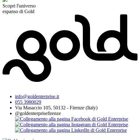
Scopri l'universo
espanso di Gold
info@goldenterprise.it
055 3980029
Via Masaccio 105, 50132 - Firenze (Italy)
@goldenterprisefirenze