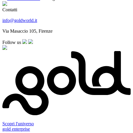
Contatti
info@goldworld.it
Via Masaccio 105, Firenze
Follow us
Scopri l'universo
gold enterprise