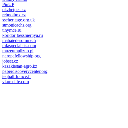
PinUP
okzhetpes.kz
rebootbox.cz
sseheritage.org.uk
stmonicachs.org
tinymce.ru
koridor-bessmertiya.ru
mabaiedesomme.fr
mfaspecialists.com
muzeumpilzno.pl
naropafellowship.org
jobset.cz
kazakhstan-agro.kz
paperdiscoverycenter.org
teqball-france.fr
vkurselife.com