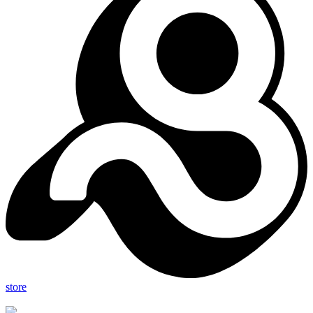
store