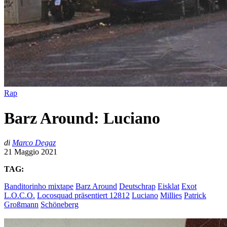
Rap
Barz Around: Luciano
di
Marco Degaz
21 Maggio 2021
TAG:
Banditorinho mixtape
Barz Around
Deutschrap
Eisklat
Exot
L.O.C.O.
Locosquad präsentiert 12812
Luciano
Millies
Patrick
Großmann
Schöneberg