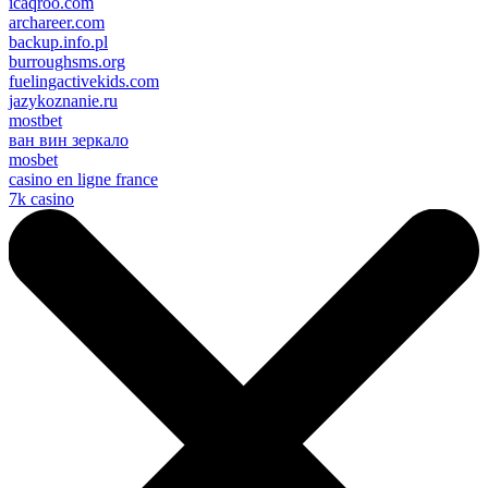
icaqroo.com
archareer.com
backup.info.pl
burroughsms.org
fuelingactivekids.com
jazykoznanie.ru
mostbet
ван вин зеркало
mosbet
casino en ligne france
7k casino