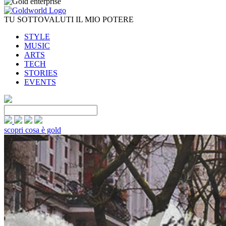
TU SOTTOVALUTI IL MIO POTERE
STYLE
MUSIC
ARTS
TECH
STORIES
EVENTS
scopri cosa è gold