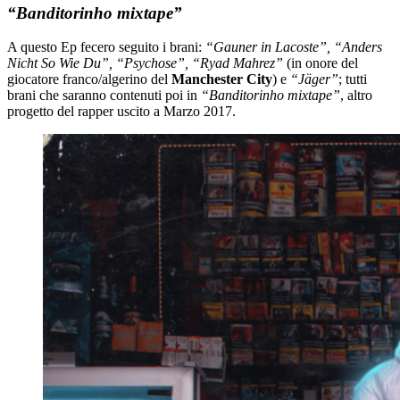
“Banditorinho mixtape”
A questo Ep fecero seguito i brani:
“Gauner in Lacoste”, “Anders
Nicht So Wie Du”, “Psychose”, “Ryad Mahrez”
(in onore del
giocatore franco/algerino del
Manchester City
) e
“Jäger”
; tutti
brani che saranno contenuti poi in
“Banditorinho mixtape”
, altro
progetto del rapper uscito a Marzo 2017.