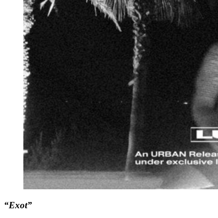
“Exot”