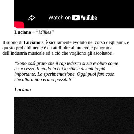
Luciano
– “Millies”
Il suono di
Luciano
si è sicuramente evoluto nel corso degli anni, e
questo probabilmente è da attribuire al mutevole panorama
dell’industria musicale ed a ciò che vogliono gli ascoltatori.
“Sono così grato che il rap tedesco si sia evoluto come
è successo. Il modo in cui lo stile è diventato più
importante. La sperimentazione. Oggi puoi fare cose
che allora non erano possibili “
Luciano