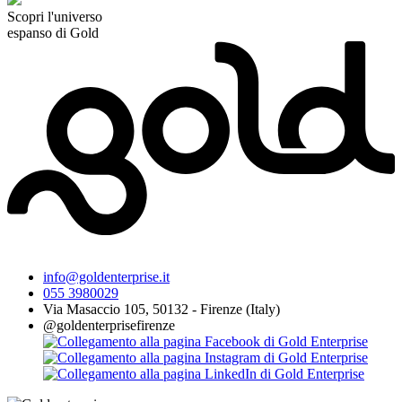
Scopri l'universo
espanso di Gold
info@goldenterprise.it
055 3980029
Via Masaccio 105, 50132 - Firenze (Italy)
@goldenterprisefirenze