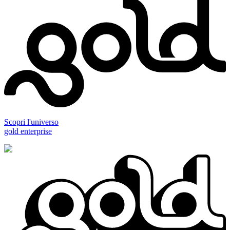
Scopri l'universo
gold enterprise