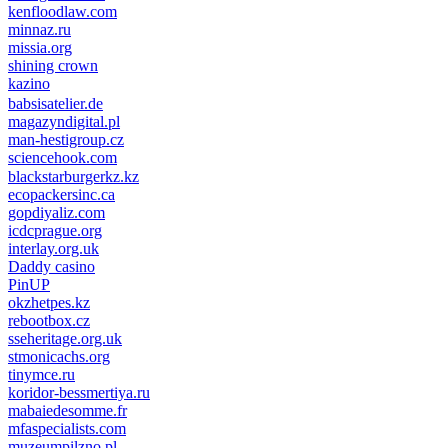
kenfloodlaw.com
minnaz.ru
missia.org
shining crown
kazino
casino lemon
pinco giriş
babsisatelier.de
magazyndigital.pl
man-hestigroup.cz
sciencehook.com
олимп казино
blackstarburgerkz.kz
ecopackersinc.ca
gopdiyaliz.com
icdcprague.org
interlay.org.uk
Daddy casino
PinUP
okzhetpes.kz
rebootbox.cz
sseheritage.org.uk
stmonicachs.org
tinymce.ru
koridor-bessmertiya.ru
mabaiedesomme.fr
mfaspecialists.com
muzeumpilzno.pl