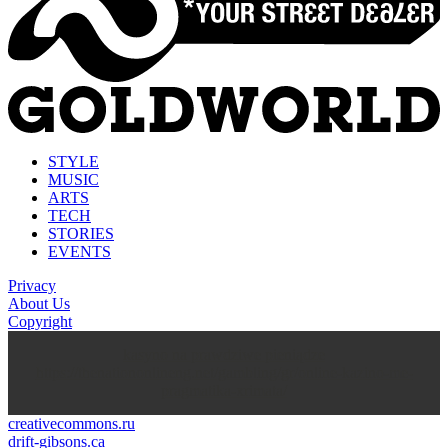
STYLE
MUSIC
ARTS
TECH
STORIES
EVENTS
Privacy
About Us
Copyright
kasyno na prawdziwe pieniądze
https://thenationonlineng.net/gambling/gr/online-kazino-me-
pragmatika-xrimata/
creativecommons.ru
drift-gibsons.ca