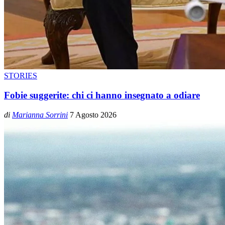
STORIES
Fobie suggerite: chi ci hanno insegnato a odiare
di
Marianna Sorrini
7 Agosto 2026