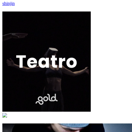
shinjin