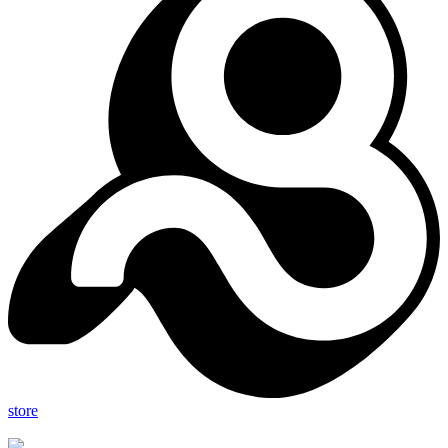
store