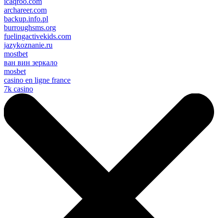
icaqroo.com
archareer.com
backup.info.pl
burroughsms.org
fuelingactivekids.com
jazykoznanie.ru
mostbet
ван вин зеркало
mosbet
casino en ligne france
7k casino