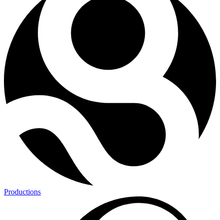
Productions