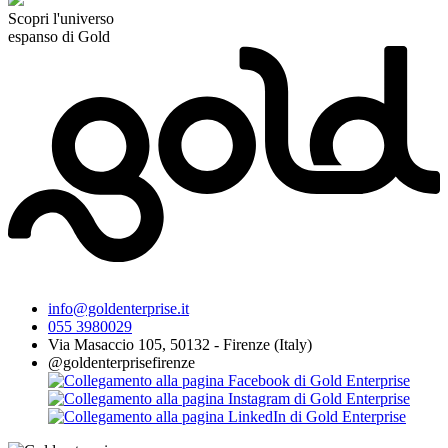
Scopri l'universo
espanso di Gold
info@goldenterprise.it
055 3980029
Via Masaccio 105, 50132 - Firenze (Italy)
@goldenterprisefirenze