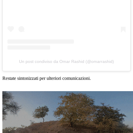
Un post condiviso da Omar Rashid (@omarrashid)
Restate sintonizzati per ulteriori comunicazioni.