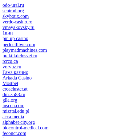
odo-ural.ru
sentrad.org
skybotix.com
verde-casino.ro
vmayakovsky.ru
1вин
pin up casino
пин ап
1win
perfectfitwc.com
playmadmachines.com
praktikdelosvet.ru
rcrcq.ca
vorvuz.ru
Гама казино
Arkada Casino
Mostbet
creacluster.at
dm-3583.ru
glla.org
insccu.com
misztal.edu.pl
acca.media
alphabet-city.org
biocontrol-medical.com
feconcr.com