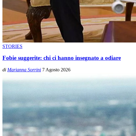
STORIES
Fobie suggerite: chi ci hanno insegnato a odiare
di
Marianna Sorrini
7 Agosto 2026