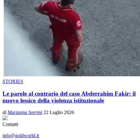
STORIES
Le parole al contrario del caso Abderrahim Fakir: il
nuovo lessico della violenza istituzionale
di
Marianna Sorrini
22 Luglio 2026
Contatti
info@goldworld.it