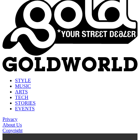
STYLE
MUSIC
ARTS
TECH
STORIES
EVENTS
Privacy
About Us
Copyright