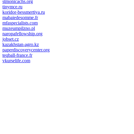
stmonicachs.org
tinymce.ru
koridor-bessmertiya.ru
mabaiedesomme.fr
mfaspecialists.com
muzeumpilzno.pl
naropafellowship.org
jobset.cz
kazakhstan-agro.kz
paperdiscoverycenter.org
teqball-france.fr
vkurselife.com