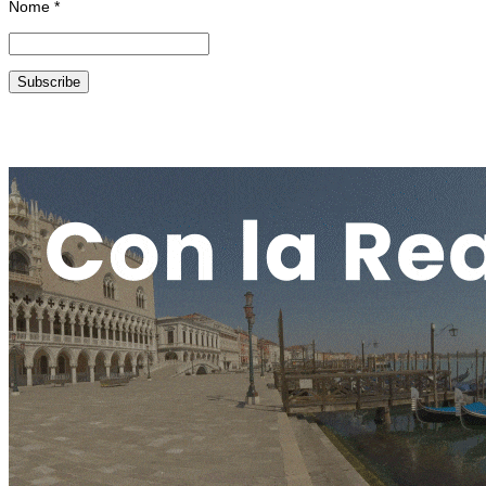
Nome
*