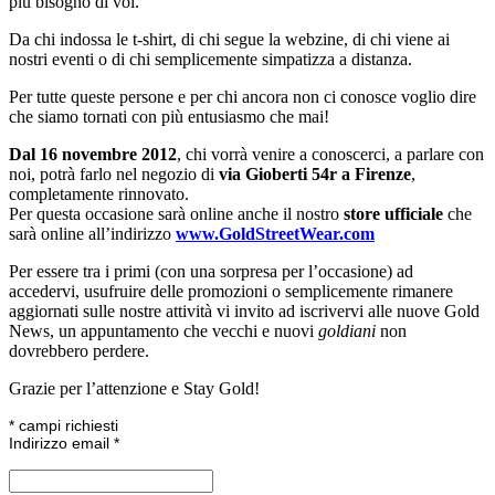
più bisogno di voi.
Da chi indossa le t-shirt, di chi segue la webzine, di chi viene ai
nostri eventi o di chi semplicemente simpatizza a distanza.
Per tutte queste persone e per chi ancora non ci conosce voglio dire
che siamo tornati con più entusiasmo che mai!
Dal 16 novembre 2012
, chi vorrà venire a conoscerci, a parlare con
noi, potrà farlo nel negozio di
via Gioberti 54r a Firenze
,
completamente rinnovato.
Per questa occasione sarà online anche il nostro
store ufficiale
che
sarà online all’indirizzo
www.GoldStreetWear.com
Per essere tra i primi (con una sorpresa per l’occasione) ad
accedervi, usufruire delle promozioni o semplicemente rimanere
aggiornati sulle nostre attività vi invito ad iscrivervi alle nuove Gold
News, un appuntamento che vecchi e nuovi
goldiani
non
dovrebbero perdere.
Grazie per l’attenzione e Stay Gold!
*
campi richiesti
Indirizzo email
*