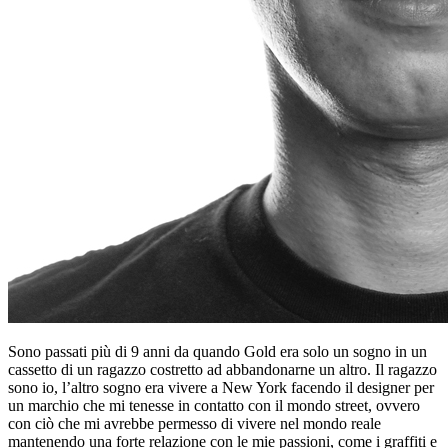
Sono passati più di 9 anni da quando Gold era solo un sogno in un
cassetto di un ragazzo costretto ad abbandonarne un altro. Il ragazzo
sono io, l’altro sogno era vivere a New York facendo il designer per
un marchio che mi tenesse in contatto con il mondo street, ovvero
con ciò che mi avrebbe permesso di vivere nel mondo reale
mantenendo una forte relazione con le mie passioni, come i graffiti e