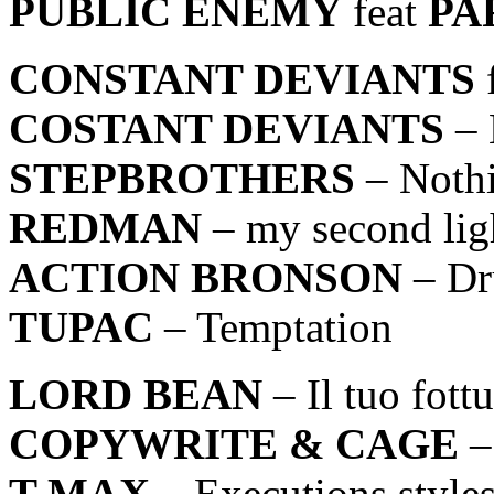
PUBLIC ENEMY
feat
PA
CONSTANT DEVIANTS
COSTANT DEVIANTS
– 
STEPBROTHERS
– Nothi
REDMAN
– my second lig
ACTION BRONSON
– Dr
TUPAC
– Temptation
LORD BEAN
– Il tuo fott
COPYWRITE & CAGE
–
T MAX
– Executions style