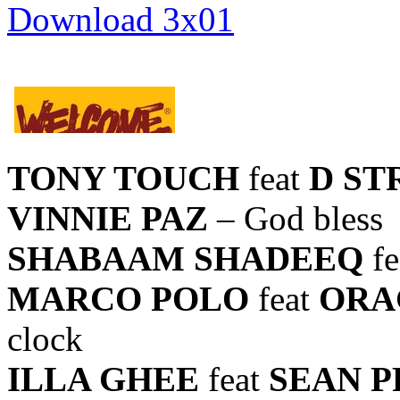
Download 3x01
TONY TOUCH
feat
D ST
VINNIE PAZ
– God bless
SHABAAM SHADEEQ
fe
MARCO POLO
feat
ORA
clock
ILLA GHEE
feat
SEAN P