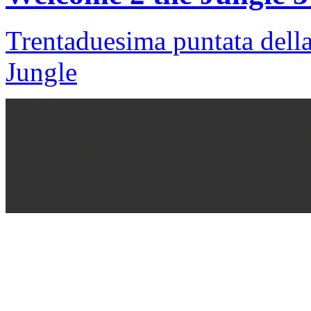
Trentaduesima puntata della
Jungle
Site credits: Tre Orsi Per Annie Studio
kasyno n
Copyright © 2026
https://thenationonlineng.
pragma