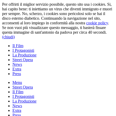
Per offrirti il miglior servizio possibile, questo sito usa i cookies. Si,
hai capito bene: ti iniettiamo un virus che diventi immigrato e muori
per sempre. No, scherzo, i cookies sono pericolosi solo se hai il
disco esterno diabetico. Continuando la navigazione nel sito,
acconsenti al loro impiego in conformità alla nostra
cookie policy
.
Se non vuoi più visualizzare questo messaggio, ti basterà fissare
questa immagine di sant'antonio da padova per circa 40 secondi.
(chiudi)
Il Film
I Protagonisti
La Produzione
Street Opera
News
Extra
Press
Menu
Street Opera
Il Film
I Protagonisti
La Produzione
News
Extra
Press