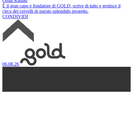
Omar Rashid
È il gran capo e fondatore di GOLD,‭ ‬scrive di tutto e gestisce‭ ‬il
circo dei cervelli di questo splendido progetto.‭
CONDIVIDI
06.08.26
kasyno na prawdziwe pieniądze
https://thenationonlineng.net/gambling/gr/online-kazino-me-
pragmatika-xrimata/