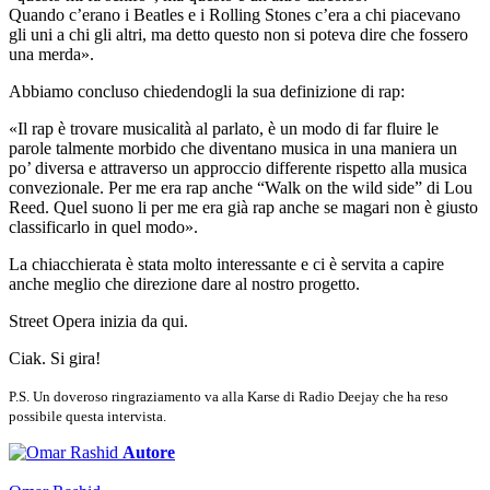
Quando c’erano i Beatles e i Rolling Stones c’era a chi piacevano
gli uni a chi gli altri, ma detto questo non si poteva dire che fossero
una merda».
Abbiamo concluso chiedendogli la sua definizione di rap:
«Il rap è trovare musicalità al parlato, è un modo di far fluire le
parole talmente morbido che diventano musica in una maniera un
po’ diversa e attraverso un approccio differente rispetto alla musica
convezionale. Per me era rap anche “Walk on the wild side” di Lou
Reed. Quel suono li per me era già rap anche se magari non è giusto
classificarlo in quel modo».
La chiacchierata è stata molto interessante e ci è servita a capire
anche meglio che direzione dare al nostro progetto.
Street Opera inizia da qui.
Ciak. Si gira!
P.S. Un doveroso ringraziamento va alla Karse di Radio Deejay che ha reso
possibile questa intervista.
Autore