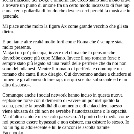
a trovare un punto di unione fra un certo modo incazzato di fare rap
e una certa goliardia di fondo che deve esserci per chi fa musica e in
generale.
Mi piace anche molto la figura Ax come grande vecchio che gli sta
dietro.
E poi tante altre realtà molto forti come Roma che è sempre stata
molto presente.
Magari un po’ più cupa, invece del clima che fa pensare che
dovrebbe essere più cupo Milano. Invece il rap romano forse è
sempre stato più legato ad una realtà delle periferie che da noi non
sono dei milanesi. Mentre il romano di periferia è comunque un
romano che canta il suo disagio. Qui dovremmo andare a chiedere ai
rumeni e gli albanesi di fare rap, ma qui si entra sul sociale ed è un
altro discorso».
Comunque anche i social network hanno inciso in questa nuova
esplosione forse con il demerito di «avere un po’ instupidito la
scena, perché la possibilità di commento e di chiacchiera spesso
viene abusata da chi non ne avrebbe l’autorizzazione o le capacità.
Ma d’altro canto è un veicolo pazzesco. Al punto che i media come
noi possono essere bypassati e non esistere, ma esistere lo stesso. Io
ho un figlio adolescente e lui le canzoni le ascolta tramite
Facebook».