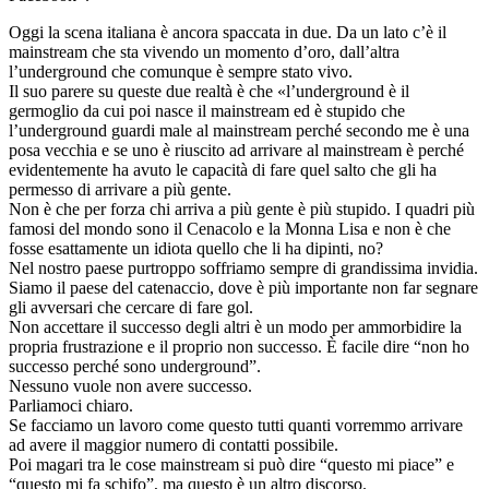
Oggi la scena italiana è ancora spaccata in due. Da un lato c’è il
mainstream che sta vivendo un momento d’oro, dall’altra
l’underground che comunque è sempre stato vivo.
Il suo parere su queste due realtà è che «l’underground è il
germoglio da cui poi nasce il mainstream ed è stupido che
l’underground guardi male al mainstream perché secondo me è una
posa vecchia e se uno è riuscito ad arrivare al mainstream è perché
evidentemente ha avuto le capacità di fare quel salto che gli ha
permesso di arrivare a più gente.
Non è che per forza chi arriva a più gente è più stupido. I quadri più
famosi del mondo sono il Cenacolo e la Monna Lisa e non è che
fosse esattamente un idiota quello che li ha dipinti, no?
Nel nostro paese purtroppo soffriamo sempre di grandissima invidia.
Siamo il paese del catenaccio, dove è più importante non far segnare
gli avversari che cercare di fare gol.
Non accettare il successo degli altri è un modo per ammorbidire la
propria frustrazione e il proprio non successo. È facile dire “non ho
successo perché sono underground”.
Nessuno vuole non avere successo.
Parliamoci chiaro.
Se facciamo un lavoro come questo tutti quanti vorremmo arrivare
ad avere il maggior numero di contatti possibile.
Poi magari tra le cose mainstream si può dire “questo mi piace” e
“questo mi fa schifo”, ma questo è un altro discorso.