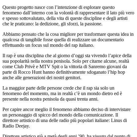
Questo progetto nasce con l’intenzione di esplorare questo
fenomeno dall’interno con la volontà di rappresentare il lato più vero
e spesso sottovalutato, della vita di queste discipline e degli artisti
che le praticano: la dedizione, gli sforzi, la passione.
Abbiamo pensato che la cosa migliore per trasformare questa idea in
qualcosa di tangibile fosse quella di realizzare un documentario
effettuando un focus sul mondo del rap italiano.
Il rap è una disciplina che al giorno d’oggi sta vivendo l’apice della
sua popolarità nella nostra penisola. Solo per citarne alcune, realtà
come Club Privè e MTV Spit o la vittoria di Sanremo giovani da
parte di Rocco Hunt hanno definitivamente sdoganato l’hip hop
anche alle generazioni dei nostri genitori.
La maggior parte delle persone crede che il rap sia solo un
fenomeno del momento, ma in realtà c’è un mondo dietro ed è
presente nella nostra penisola da quasi trenta anni.
Per capire ancor meglio il fenomeno abbiamo deciso di intervistare
un personaggio di spicco del mondo della comunicazione. Il
direttore artistico di una delle radio più popolari italiane: Linus di
Radio Deejay.
Direttore artistico già a metà degli anni ’90, ha vissuto dal punto di