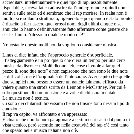
accreditarsi intellettualmente e quel tipo di rap, assolutamente
rispettabile, faceva fatica ad uscire dall’underground e quindi non si
sentiva sulle radio ed è sembrato che il rap morisse. In realtà non è
morto, si è soltanto strutturato, rigenerato e poi quando è stato pronto
è riuscito a far nascere quei grossi nomi degli ultimi cinque o sei
anni che lo hanno definitivamente fatto affermare come genere che
esiste. Punto. Adesso in qualche modo c’è!”.
Nonostante questo molti non la vogliono considerare musica.
Linus ci dice infatti che l’approccio generale è superficiale,
«l’atteggiamento è un po’ quello che c’era un tempo per una certa
musica da discoteca. Molti dicono “eh, cose ci vuole a far quel
pezzo li, sono due note” e non capiscono che non sono le due note
la difficoltà, ma è l’originalità dell’intuizione. Aver capito che quelle
due semplici note possono essere un gancio talmente efficace da
valere quanto una strofa scritta da Lennon e McCartney. Per cui è
solo questione di comprensione e a volte di chiusura mentale.
La musica non è tecnica.
Ci sono dei chitarristi bravissimi che non trasmettono nessun tipo di
emozione.
Il rap va capito, va affrontato e va apprezzato.
È chiaro che non lo puoi paragonare a certi mostri sacri dal punto di
vista tecnico, però secondo me nella creatività del rap c’è così tanto
che spesso nella musica italiana non c’è.