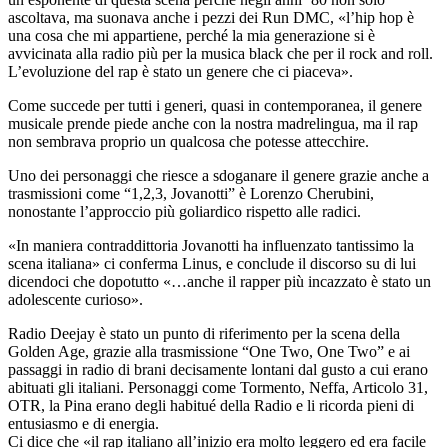
ascoltava, ma suonava anche i pezzi dei Run DMC, «l’hip hop è
una cosa che mi appartiene, perché la mia generazione si è
avvicinata alla radio più per la musica black che per il rock and roll.
L’evoluzione del rap è stato un genere che ci piaceva».
Come succede per tutti i generi, quasi in contemporanea, il genere
musicale prende piede anche con la nostra madrelingua, ma il rap
non sembrava proprio un qualcosa che potesse attecchire.
Uno dei personaggi che riesce a sdoganare il genere grazie anche a
trasmissioni come “1,2,3, Jovanotti” è Lorenzo Cherubini,
nonostante l’approccio più goliardico rispetto alle radici.
«In maniera contraddittoria Jovanotti ha influenzato tantissimo la
scena italiana» ci conferma Linus, e conclude il discorso su di lui
dicendoci che dopotutto «…anche il rapper più incazzato è stato un
adolescente curioso».
Radio Deejay è stato un punto di riferimento per la scena della
Golden Age, grazie alla trasmissione “One Two, One Two” e ai
passaggi in radio di brani decisamente lontani dal gusto a cui erano
abituati gli italiani. Personaggi come Tormento, Neffa, Articolo 31,
OTR, la Pina erano degli habitué della Radio e li ricorda pieni di
entusiasmo e di energia.
Ci dice che «il rap italiano all’inizio era molto leggero ed era facile