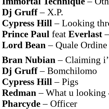
Immortal Technique
– Oth
Dj Gruff
– X.P.
Cypress Hill
– Looking thro
Prince Paul
feat
Everlast
–
Lord Bean
– Quale Ordine 
Bran Nubian
– Claiming i’
Dj Gruff
– Bomchilomo
Cypress Hill
– Pigs
Redman
– What u looking 
Pharcyde
– Officer