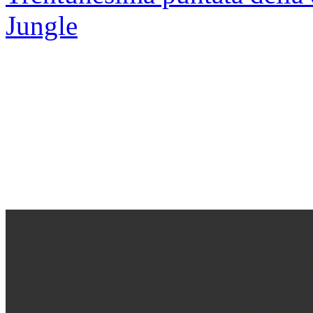
Jungle
Site credits: Tre Orsi Per Annie Studio
kasyno na
Copyright © 2026
https://thenationonlineng.
pragma