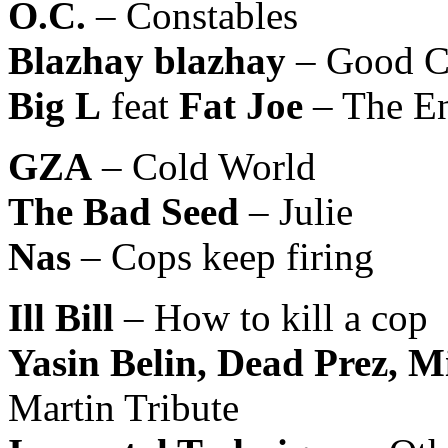
O.C.
– Constables
Blazhay blazhay
– Good C
Big L
feat
Fat Joe
– The E
GZA
– Cold World
The Bad Seed
– Julie
Nas
– Cops keep firing
Ill Bill
– How to kill a cop
Yasin Belin, Dead Prez, M
Martin Tribute