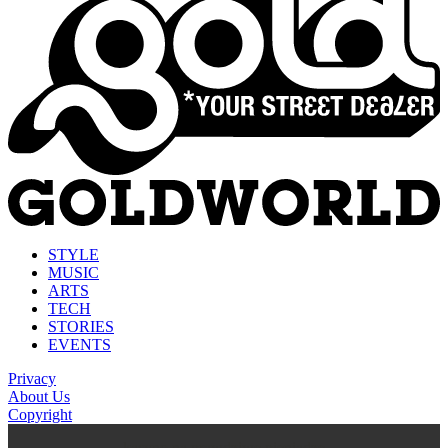
STYLE
MUSIC
ARTS
TECH
STORIES
EVENTS
Privacy
About Us
Copyright
kasyno na prawdziwe pieniądze