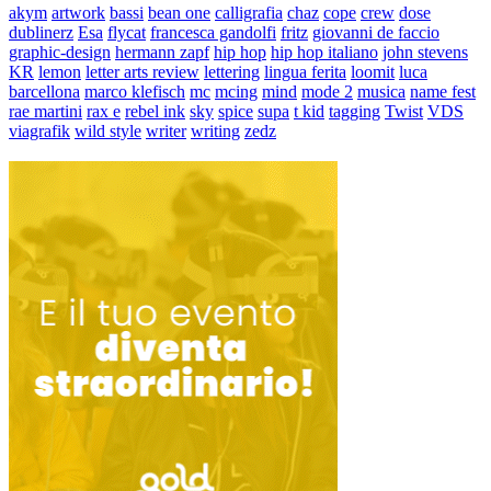
akym
artwork
bassi
bean one
calligrafia
chaz
cope
crew
dose
dublinerz
Esa
flycat
francesca gandolfi
fritz
giovanni de faccio
graphic-design
hermann zapf
hip hop
hip hop italiano
john stevens
KR
lemon
letter arts review
lettering
lingua ferita
loomit
luca
barcellona
marco klefisch
mc
mcing
mind
mode 2
musica
name fest
rae martini
rax e
rebel ink
sky
spice
supa
t kid
tagging
Twist
VDS
viagrafik
wild style
writer
writing
zedz