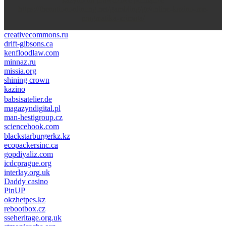
https://thenationonlineng.net/gambling/gr/online-kazino-me-
pragmatika-xrimata/
creativecommons.ru
drift-gibsons.ca
kenfloodlaw.com
minnaz.ru
missia.org
shining crown
kazino
casino lemon
pinco giriş
babsisatelier.de
magazyndigital.pl
man-hestigroup.cz
sciencehook.com
олимп казино
blackstarburgerkz.kz
ecopackersinc.ca
gopdiyaliz.com
icdcprague.org
interlay.org.uk
Daddy casino
PinUP
okzhetpes.kz
rebootbox.cz
sseheritage.org.uk