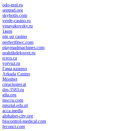
odo-ural.ru
sentrad.org
skybotix.com
verde-casino.ro
vmayakovsky.ru
1вин
pin up casino
пин ап
1win
perfectfitwc.com
playmadmachines.com
praktikdelosvet.ru
rcrcq.ca
vorvuz.ru
Гама казино
Arkada Casino
Mostbet
creacluster.at
dm-3583.ru
glla.org
insccu.com
misztal.edu.pl
acca.media
alphabet-city.org
biocontrol-medical.com
feconcr.com