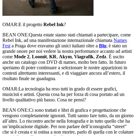
OMAR:
E il progetto
Rebel Ink
?
BEAN ONE:
Questa estate siamo stati chiamati a partecipare, come
Rebel Ink, ad una manifestazione internazionale chiamata
Names
Fest
a Praga dove eravamo gli unici italiani oltre a
Blu
; è stato un
grande onore per noi vedere la nostra performance accanto ad artisti
come
Mode 2
,
Loomit
,
KR
,
Akym
,
Viagrafik
,
Zedz
. È uscito
anche un catalogo con DVD di names, molto ben fatto. In futuro
speriamo di poter continuare a selezionare le nostre apparizioni in
contesti altrettanto interessanti, e di viaggiare ancora all’estero, il
risultato finale ne guadagna.
OMAR:
La tecnologia ha reso tutti in grado di essere grafici,
musicisti e artisti. Questa cosa ha per forza di cosa portato ad un
livello qualitativo più basso. Cosa ne pensi?
BEAN ONE:
Ci sono trattati e libri di grafica e progettazione che
vengono completamente ignorati. Tutti sanno fare tutto, da un giorno
all’altro. Lo riscontro anche nella fotografia e in tutto quello che ha
un’implicazione digitale. Per non parlare dell’iconografia “street”
che si è creata e si ostina a non morire, parlo di quella con le colature