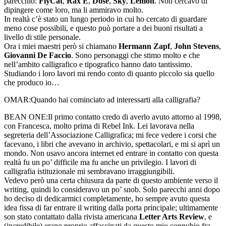
parecchio:
FlyCat
,
Rax E
,
Dose
,
Sky
,
Lemon
. Non cercavo di
dipingere come loro, ma li ammiravo molto.
In realtà c’è stato un lungo periodo in cui ho cercato di guardare
meno cose possibili, e questo può portare a dei buoni risultati a
livello di stile personale.
Ora i miei maestri però si chiamano
Hermann Zapf
,
John Stevens
,
Giovanni De Faccio
. Sono personaggi che stimo molto e che
nell’ambito calligrafico e tipografico hanno dato tantissimo.
Studiando i loro lavori mi rendo conto di quanto piccolo sia quello
che produco io…
OMAR:
Quando hai cominciato ad interessarti alla calligrafia?
BEAN ONE:
Il primo contatto credo di averlo avuto attorno al 1998,
con Francesca, molto prima di Rebel Ink. Lei lavorava nella
segreteria dell’Associazione Calligrafica; mi fece vedere i corsi che
facevano, i libri che avevano in archivio, spettacolari, e mi si aprì un
mondo. Non usavo ancora internet ed entrare in contatto con questa
realtà fu un po’ difficile ma fu anche un privilegio. I lavori di
calligrafia istituzionale mi sembravano irraggiungibili.
Vedevo però una certa chiusura da parte di questo ambiente verso il
writing, quindi lo consideravo un po’ snob. Solo parecchi anni dopo
ho deciso di dedicarmici completamente, ho sempre avuto questa
idea fissa di far entrare il writing dalla porta principale; ultimamente
son stato contattato dalla rivista americana
Letter Arts Review
, e
(incredibile) erano proprio affascinati da questo mio connubio fra