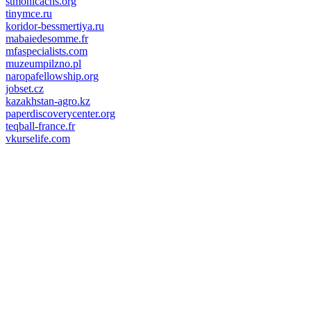
stmonicachs.org
tinymce.ru
koridor-bessmertiya.ru
mabaiedesomme.fr
mfaspecialists.com
muzeumpilzno.pl
naropafellowship.org
jobset.cz
kazakhstan-agro.kz
paperdiscoverycenter.org
teqball-france.fr
vkurselife.com