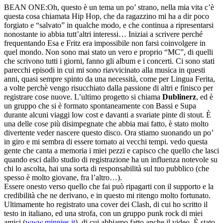
BEAN ONE:
Oh, questo è un tema un po’ strano, nella mia vita c’è
questa cosa chiamata Hip Hop, che da ragazzino mi ha a dir poco
forgiato e “salvato” in qualche modo, e che continua a ripresentarsi
nonostante io abbia tutt’altri interessi… Iniziai a scrivere perché
frequentando Esa e Fritz era impossibile non farsi coinvolgere in
quel mondo. Non sono mai stato un vero e proprio “MC”, di quelli
che scrivono tutti i giorni, fanno gli album e i concerti. Ci sono stati
parecchi episodi in cui mi sono riavvicinato alla musica in questi
anni, quasi sempre spinto da una necessità, come per Lingua Ferita,
a volte perchè vengo risucchiato dalla passione di altri e finisco per
registrare cose nuove. L’ultimo progetto si chiama
Dublinerz
, ed è
un gruppo che si è formato spontaneamente con Bassi e Supa
durante alcuni viaggi low cost e davanti a svariate pinte di stout. È
una delle cose più disimpegnate che abbia mai fatto, è stato molto
divertente veder nascere questo disco. Ora stiamo suonando un po’
in giro e mi sembra di essere tornato ai vecchi tempi. vedo questa
gente che canta a memoria i miei pezzi e capisco che quello che lasci
quando esci dallo studio di registrazione ha un influenza notevole su
chi lo ascolta, hai una sorta di responsabilità sul tuo pubblico (che
spesso è molto giovane, fra l’altro…).
Essere onesto verso quello che fai può ripagarti con il supporto e la
credibilità che ne derivano, e in questo mi ritengo molto fortunato.
Ultimamente ho registrato una cover dei Clash, di cui ho scritto il
testo in italiano, ed una strofa, con un gruppo punk rock di miei
amici (
www.minnies.it
), di cui abbiamo fatto anche il video. È stato