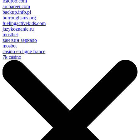
icaqroo.com
archareer.com
backup.info.pl
burroughsms.org
fuelingactivekids.com
jazykoznanie.ru
mostbet
ван вин зеркало
mosbet
casino en ligne france
7k casino