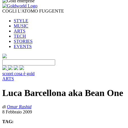
COGLI L'ATOMO FUGGENTE
STYLE
MUSIC
ARTS
TECH
STORIES
EVENTS
scopri cosa è gold
ARTS
Luca Barcellona aka Bean One
di
Omar Rashid
8 Febbraio 2009
TAG: