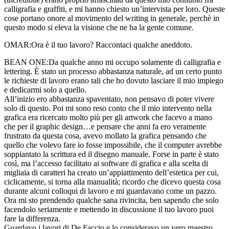
calligrafia e graffiti, e mi hanno chiesto un’intervista per loro. Queste
cose portano onore al movimento del writing in generale, perchè in
questo modo si eleva la visione che ne ha la gente comune.
OMAR:
Ora è il tuo lavoro? Raccontaci qualche aneddoto.
BEAN ONE:
Da qualche anno mi occupo solamente di calligrafia e
lettering. È stato un processo abbastanza naturale, ad un certo punto
le richieste di lavoro erano tali che ho dovuto lasciare il mio impiego
e dedicarmi solo a quello.
All’inizio ero abbastanza spaventato, non pensavo di poter vivere
solo di questo. Poi mi sono reso conto che il mio intervento nella
grafica era ricercato molto più per gli artwork che facevo a mano
che per il graphic design…e pensare che anni fa ero veramente
frustrato da questa cosa, avevo mollato la grafica pensando che
quello che volevo fare io fosse impossibile, che il computer avrebbe
soppiantato la scrittura ed il disegno manuale. Forse in parte è stato
così, ma l’accesso facilitato ai software di grafica e alla scelta di
migliaia di caratteri ha creato un’appiattimento dell’estetica per cui,
ciclicamente, si torna alla manualità; ricordo che dicevo questa cosa
durante alcuni colloqui di lavoro e mi guardavano come un pazzo.
Ora mi sto prendendo qualche sana rivincita, ben sapendo che solo
facendolo seriamente e mettendo in discussione il tuo lavoro puoi
fare la differenza.
Guardavo i lavori di De Faccio e lo consideravo un vero maestro,