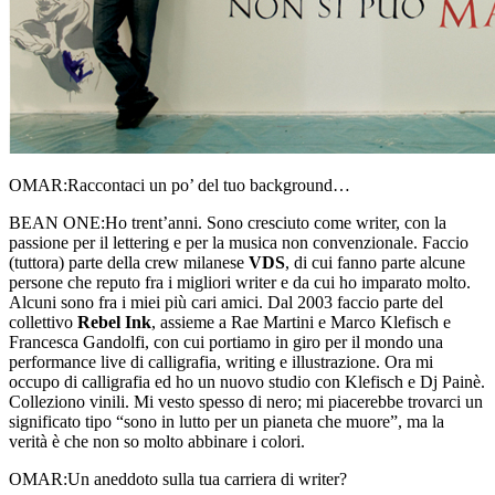
OMAR:
Raccontaci un po’ del tuo background…
BEAN ONE:
Ho trent’anni. Sono cresciuto come writer, con la
passione per il lettering e per la musica non convenzionale. Faccio
(tuttora) parte della crew milanese
VDS
, di cui fanno parte alcune
persone che reputo fra i migliori writer e da cui ho imparato molto.
Alcuni sono fra i miei più cari amici. Dal 2003 faccio parte del
collettivo
Rebel Ink
, assieme a Rae Martini e Marco Klefisch e
Francesca Gandolfi, con cui portiamo in giro per il mondo una
performance live di calligrafia, writing e illustrazione. Ora mi
occupo di calligrafia ed ho un nuovo studio con Klefisch e Dj Painè.
Colleziono vinili. Mi vesto spesso di nero; mi piacerebbe trovarci un
significato tipo “sono in lutto per un pianeta che muore”, ma la
verità è che non so molto abbinare i colori.
OMAR:
Un aneddoto sulla tua carriera di writer?