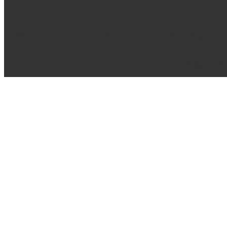
Site credits: Tre Orsi Per Annie Studio
kasyno na
Copyright © 2026
https://thenationonlineng.
pragma