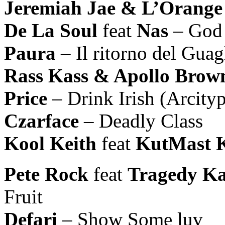
Jeremiah Jae & L’Orange
De La Soul
feat
Nas
– God 
Paura
– Il ritorno del Guag
Rass Kass & Apollo Brow
Price
– Drink Irish (Arcity
Czarface
– Deadly Class
Kool Keith
feat
KutMast 
Pete Rock
feat
Tragedy Ka
Fruit
Defari
– Show Some luv