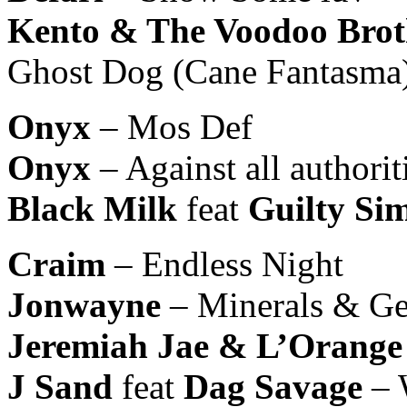
Kento & The Voodoo Brot
Ghost Dog (Cane Fantasma
Onyx
– Mos Def
Onyx
– Against all authorit
Black Milk
feat
Guilty Si
Craim
– Endless Night
Jonwayne
– Minerals & G
Jeremiah Jae & L’Orange
J Sand
feat
Dag Savage
– 