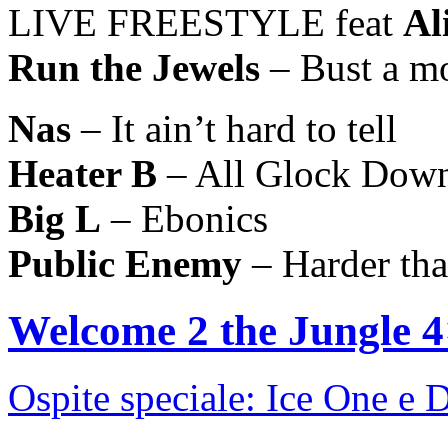
LIVE FREESTYLE feat
Al
Run the Jewels
– Bust a m
Nas
– It ain’t hard to tell
Heater B
– All Glock Dow
Big L
– Ebonics
Public Enemy
– Harder tha
Welcome 2 the Jungle 
Ospite speciale: Ice One e