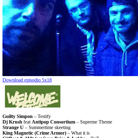
Download episodio 5x18
Guilty Simpon
– Testify
Dj Krush
feat
Antipop Consortium
– Supreme Theme
Strange U
– Summertime skeeting
King Magnetic (Crime Armor)
– What it is