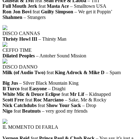
GitBeat & 1Mt
feat
Sean Price & Labba
– TnT
Full Mouth Jerk
feat
Masta Ace
– Smalltown USA
Ron Jon Bovi
feat
Guilty Simpson
– We get it Poppin’
Shahmen
– Strangers
DISCO CANNAS
Thristy Howl III
– Thirsty Man
CEFFO TIME
Dilated Peoples
– Antoher Sound Mission
DISCO DANNO
Milk (of Audio Two)
feat
King Adrock & Mike D
– Spam
Big Jus
– Silver Black Mountain King
Il Turco
feat
Easyone
– Draghi
White Mic & Deuce Eclipse
feat
Mr Lif
– Kidnapped
Scott Free
feat
Roc Marciano
– Sake, Me & Rocky
Nick Catchdubs
feat
Show Your Sack
– Drop
Nigo
feat
Beatnuts
– very good my friends
IL MOMENTO DI FARLA
Vernon Reid
feat
Prince Paul & Chub Rock
– You say it’s just a