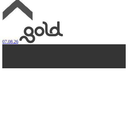
07.08.26
kasyno na prawdziwe pieniądze
https://thenationonlineng.net/gambling/gr/online-kazino-me-
pragmatika-xrimata/