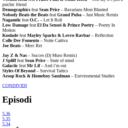
psichic friend
Demographics
feat
Sean Price
– Bavarians Most Blunted
Nobody Beats the Beats
feat
Grand Puba
– Just Music Remix
Nagamtic
feat
O.C.
– Let It Roll
Low Damage
feat
El Da Sensei & Prince Poetry
– Poetry In
Motion
Koolade
feat
Mayley Sparks & Lovro Ravbar
– Reflection
Colle Der Fomento
– Notte Cattiva
Joe Beats
– Merc Ret
Jay Z & Nas
– Succes (Dj Muro Remix)
J Spliff
feat
Sean Price
– State of mind
Galactic
feat
Mr Lif
– And i’m out
Styles Of Beyond
– Survival Tattics
Aesop Rock & Homeboy Sandman
– Enrviromental Studies
CONDIVIDI
Episodi
5.36
5.35
5.34