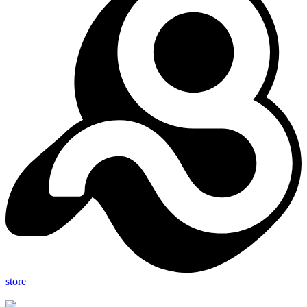
store