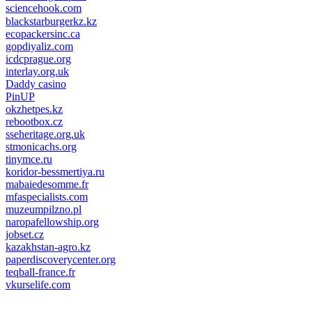
sciencehook.com
олимп казино
blackstarburgerkz.kz
ecopackersinc.ca
gopdiyaliz.com
icdcprague.org
interlay.org.uk
Daddy casino
PinUP
okzhetpes.kz
rebootbox.cz
sseheritage.org.uk
stmonicachs.org
tinymce.ru
koridor-bessmertiya.ru
mabaiedesomme.fr
mfaspecialists.com
muzeumpilzno.pl
naropafellowship.org
jobset.cz
kazakhstan-agro.kz
paperdiscoverycenter.org
teqball-france.fr
vkurselife.com