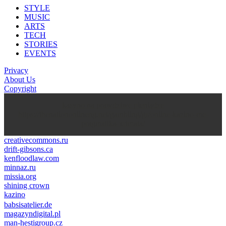
STYLE
MUSIC
ARTS
TECH
STORIES
EVENTS
Privacy
About Us
Copyright
kasyno na prawdziwe pieniądze
https://thenationonlineng.net/gambling/gr/online-kazino-me-
pragmatika-xrimata/
creativecommons.ru
drift-gibsons.ca
kenfloodlaw.com
minnaz.ru
missia.org
shining crown
kazino
casino lemon
pinco giriş
babsisatelier.de
magazyndigital.pl
man-hestigroup.cz