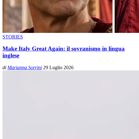
STORIES
Make Italy Great Again: il sovranismo in lingua
inglese
di
Marianna Sorrini
29 Luglio 2026