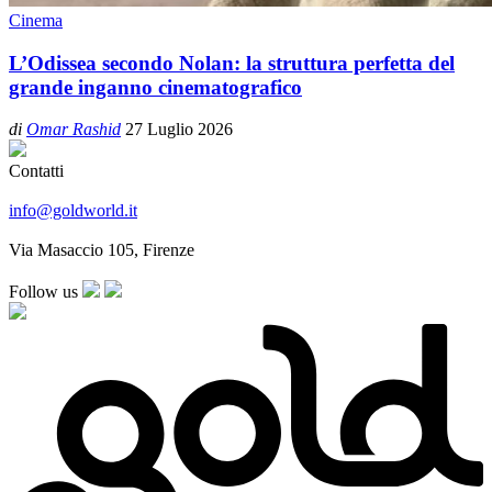
Cinema
L’Odissea secondo Nolan: la struttura perfetta del
grande inganno cinematografico
di
Omar Rashid
27 Luglio 2026
Contatti
info@goldworld.it
Via Masaccio 105, Firenze
Follow us