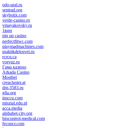
odo-ural.ru
sentrad.org
skybotix.com
verde-casino.ro
vmayakovsky.ru
1вин
pin up casino
пин ап
1win
perfectfitwc.com
playmadmachines.com
praktikdelosvet.ru
rcrcq.ca
vorvuz.ru
Гама казино
Arkada Casino
Mostbet
creacluster.at
dm-3583.ru
glla.org
insccu.com
misztal.edu.pl
acca.media
alphabet-city.org
biocontrol-medical.com
feconcr.com