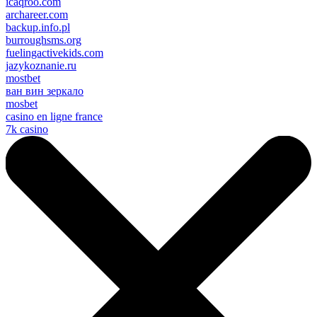
icaqroo.com
archareer.com
backup.info.pl
burroughsms.org
fuelingactivekids.com
jazykoznanie.ru
mostbet
ван вин зеркало
mosbet
casino en ligne france
7k casino