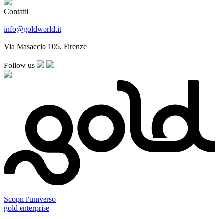
Contatti
info@goldworld.it
Via Masaccio 105, Firenze
Follow us
Scopri l'universo
gold enterprise