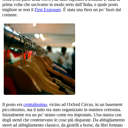
prima volta che uscivamo in modo serio dall’Italia, e quale posto
migliore se non il
First Exposure
. É stata una fiera un po’ fuori dal
comune.
Il posto era
centralissimo
, vicino ad Oxford Circus, in un basement
piccolissimo, ma il tutto era stato organizzato in maniera certosina.
Inizialmente era un po’ strano come era impostato. Una stanza con
degli stend che contenevano le cose più disparate. Da abbigliamento
street ad abbigliamento classico, da gioielli a borse, da libri formato