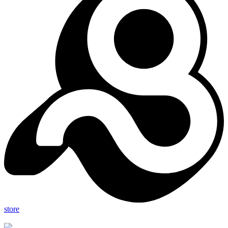
store