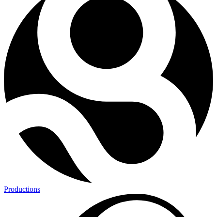
Productions