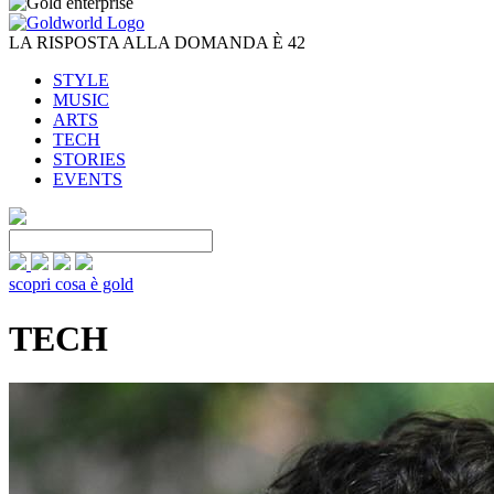
LA RISPOSTA ALLA DOMANDA È 42
STYLE
MUSIC
ARTS
TECH
STORIES
EVENTS
scopri cosa è gold
TECH