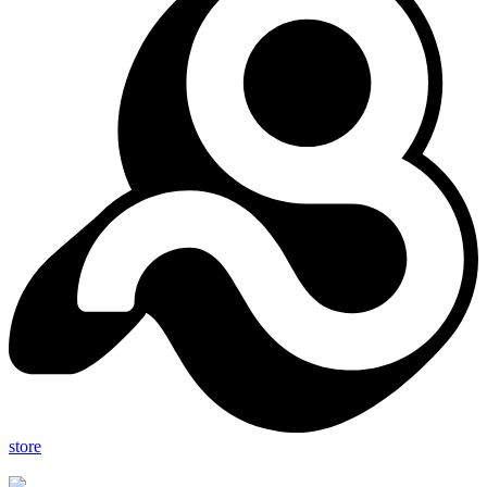
store