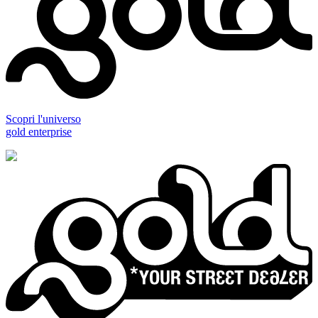
Scopri l'universo
gold enterprise