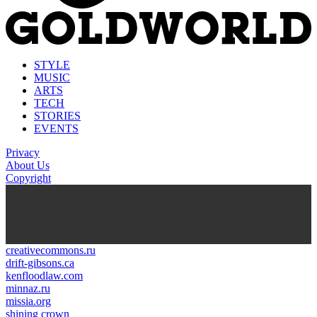
STYLE
MUSIC
ARTS
TECH
STORIES
EVENTS
Privacy
About Us
Copyright
kasyno na prawdziwe pieniądze
https://thenationonlineng.net/gambling/gr/online-kazino-me-
pragmatika-xrimata/
creativecommons.ru
drift-gibsons.ca
kenfloodlaw.com
minnaz.ru
missia.org
shining crown