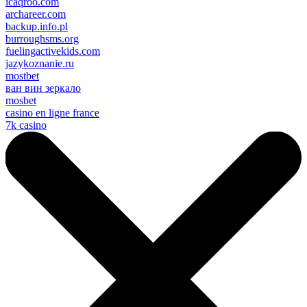
icaqroo.com
archareer.com
backup.info.pl
burroughsms.org
fuelingactivekids.com
jazykoznanie.ru
mostbet
ван вин зеркало
mosbet
casino en ligne france
7k casino