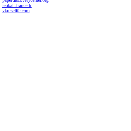
paperdiscoverycenter.org
teqball-france.fr
vkurselife.com