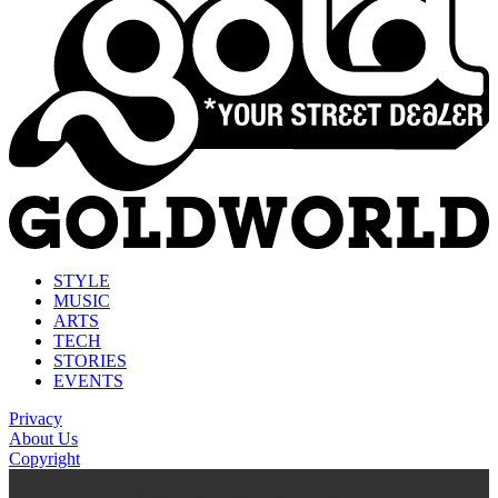
STYLE
MUSIC
ARTS
TECH
STORIES
EVENTS
Privacy
About Us
Copyright
kasyno na prawdziwe pieniądze