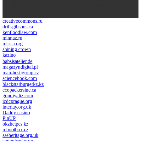
https://thenationonlineng.net/gambling/gr/online-kazino-me-
pragmatika-xrimata/
creativecommons.ru
drift-gibsons.ca
kenfloodlaw.com
minnaz.ru
missia.org
shining crown
kazino
casino lemon
pinco giriş
babsisatelier.de
magazyndigital.pl
man-hestigroup.cz
sciencehook.com
олимп казино
blackstarburgerkz.kz
ecopackersinc.ca
gopdiyaliz.com
icdcprague.org
interlay.org.uk
Daddy casino
PinUP
okzhetpes.kz
rebootbox.cz
sseheritage.org.uk
stmonicachs.org