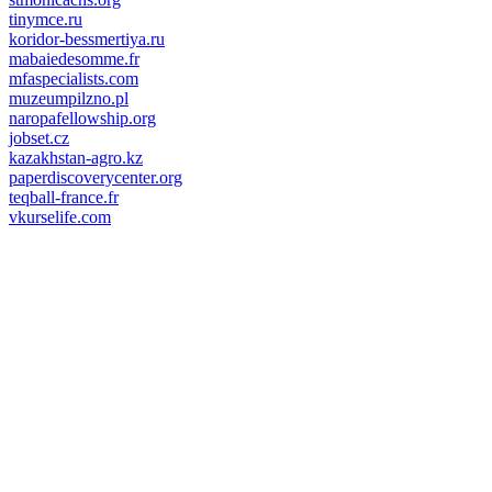
tinymce.ru
koridor-bessmertiya.ru
mabaiedesomme.fr
mfaspecialists.com
muzeumpilzno.pl
naropafellowship.org
jobset.cz
kazakhstan-agro.kz
paperdiscoverycenter.org
teqball-france.fr
vkurselife.com