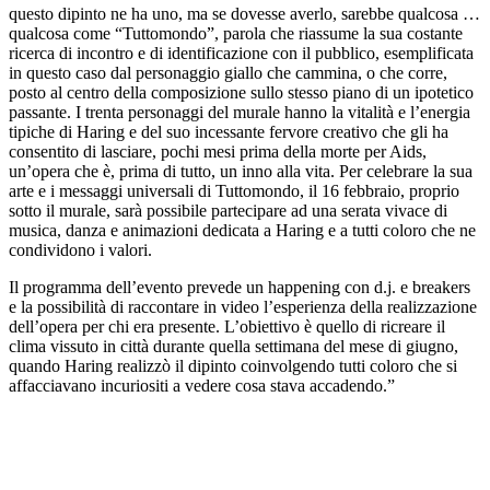
questo dipinto ne ha uno, ma se dovesse averlo, sarebbe qualcosa …
qualcosa come “Tuttomondo”, parola che riassume la sua costante
ricerca di incontro e di identificazione con il pubblico, esemplificata
in questo caso dal personaggio giallo che cammina, o che corre,
posto al centro della composizione sullo stesso piano di un ipotetico
passante. I trenta personaggi del murale hanno la vitalità e l’energia
tipiche di Haring e del suo incessante fervore creativo che gli ha
consentito di lasciare, pochi mesi prima della morte per Aids,
un’opera che è, prima di tutto, un inno alla vita. Per celebrare la sua
arte e i messaggi universali di Tuttomondo, il 16 febbraio, proprio
sotto il murale, sarà possibile partecipare ad una serata vivace di
musica, danza e animazioni dedicata a Haring e a tutti coloro che ne
condividono i valori.
Il programma dell’evento prevede un happening con d.j. e breakers
e la possibilità di raccontare in video l’esperienza della realizzazione
dell’opera per chi era presente. L’obiettivo è quello di ricreare il
clima vissuto in città durante quella settimana del mese di giugno,
quando Haring realizzò il dipinto coinvolgendo tutti coloro che si
affacciavano incuriositi a vedere cosa stava accadendo.”