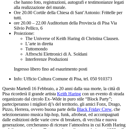
che hanno foto, registrazioni, autografi e testimonianze legati
alla realizzazione del murale.
Ore 20.00 Cortile della Chiesa di Sant’Antonio: Frittelle per
tutti.
ore 20.00 – 22.00 Auditorium della Provincia di Pisa Via
Silvio Pellico, 6
Proiezione:
The Universe of Keith Haring di Christina Clausen.
L’arte in diretta
Tuttomondo
Affreschi Elettronici di A. Soldani
Interferenze Produzioni
Ingresso libero fino ad esaurimento posti
Info: Ufficio Cultura Comune di Pisa, tel. 050 910373
Questo Martedì 16 Febbraio, a 20 anni dalla sua morte, la città di
Pisa ricorderà il grande artista
Keith Haring
con un evento di strada
organizzato dal circolo Ex–Wide in puro stile “Block Party”;
parteciperanno i migliori dj’s del territorio, gli amici Fonx, Drago,
Pizzo, Herrera, ovvero buona parte della
Black Friday Crew
, che
selezioneranno musica hip-hop, funk, afrobeat, ed accompagnati
dalle esibizioni delle varie crew di breakers, di vecchia e nuova
generazione, cercheranno di ricreare l’atmosfera in cui Keith Haring