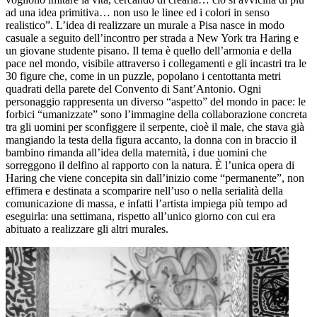
ad una idea primitiva… non uso le linee ed i colori in senso
realistico”. L’idea di realizzare un murale a Pisa nasce in modo
casuale a seguito dell’incontro per strada a New York tra Haring e
un giovane studente pisano. Il tema è quello dell’armonia e della
pace nel mondo, visibile attraverso i collegamenti e gli incastri tra le
30 figure che, come in un puzzle, popolano i centottanta metri
quadrati della parete del Convento di Sant’Antonio. Ogni
personaggio rappresenta un diverso “aspetto” del mondo in pace: le
forbici “umanizzate” sono l’immagine della collaborazione concreta
tra gli uomini per sconfiggere il serpente, cioè il male, che stava già
mangiando la testa della figura accanto, la donna con in braccio il
bambino rimanda all’idea della maternità, i due uomini che
sorreggono il delfino al rapporto con la natura. È l’unica opera di
Haring che viene concepita sin dall’inizio come “permanente”, non
effimera e destinata a scomparire nell’uso o nella serialità della
comunicazione di massa, e infatti l’artista impiega più tempo ad
eseguirla: una settimana, rispetto all’unico giorno con cui era
abituato a realizzare gli altri murales.