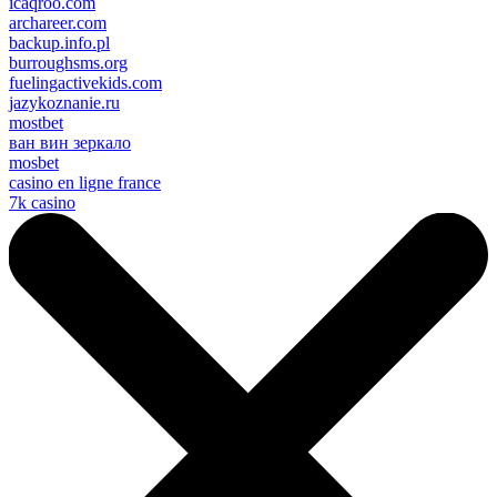
icaqroo.com
archareer.com
backup.info.pl
burroughsms.org
fuelingactivekids.com
jazykoznanie.ru
mostbet
ван вин зеркало
mosbet
casino en ligne france
7k casino