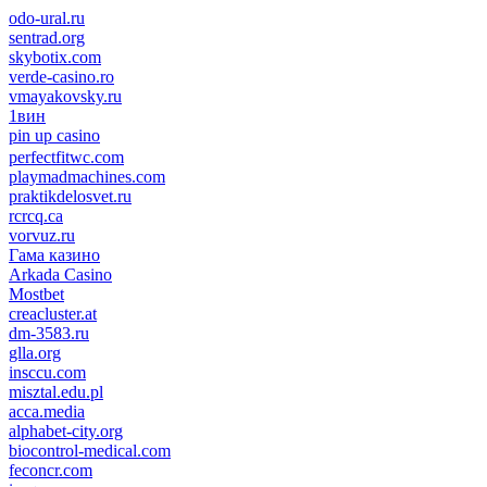
odo-ural.ru
sentrad.org
skybotix.com
verde-casino.ro
vmayakovsky.ru
1вин
pin up casino
пин ап
1win
perfectfitwc.com
playmadmachines.com
praktikdelosvet.ru
rcrcq.ca
vorvuz.ru
Гама казино
Arkada Casino
Mostbet
creacluster.at
dm-3583.ru
glla.org
insccu.com
misztal.edu.pl
acca.media
alphabet-city.org
biocontrol-medical.com
feconcr.com