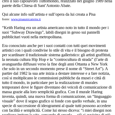
creò il suo capolavoro Tuttomondo, realizzato nel giugno 1989 nella
parete della Chiesa di Sant’Antonio Abate.
Qui alcune info sull’artista e sull’opera da lui creata a Pisa
fonte:
www.pisaunicaterra.it
“Keith Haring era un artista americano noto in tutto il mondo per i
suoi “Subway Drawings”, labili disegni in gesso sui pannelli
pubblicitari vuoti nella metropolitana.
Era conosciuto anche per i suoi contatti con tutti quei movimenti
artistici con i quali condivise lo stile di vita e il bisogno di protesta
per scardinare il tradizionale sistema galleristico: gli artisti graffitisti,
la neonata cultura Hip Hop e la “controcultura di strada” (l’arte di
avanguardia diffusasi verso la fine degli anni Ottanta a New York
che solo in un secondo momento prese il nome di “Street Art”). A
partire dal 1982 la sua arte inizia a destare interesse e a fare notizia,
così si moltiplicano le commissioni pubbliche da musei e città di
tutto il mondo, in particolare per la realizzazione di murales
temporanei dove le figure diventano dei veicoli di comunicazione di
massa grazie alla loro semplicità grafica. Con il murale Haring
inventa, quindi, una nuova forma di comunicazione, un “linguaggio
visuale” dove il segno grafico si fonde con quello verbale, in una
specie di successione di ideogrammi al quale tutti possono accedere
con facilità e semplicità. Come lui stesso diceva: “i miei disegni non
vogliono imitare la vita, cercando di crearla… ciò si avvicina di più