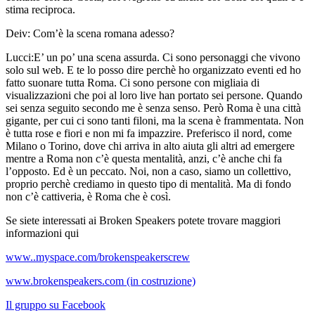
stima reciproca.
Deiv:
Com’è la scena romana adesso?
Lucci:
E’ un po’ una scena assurda. Ci sono personaggi che vivono
solo sul web. E te lo posso dire perchè ho organizzato eventi ed ho
fatto suonare tutta Roma. Ci sono persone con migliaia di
visualizzazioni che poi al loro live han portato sei persone. Quando
sei senza seguito secondo me è senza senso. Però Roma è una città
gigante, per cui ci sono tanti filoni, ma la scena è frammentata. Non
è tutta rose e fiori e non mi fa impazzire. Preferisco il nord, come
Milano o Torino, dove chi arriva in alto aiuta gli altri ad emergere
mentre a Roma non c’è questa mentalità, anzi, c’è anche chi fa
l’opposto. Ed è un peccato. Noi, non a caso, siamo un collettivo,
proprio perchè crediamo in questo tipo di mentalità. Ma di fondo
non c’è cattiveria, è Roma che è così.
Se siete interessati ai Broken Speakers potete trovare maggiori
informazioni qui
www..myspace.com/brokenspeakerscrew
www.brokenspeakers.com (in costruzione)
Il gruppo su Facebook