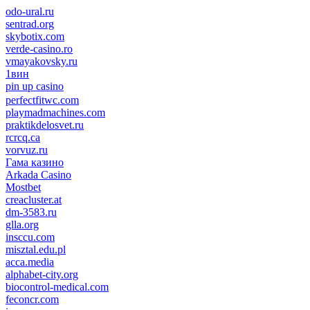
odo-ural.ru
sentrad.org
skybotix.com
verde-casino.ro
vmayakovsky.ru
1вин
pin up casino
пин ап
1win
perfectfitwc.com
playmadmachines.com
praktikdelosvet.ru
rcrcq.ca
vorvuz.ru
Гама казино
Arkada Casino
Mostbet
creacluster.at
dm-3583.ru
glla.org
insccu.com
misztal.edu.pl
acca.media
alphabet-city.org
biocontrol-medical.com
feconcr.com