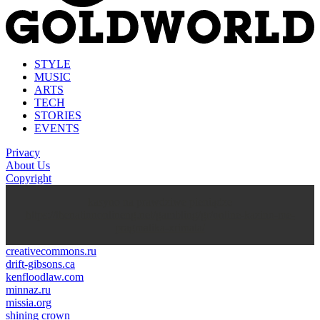
STYLE
MUSIC
ARTS
TECH
STORIES
EVENTS
Privacy
About Us
Copyright
kasyno na prawdziwe pieniądze
https://thenationonlineng.net/gambling/gr/online-kazino-me-
pragmatika-xrimata/
creativecommons.ru
drift-gibsons.ca
kenfloodlaw.com
minnaz.ru
missia.org
shining crown