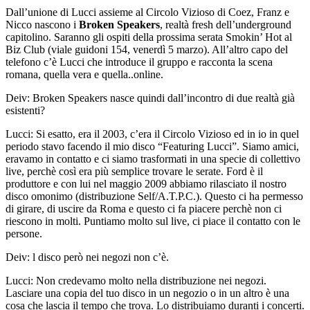
Dall’unione di Lucci assieme al Circolo Vizioso di Coez, Franz e
Nicco nascono i
Broken Speakers
, realtà fresh dell’underground
capitolino. Saranno gli ospiti della prossima serata Smokin’ Hot al
Biz Club (viale guidoni 154, venerdì 5 marzo). All’altro capo del
telefono c’è Lucci che introduce il gruppo e racconta la scena
romana, quella vera e quella..online.
Deiv:
Broken Speakers nasce quindi dall’incontro di due realtà già
esistenti?
Lucci:
Si esatto, era il 2003, c’era il Circolo Vizioso ed in io in quel
periodo stavo facendo il mio disco “Featuring Lucci”. Siamo amici,
eravamo in contatto e ci siamo trasformati in una specie di collettivo
live, perchè così era più semplice trovare le serate. Ford è il
produttore e con lui nel maggio 2009 abbiamo rilasciato il nostro
disco omonimo (distribuzione Self/A.T.P.C.). Questo ci ha permesso
di girare, di uscire da Roma e questo ci fa piacere perchè non ci
riescono in molti. Puntiamo molto sul live, ci piace il contatto con le
persone.
Deiv:
l disco però nei negozi non c’è.
Lucci:
Non credevamo molto nella distribuzione nei negozi.
Lasciare una copia del tuo disco in un negozio o in un altro è una
cosa che lascia il tempo che trova. Lo distribuiamo duranti i concerti.