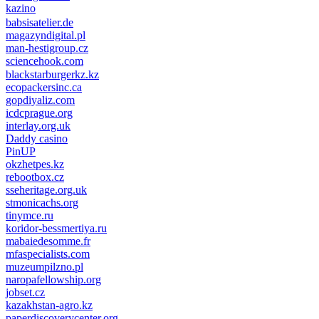
kazino
casino lemon
pinco giriş
babsisatelier.de
magazyndigital.pl
man-hestigroup.cz
sciencehook.com
олимп казино
blackstarburgerkz.kz
ecopackersinc.ca
gopdiyaliz.com
icdcprague.org
interlay.org.uk
Daddy casino
PinUP
okzhetpes.kz
rebootbox.cz
sseheritage.org.uk
stmonicachs.org
tinymce.ru
koridor-bessmertiya.ru
mabaiedesomme.fr
mfaspecialists.com
muzeumpilzno.pl
naropafellowship.org
jobset.cz
kazakhstan-agro.kz
paperdiscoverycenter.org