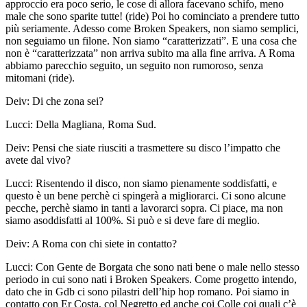
approccio era poco serio, le cose di allora facevano schifo, meno
male che sono sparite tutte! (ride) Poi ho cominciato a prendere tutto
più seriamente. Adesso come Broken Speakers, non siamo semplici,
non seguiamo un filone. Non siamo “caratterizzati”. E una cosa che
non è “caratterizzata” non arriva subito ma alla fine arriva. A Roma
abbiamo parecchio seguito, un seguito non rumoroso, senza
mitomani (ride).
Deiv:
Di che zona sei?
Lucci:
Della Magliana, Roma Sud.
Deiv:
Pensi che siate riusciti a trasmettere su disco l’impatto che
avete dal vivo?
Lucci:
Risentendo il disco, non siamo pienamente soddisfatti, e
questo è un bene perchè ci spingerà a migliorarci. Ci sono alcune
pecche, perchè siamo in tanti a lavorarci sopra. Ci piace, ma non
siamo asoddisfatti al 100%. Si può e si deve fare di meglio.
Deiv:
A Roma con chi siete in contatto?
Lucci:
Con Gente de Borgata che sono nati bene o male nello stesso
periodo in cui sono nati i Broken Speakers. Come progetto intendo,
dato che in Gdb ci sono pilastri dell’hip hop romano. Poi siamo in
contatto con Er Costa, col Negretto ed anche coi Colle coi quali c’è