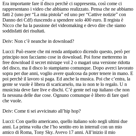
Era importante fare il disco perchè ci rappresenta, così come ci
rappresentano i video che abbiamo realizzato. Pensa che ne abbiamo
fatti 2 (uno per “La mia pistola” ed uno per “Cattive notizie” con
Danno dei Cdf) riuscendo a spendere solo 400 euro. Il regista è
Nicco che ha la passione del videomaking e devo dire che siamo
soddisfatti dei risultati.
Deiv:
Non c’è neanche in download?
Lucci:
Può essere che mi renda antipatico dicendo questo, però per
principio non facciamo cose in download. Poi forse metteremo in
free download il secret mixtape vol 2 o magari una versione ridotta
del disco, ma il disco lo stampiamo comunque. Dopo averci lavorato
sopra per due anni, voglio avere qualcosa da poter tenere in mano. E
poi perchè il lavoro si paga. Ed anche la musica. Poi che c’entra, la
gente se vuole è libera di scaricarselo, ma io non te lo regalo. U n
musicista deve fare live e dischi. C’è gente nel rap italiano che non
fa nessuna delle due cose. Ognuno comunque è libero di fare quel
che vuole.
Deiv:
Come ti sei avvicinato all’hip hop?
Lucci:
Con quello americano, quello italiano solo negli ultimi due
anni. La prima volta che l’ho sentito ero in interrail con un mio
amico di Roma, Tony Sky. Avevo 17 anni. All’inizio il mio