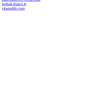
teqball-france.fr
vkurselife.com