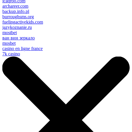
icaqroo.com
archareer.com
backup.info.pl
burroughsms.org
fuelingactivekids.com
jazykoznanie.ru
mostbet
ван вин зеркало
mosbet
casino en ligne france
7k casino