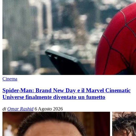
Cinema
Spider-Man: Brand New Day e il Marvel Cinematic
Universe finalmente diventato un fumetto
di
Omar Rashid
6 Agosto 2026