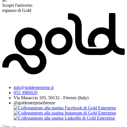
Scopri l'universo
espanso di Gold
info@goldenterprise.it
055 3980029
Via Masaccio 105, 50132 - Firenze (Italy)
@goldenterprisefirenze