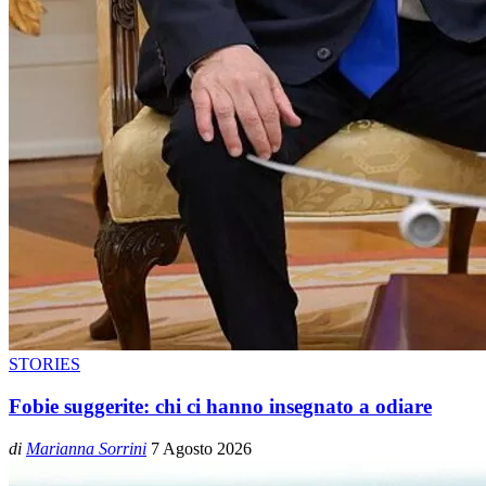
STORIES
Fobie suggerite: chi ci hanno insegnato a odiare
di
Marianna Sorrini
7 Agosto 2026