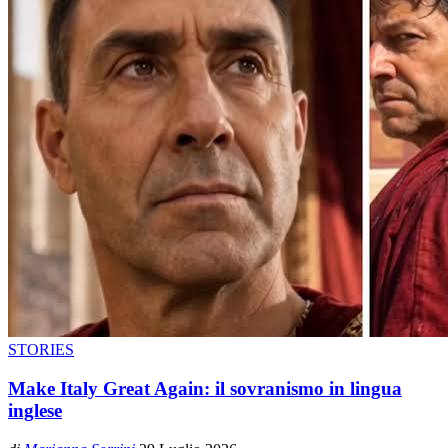
STORIES
Make Italy Great Again: il sovranismo in lingua
inglese