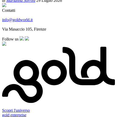
di
Marianna Sorrini
29 Luglio 2026
Contatti
info@goldworld.it
Via Masaccio 105, Firenze
Follow us
Scopri l'universo
gold enterprise