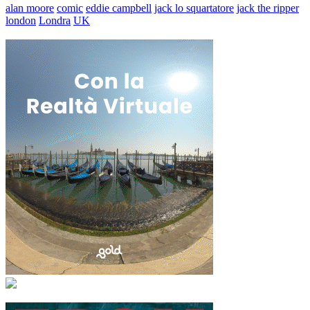
alan moore
comic
eddie campbell
jack lo squartatore
jack the ripper
london
Londra
UK