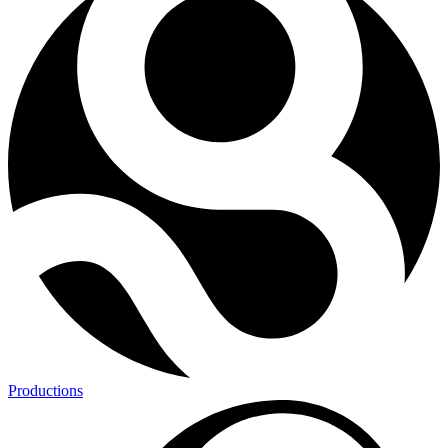
Productions