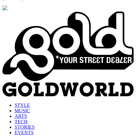
STYLE
MUSIC
ARTS
TECH
STORIES
EVENTS