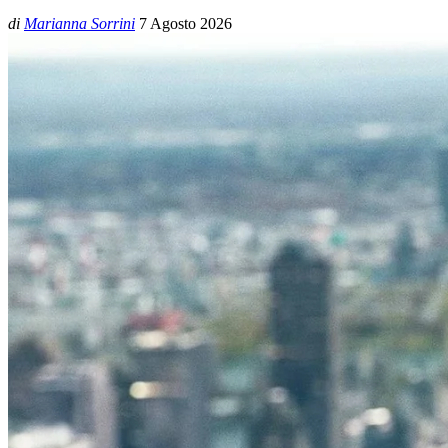
di
Marianna Sorrini
7 Agosto 2026