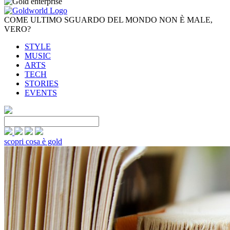
COME ULTIMO SGUARDO DEL MONDO NON È MALE,
VERO?
STYLE
MUSIC
ARTS
TECH
STORIES
EVENTS
scopri cosa è gold