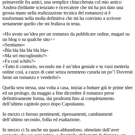
primaverile fra amici, una semplice chiaccherata col mio amico
Andrea (brillante scienziato e ricercatore che mi ha poi dato una
grossa mano nella realizzazione tecnica del romanzo) si è
trasformata nella molla definitiva che mi ha convinto a scrivere
seriamente quello che mi frullava in testa.
«Ho avuto un’idea per un romanzo da pubblicare online, magari su
un blog o su qualche sito>>
«Sentiamo»
«Bla bla bla bla bla bla»
«Ma sei rincoglionito?»
«Fa così schifo?»
«Tutto il contrario, secondo me è un’idea geniale e tu vuoi metterla
online così, a cazzo di cane senza nemmeno curarla un po’! Dovresti
farne un romanzo e venderlo!»
Quella sera stessa, una volta a casa, iniziai a buttare giù le prime idee
ed un prologo, da maggio a fine dicembre il romanzo prese
definitivamente forma, dai prodromi fino al completamento
dell’ultimo capitolo poco dopo Capodanno.
In mezzo ci furono pentimenti, ripensamenti, cambiamenti
dell’ultimo secondo, follia ed esaltazione.
In mezzo ci fu anche un quasi-abbandono, stimolato dall’aver