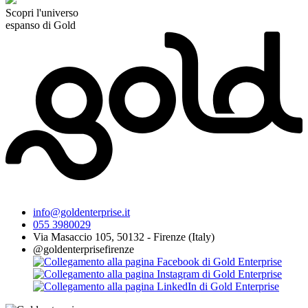
Scopri l'universo
espanso di Gold
info@goldenterprise.it
055 3980029
Via Masaccio 105, 50132 - Firenze (Italy)
@goldenterprisefirenze