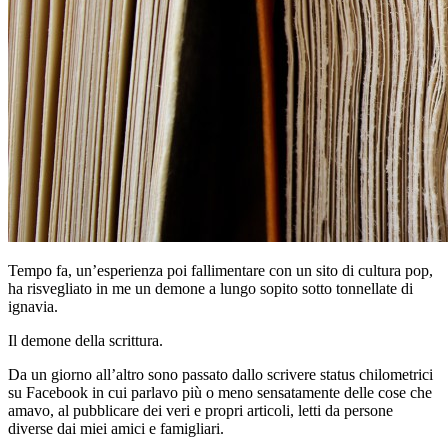
Tempo fa, un’esperienza poi fallimentare con un sito di cultura pop,
ha risvegliato in me un demone a lungo sopito sotto tonnellate di
ignavia.
Il demone della scrittura.
Da un giorno all’altro sono passato dallo scrivere status chilometrici
su Facebook in cui parlavo più o meno sensatamente delle cose che
amavo, al pubblicare dei veri e propri articoli, letti da persone
diverse dai miei amici e famigliari.