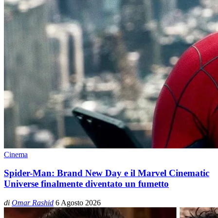
Cinema
Spider-Man: Brand New Day e il Marvel Cinematic
Universe finalmente diventato un fumetto
di
Omar Rashid
6 Agosto 2026