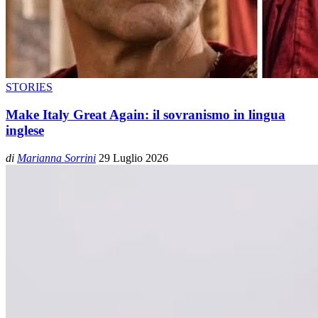
STORIES
Make Italy Great Again: il sovranismo in lingua
inglese
di
Marianna Sorrini
29 Luglio 2026