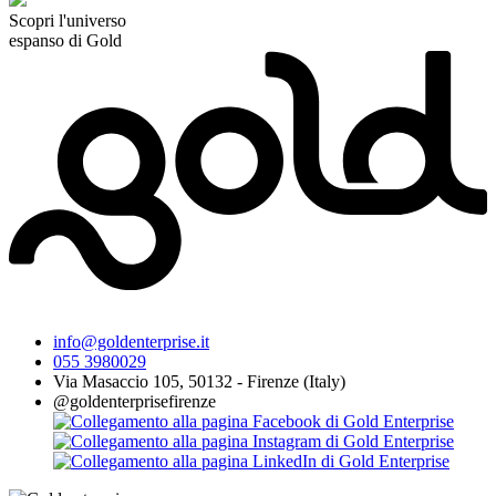
Scopri l'universo
espanso di Gold
info@goldenterprise.it
055 3980029
Via Masaccio 105, 50132 - Firenze (Italy)
@goldenterprisefirenze