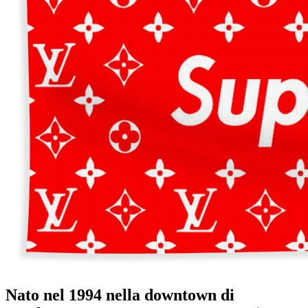
Nato nel 1994 nella downtown di