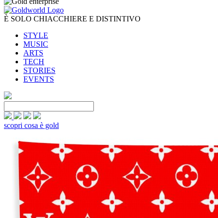
È SOLO CHIACCHIERE E DISTINTIVO
STYLE
MUSIC
ARTS
TECH
STORIES
EVENTS
scopri cosa è gold