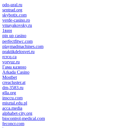
odo-ural.ru
sentrad.org
skybotix.com
verde-casino.ro
vmayakovsky.ru
1вин
pin up casino
пин ап
1win
perfectfitwc.com
playmadmachines.com
praktikdelosvet.ru
rcrcq.ca
vorvuz.ru
Гама казино
Arkada Casino
Mostbet
creacluster.at
dm-3583.ru
glla.org
insccu.com
misztal.edu.pl
acca.media
alphabet-city.org
biocontrol-medical.com
feconcr.com