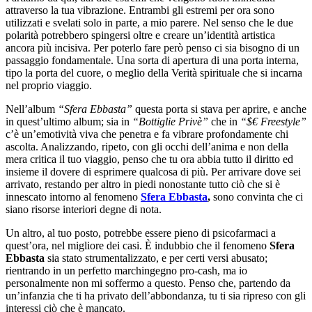
attraverso la tua vibrazione. Entrambi gli estremi per ora sono
utilizzati e svelati solo in parte, a mio parere. Nel senso che le due
polarità potrebbero spingersi oltre e creare un’identità artistica
ancora più incisiva. Per poterlo fare però penso ci sia bisogno di un
passaggio fondamentale. Una sorta di apertura di una porta interna,
tipo la porta del cuore, o meglio della Verità spirituale che si incarna
nel proprio viaggio.
Nell’album
“Sfera Ebbasta”
questa porta si stava per aprire, e anche
in quest’ultimo album; sia in
“Bottiglie Privè”
che in
“$€ Freestyle”
c’è un’emotività viva che penetra e fa vibrare profondamente chi
ascolta. Analizzando, ripeto, con gli occhi dell’anima e non della
mera critica il tuo viaggio, penso che tu ora abbia tutto il diritto ed
insieme il dovere di esprimere qualcosa di più. Per arrivare dove sei
arrivato, restando per altro in piedi nonostante tutto ciò che si è
innescato intorno al fenomeno
Sfera Ebbasta
,
sono convinta che ci
siano risorse interiori degne di nota.
Un altro, al tuo posto, potrebbe essere pieno di psicofarmaci a
quest’ora, nel migliore dei casi. È indubbio che il fenomeno
Sfera
Ebbasta
sia stato strumentalizzato, e per certi versi abusato;
rientrando in un perfetto marchingegno pro-cash, ma io
personalmente non mi soffermo a questo. Penso che, partendo da
un’infanzia che ti ha privato dell’abbondanza, tu ti sia ripreso con gli
interessi ciò che è mancato.