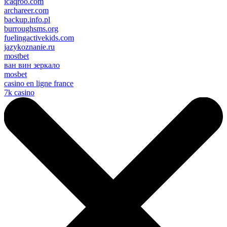
icaqroo.com
archareer.com
backup.info.pl
burroughsms.org
fuelingactivekids.com
jazykoznanie.ru
mostbet
ван вин зеркало
mosbet
casino en ligne france
7k casino