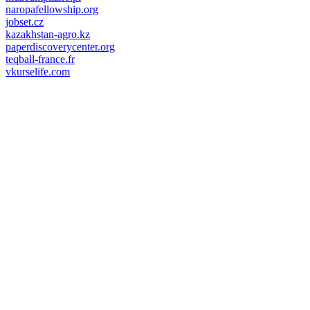
naropafellowship.org
jobset.cz
kazakhstan-agro.kz
paperdiscoverycenter.org
teqball-france.fr
vkurselife.com