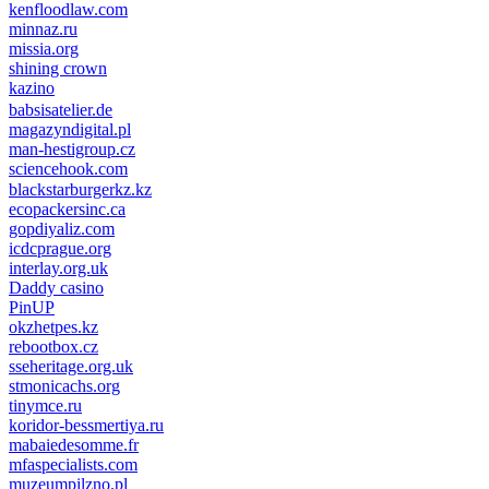
kenfloodlaw.com
minnaz.ru
missia.org
shining crown
kazino
casino lemon
pinco giriş
babsisatelier.de
magazyndigital.pl
man-hestigroup.cz
sciencehook.com
олимп казино
blackstarburgerkz.kz
ecopackersinc.ca
gopdiyaliz.com
icdcprague.org
interlay.org.uk
Daddy casino
PinUP
okzhetpes.kz
rebootbox.cz
sseheritage.org.uk
stmonicachs.org
tinymce.ru
koridor-bessmertiya.ru
mabaiedesomme.fr
mfaspecialists.com
muzeumpilzno.pl