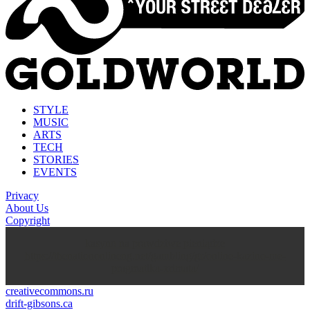
STYLE
MUSIC
ARTS
TECH
STORIES
EVENTS
Privacy
About Us
Copyright
kasyno na prawdziwe pieniądze
https://thenationonlineng.net/gambling/gr/online-kazino-me-
pragmatika-xrimata/
creativecommons.ru
drift-gibsons.ca