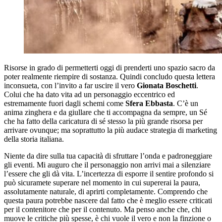
Risorse in grado di permetterti oggi di prenderti uno spazio sacro da
poter realmente riempire di sostanza. Quindi concludo questa lettera
inconsueta, con l’invito a far uscire il vero
Gionata Boschetti
.
Colui che ha dato vita ad un personaggio eccentrico ed
estremamente fuori dagli schemi come
Sfera Ebbasta
. C’è un
anima zinghera e da giullare che ti accompagna da sempre, un Sé
che ha fatto della caricatura di sé stesso la più grande risorsa per
arrivare ovunque; ma soprattutto la più audace strategia di marketing
della storia italiana.
Niente da dire sulla tua capacità di sfruttare l’onda e padroneggiare
gli eventi. Mi auguro che il personaggio non arrivi mai a silenziare
l’essere che gli dà vita. L’incertezza di esporre il sentire profondo si
può sicuramete superare nel momento in cui supererai la paura,
assolutamente naturale, di aprirti completamente. Comprendo che
questa paura potrebbe nascere dal fatto che è meglio essere criticati
per il contenitore che per il contenuto. Ma penso anche che, chi
muove le critiche più spesse, è chi vuole il vero e non la finzione o