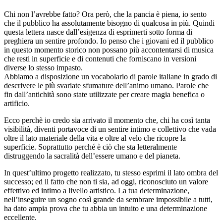
Chi non l’avrebbe fatto? Ora però, che la pancia è piena, io sento
che il pubblico ha assolutamente bisogno di qualcosa in più. Quindi
questa lettera nasce dall’esigenza di esprimerti sotto forma di
preghiera un sentire profondo. Io penso che i giovani ed il pubblico
in questo momento storico non possano più accontentarsi di musica
che resti in superficie e di contenuti che forniscano in versioni
diverse lo stesso impasto.
Abbiamo a disposizione un vocabolario di parole italiane in grado di
descrivere le più svariate sfumature dell’animo umano. Parole che
fin dall’antichità sono state utilizzate per creare magia benefica o
artificio.
Ecco perchè io credo sia arrivato il momento che, chi ha così tanta
visibilità, diventi portavoce di un sentire intimo e collettivo che vada
oltre il lato materiale della vita e oltre al velo che ricopre la
superficie. Soprattutto perché è ciò che sta letteralmente
distruggendo la sacralità dell’essere umano e del pianeta.
In quest’ultimo progetto realizzato, tu stesso esprimi il lato ombra del
successo; ed il fatto che non ti sia, ad oggi, riconosciuto un valore
effettivo ed intimo a livello artistico. La tua determinazione,
nell’inseguire un sogno così grande da sembrare impossibile a tutti,
ha dato ampia prova che tu abbia un intuito e una determinazione
eccellente.