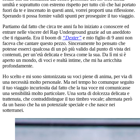
umiltà e soprattutto con estremo rispetto per tutto ciò che hai portato
fuori da te e inscenato in questi anni, vorrei proporti una riflessione.
Sperando ti possa fornire validi spunti per proseguire il tuo viaggio.
Partiamo dal fatto che circa tre anni fa ho iniziato a conoscere ed
entrare nelle viscere del Rap Underground grazie ad un aneddoto
che ti riguarda. Era il boom di
“Dexter”
e mio figlio di 9 anni non
faceva che cantare questo pezzo. Sinceramente ho pensato che
potesse esserci qualcosa di un pò più valido dal punto di vista dei
contenuti, per un’età delicata e fresca come la sua. Da lì mi si è
aperto un mondo, di voci e realtà intime, che mi ha arricchita
profondamente.
Ho scelto e mi sono sintonizzata su voci piene di anima, per via di
una necessità molto personale. Ma nel tempo ho comunque seguito
il tuo viaggio incuriosita dal fatto che la tua voce mi comunicasse
una sensibilità molto particolare. Una sorta di dolcezza delicata e
trattenuta, che contraddistingue il tuo timbro vocale; alternata però
da un basso che ha un potenziale speciale e che nasce nei
sotterranei.