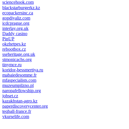
sciencehook.com
олимп казино
blackstarburgerkz.kz
ecopackersinc.ca
gopdiyaliz.com
icdcprague.org
interlay.org.uk
Daddy casino
PinUP
okzhetpes.kz
rebootbox.cz
sseheritage.org.uk
stmonicachs.org
tinymce.ru
koridor-bessmertiya.ru
mabaiedesomme.fr
mfaspecialists.com
muzeumpilzno.pl
naropafellowship.org
jobset.cz
kazakhstan-agro.kz
paperdiscoverycenter.org
teqball-france.fr
vkurselife.com