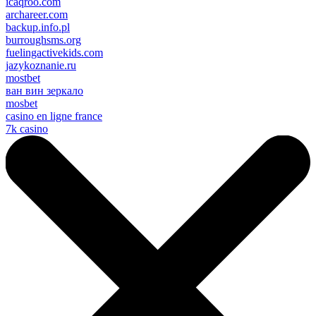
icaqroo.com
archareer.com
backup.info.pl
burroughsms.org
fuelingactivekids.com
jazykoznanie.ru
mostbet
ван вин зеркало
mosbet
casino en ligne france
7k casino