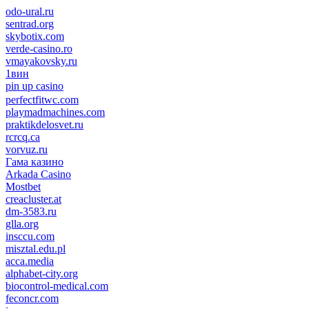
odo-ural.ru
sentrad.org
skybotix.com
verde-casino.ro
vmayakovsky.ru
1вин
pin up casino
пин ап
1win
perfectfitwc.com
playmadmachines.com
praktikdelosvet.ru
rcrcq.ca
vorvuz.ru
Гама казино
Arkada Casino
Mostbet
creacluster.at
dm-3583.ru
glla.org
insccu.com
misztal.edu.pl
acca.media
alphabet-city.org
biocontrol-medical.com
feconcr.com