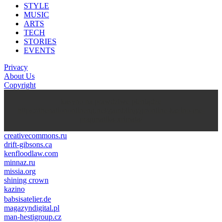
STYLE
MUSIC
ARTS
TECH
STORIES
EVENTS
Privacy
About Us
Copyright
kasyno na prawdziwe pieniądze
https://thenationonlineng.net/gambling/gr/online-kazino-me-
pragmatika-xrimata/
creativecommons.ru
drift-gibsons.ca
kenfloodlaw.com
minnaz.ru
missia.org
shining crown
kazino
casino lemon
pinco giriş
babsisatelier.de
magazyndigital.pl
man-hestigroup.cz