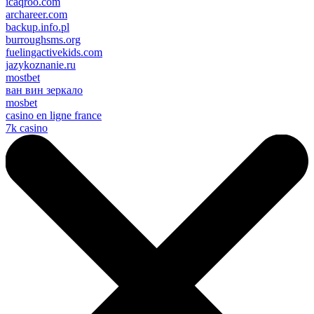
icaqroo.com
archareer.com
backup.info.pl
burroughsms.org
fuelingactivekids.com
jazykoznanie.ru
mostbet
ван вин зеркало
mosbet
casino en ligne france
7k casino