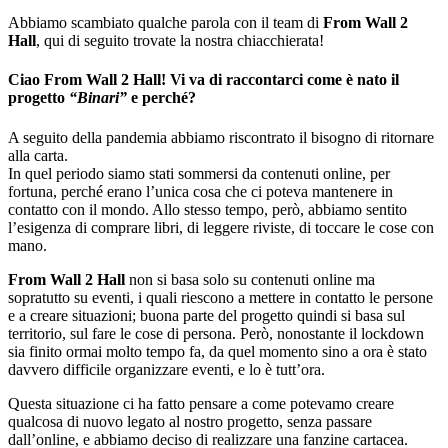
Abbiamo scambiato qualche parola con il team di
From Wall 2
Hall
, qui di seguito trovate la nostra chiacchierata!
Ciao
From Wall 2 Hall
! Vi va di raccontarci come è nato il
progetto
“Binari”
e perché?
A seguito della pandemia abbiamo riscontrato il bisogno di ritornare
alla carta.
In quel periodo siamo stati sommersi da contenuti online, per
fortuna, perché erano l’unica cosa che ci poteva mantenere in
contatto con il mondo. Allo stesso tempo, però, abbiamo sentito
l’esigenza di comprare libri, di leggere riviste, di toccare le cose con
mano.
From Wall 2 Hall
non si basa solo su contenuti online ma
sopratutto su eventi, i quali riescono a mettere in contatto le persone
e a creare situazioni; buona parte del progetto quindi si basa sul
territorio, sul fare le cose di persona. Però, nonostante il lockdown
sia finito ormai molto tempo fa, da quel momento sino a ora è stato
davvero difficile organizzare eventi, e lo è tutt’ora.
Questa situazione ci ha fatto pensare a come potevamo creare
qualcosa di nuovo legato al nostro progetto, senza passare
dall’online, e abbiamo deciso di realizzare una fanzine cartacea.