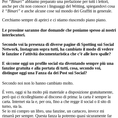
Per
“Binari”
abbiamo preparato una prefazione per tutti i lettori,
anche per chi non conosce i linguaggi del Writing, spiegandovi cosa
è
“Binari”
e anche alcune cose sul mondo dei Graffiti in generale.
Cerchiamo sempre di aprirci e ci stiamo riuscendo piano piano.
Le prossime saranno due domande che poniamo spesso ai nostri
interlocutori.
Secondo voi la presenza di diverse pagine di Spotting sui Social
Network, Instagram sopra tutti, ha cambiato il modo di vedere
le fanzine e l’attività documentaristica che c’è alle loro spalle?
E siccome oggi un profilo social sta diventando sempre più una
fanzine gratuita e alla portata di tutti, cosa, secondo voi,
distingue oggi una Fanza da dei Post sui Social?
Secondo noi non lo hanno cambiato molto.
È vero, oggi si ha molto più materiale a disposizione gratuitamente,
però qui ci ricolleghiamo al discorso di prima: la carta è sempre la
carta. Internet sta la e, per ora, fino a che regge il social o il sito di
turno, sta la.
Se io mi compro un libro, una fanzine, un cartaceo, invece mi
rimarrà per sempre. Questa fanza la potremo quasi sicuramente far