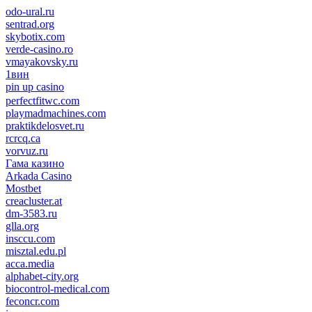
odo-ural.ru
sentrad.org
skybotix.com
verde-casino.ro
vmayakovsky.ru
1вин
pin up casino
пин ап
1win
perfectfitwc.com
playmadmachines.com
praktikdelosvet.ru
rcrcq.ca
vorvuz.ru
Гама казино
Arkada Casino
Mostbet
creacluster.at
dm-3583.ru
glla.org
insccu.com
misztal.edu.pl
acca.media
alphabet-city.org
biocontrol-medical.com
feconcr.com