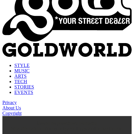
STYLE
MUSIC
ARTS
TECH
STORIES
EVENTS
Privacy
About Us
Copyright
kasyno na prawdziwe pieniądze
https://thenationonlineng.net/gambling/gr/online-kazino-me-
pragmatika-xrimata/