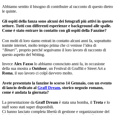
Abbiamo sentito il bisogno di contribuire al racconto di questo dietro
le quinte.
Gli ospiti della fanza sono alcuni dei fotografi più attivi in questo
settore. Tutti con differenti esperienze e background alle spalle.
Come è stato entrare in contatto con gli ospiti della Fanzine?
Con molti di loro siamo entrati in contatto alcuni anni fa, soprattutto
tramite internet, molto tempo prima che ci venisse l’idea di
“Binari”
, proprio perché seguivamo il loro lavoro di racconto di
questo aspetto del Writing.
Invece
Alex Faxso
lo abbiamo conosciuto anni fa, in occasione
della sua mostra a
Outdoor
, un Festival di Graffiti e Street Art a
Roma
, il suo lavoro ci colpì davvero molto.
Avete presentato la fanzine lo scorso 14 Gennaio, con un evento
di lancio dedicato al
Graff Dream
, storico negozio romano,
come è andata la giornata?
La presentazione da
Graff Dream
è stata una bomba, il
Trota
e lo
staff sono stati super disponibili.
Ci hanno lasciato completa libertà di gestione e organizzazione del