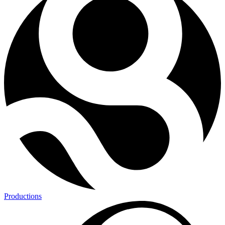
Productions