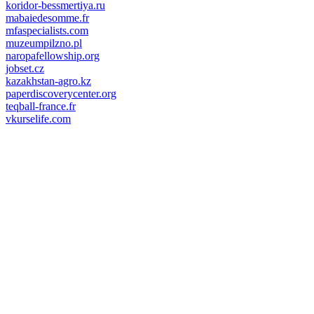
koridor-bessmertiya.ru
mabaiedesomme.fr
mfaspecialists.com
muzeumpilzno.pl
naropafellowship.org
jobset.cz
kazakhstan-agro.kz
paperdiscoverycenter.org
teqball-france.fr
vkurselife.com