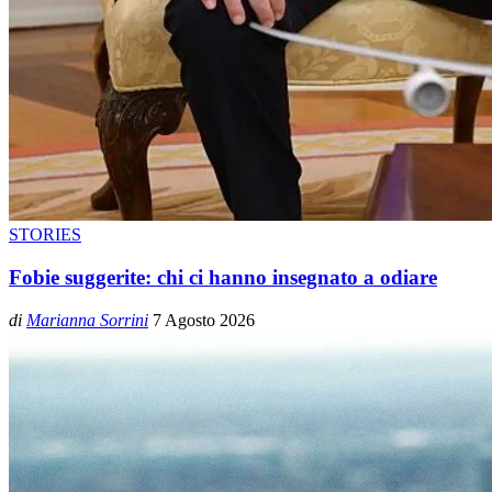
STORIES
Fobie suggerite: chi ci hanno insegnato a odiare
di
Marianna Sorrini
7 Agosto 2026