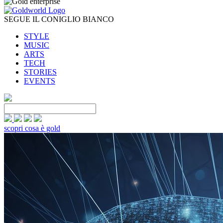
SEGUE IL CONIGLIO BIANCO
STYLE
MUSIC
ARTS
TECH
STORIES
EVENTS
scopri cosa è gold