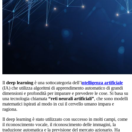
Il
deep learning
è una sottocategoria dell’i
ntelligenza artificiale
(IA) che utilizza algoritmi di apprendimento automatico di grandi
dimensioni e profondità per imparare e prevedere le cose. Si basa su
una tecnologia chiamata
“reti neurali artificiali”
, che sono modelli
matematici ispirati al modo in cui il cervello umano impara e
ragiona.
Il deep learning è stato utilizzato con successo in molti campi, come
il riconoscimento vocale, il riconoscimento delle immagini, la
traduzione automatica e la previsione del mercato azionario. Ha