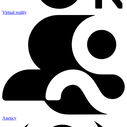
Virtual reality
Agency