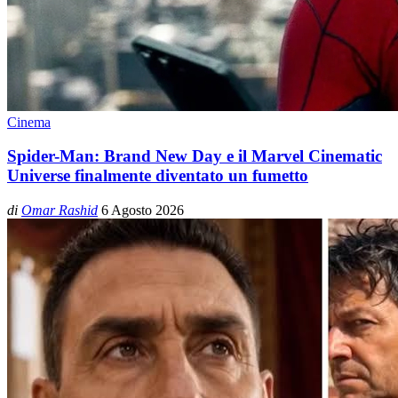
Cinema
Spider-Man: Brand New Day e il Marvel Cinematic
Universe finalmente diventato un fumetto
di
Omar Rashid
6 Agosto 2026