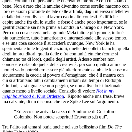
quella comunità di persone che ci creiamo intorno e con cui stiamo
bene. Non è raro che le amiche diventino come sorelle: nascono con
loro relazioni profonde dettate dalle affinità, dagli interessi intellettivi
e dalle lotte condivise sul lavoro e/o in altri contesti. È difficile
capire anche fra chi lo studia, e forse è anche poco importante, se la
gentrificazione sia nata prima a Londra, a Chicago o a New York.
Però una cosa è certa nella grande Mela tutto è più grande, tutto è
più particolare, tutto è americano e internazionale allo stesso tempo,
e se una cosa succede lì succederà ovunque. New York le ha
sperimentate tutte le gentrificazioni, quelle dei colletti bianchi, quella
degli imprenditori, quella delle e fra comunità etniche (come si
chiamano tra di loro), quelle degli artisti. Adesso sembra non
conoscere ostacoli quella della creatività, poi sono quattro anni che
non ci vado potrebbero essere già ulteriormente cambiate le cose ma
sicuramente la caccia al povero all’emaginato, che è il mantra con
cui si affrontano tutti i cambiamenti urbani dai tempi di Rudolph
Giuliani, sarà uguale se non peggio, se non a livello istituzionale
quanto meno a livello sociale. Consiglio di vedere
Not in my
neighbourhood
di Kurt Orderson
. Riporto anche una frase, breve
ma calzante, di un discorso che fece Spike Lee sull’argomento:
“Ed ecco che arriva la cazzo di Sindrome di Cristoforo
Colombo. Non potete scoprirci! Eravamo già qui”.
Tra l’altro sul tema si parla anche nel suo bellissimo film
Do The