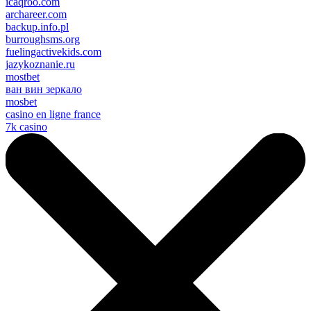
icaqroo.com
archareer.com
backup.info.pl
burroughsms.org
fuelingactivekids.com
jazykoznanie.ru
mostbet
ван вин зеркало
mosbet
casino en ligne france
7k casino