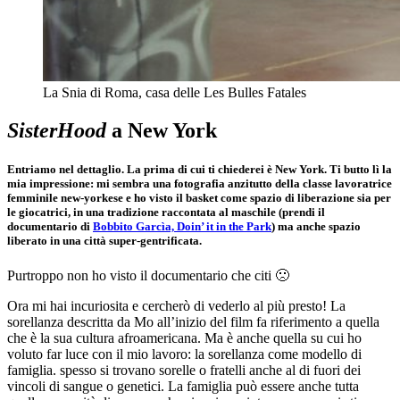
La Snia di Roma, casa delle Les Bulles Fatales
SisterHood
a New York
Entriamo nel dettaglio. La prima di cui ti chiederei è New York. Ti butto lì la
mia impressione: mi sembra una fotografia anzitutto della classe lavoratrice
femminile new-yorkese e ho visto il basket come spazio di liberazione sia per
le giocatrici, in una tradizione raccontata al maschile (prendi il
documentario di
Bobbito Garcìa, Doin’ it in the Park
) ma anche spazio
liberato in una città super-gentrificata.
Purtroppo non ho visto il documentario che citi 🙁
Ora mi hai incuriosita e cercherò di vederlo al più presto! La
sorellanza descritta da Mo all’inizio del film fa riferimento a quella
che è la sua cultura afroamericana. Ma è anche quella su cui ho
voluto far luce con il mio lavoro: la sorellanza come modello di
famiglia. spesso si trovano sorelle o fratelli anche al di fuori dei
vincoli di sangue o genetici. La famiglia può essere anche tutta