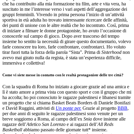
che ha contribuito alla mia formazione tra film, arte e vita vera, ha
suscitato in me l’interesse verso i vari aspetti dell’aggregazione dei
gruppi femminili. Vivendo in prima persona l’inizio di un’attività
sportiva in età adulta ho trovato interessante ricercare delle affinità,
dei punti di unione con le altre realtà che ho incontrato. Così, prima
di iniziare a filmare le donne protagoniste, ho avuto l’occasione di
conoscerle sul campo di gioco. Dopo aver trascorso del tempo
insieme ho sentito la necessità di girare questo documentario, volevo
farle conoscere tra loro, farle confrontare, confrontarci. Ho voluto
tirar fuori tutta la forza della parola “Sista”. Prima di
Sisterhood
non
avevo mai girato nulla da regista, è stata un’esperienza difficile,
immersiva e collettiva!
Come vi siete messe in contatto con le realtà protagoniste delle tre città?
Con la squadra di Roma ho iniziato a giocare grazie ad una amica e
lì è stato amore a prima vista con questo sport e con il gruppo che mi
ha accolta; ho poi conosciuto le ragazze palestinesi e libanesi tramite
un progetto che si chiama Basket Beats Borders di Daniele Bonifazi
e David Ruggini, attivisti di
Un ponte per.
Grazie al progetto
BBB
,
per due anni di seguito le ragazze palestinesi sono venute per un
breve soggiorno a Roma, al campo dell’ex
Snia
dove insieme alle
ragazze dell’
Atletico San Lorenzo
e ai ragazzi dell’
All Reds
Basketball
abbiamo passato delle giornate tutt* insieme.