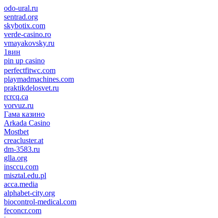
odo-ural.ru
sentrad.org
skybotix.com
verde-casino.ro
vmayakovsky.ru
1вин
pin up casino
пин ап
1win
perfectfitwc.com
playmadmachines.com
praktikdelosvet.ru
rcrcq.ca
vorvuz.ru
Гама казино
Arkada Casino
Mostbet
creacluster.at
dm-3583.ru
glla.org
insccu.com
misztal.edu.pl
acca.media
alphabet-city.org
biocontrol-medical.com
feconcr.com