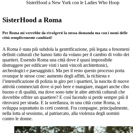
SisterHood a New York con le Ladies Who Hoop
SisterHood a Roma
Per Roma mi verrebbe da rivolgerti la stessa domanda ma con i nomi delle
città semplicemente cambiati!
A Roma è stata più subdola la gentrificazione, più legata a fenomeni
definiti culturali che hanno fatto da volano per il cambio di volto dei
quartieri. Essendo Roma una città dove è quasi impossibile
distruggere per edificare visti i tanti vincoli architettonici,
archeologici e paesaggistici. Ma per il resto questo processo porta
ovunque le stesse cose: aumento degli affitti, la richiesta e
l’intensificazione di polizia in giro per i quartieri, la nascita di nuove
attività commerciali dove si può bere e mangiare, magari anche cibo
buono e di qualità, ma dove sono tutte le altre attività culturali che
dovrebbe offrire un quartiere? E così facendo si perde sempre più il
ritrovarsi per strada. E la sorellanza, in una città come Roma, si
sviluppa soprattutto in certi contesti. Fra compagne, principalmente,
nella lotta al sessismo, al patriarcato, alla violenza degli uomini
contro le donne.