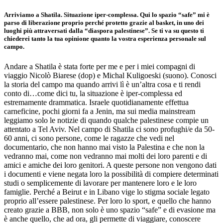
Arriviamo a Shatila. Situazione iper-complessa. Qui lo spazio “safe” mi è
parso di liberazione proprio perché protetto grazie al basket, in uno dei
luoghi più attraversati dalla “diaspora palestinese”. Se ti va su questo ti
chiederei tanto la tua opinione quanto la vostra esperienza personale sul
campo.
Andare a Shatila è stata forte per me e per i miei compagni di
viaggio Nicolò Biarese (dop) e Michal Kuligoeski (suono). Conosci
la storia del campo ma quando arrivi lì è un’altra cosa e ti rendi
conto di…come dici tu, la situazione è iper-complessa ed
estremamente drammatica. Israele quotidianamente effettua
carneficine, pochi giorni fa a Jenin, ma sui media mainstream
leggiamo solo le notizie di quando qualche palestinese compie un
attentato a Tel Aviv. Nel campo di Shatila ci sono profughi/e da 50-
60 anni, ci sono persone, come le ragazze che vedi nel
documentario, che non hanno mai visto la Palestina e che non la
vedranno mai, come non vedranno mai molti dei loro parenti e di
amici e amiche dei loro genitori. A queste persone non vengono dati
i documenti e viene negata loro la possibilità di compiere determinati
studi o semplicemente di lavorare per mantenere loro e le loro
famiglie. Perché a Beirut e in Libano vige lo stigma sociale legato
proprio all’essere palestinese. Per loro lo sport, e quello che hanno
creato grazie a BBB, non solo è uno spazio “safe” e di evasione ma
è anche quello, che ad ora, gli permette di viaggiare, conoscere