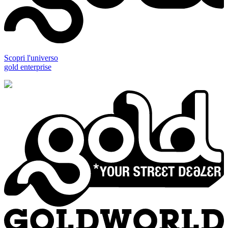
Scopri l'universo
gold enterprise