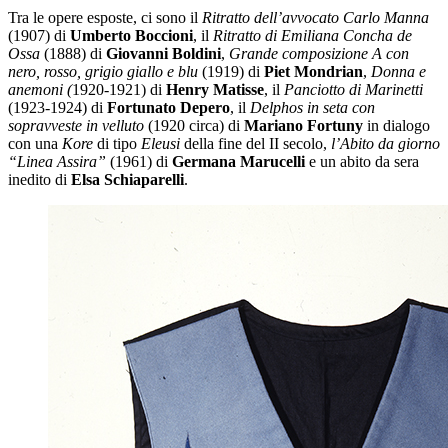
Tra le opere esposte, ci sono il
Ritratto dell’avvocato Carlo Manna
(1907) di
Umberto Boccioni
, il
Ritratto di Emiliana Concha de
Ossa
(1888) di
Giovanni Boldini
,
Grande composizione A con
nero, rosso, grigio giallo e blu
(1919) di
Piet Mondrian
,
Donna e
anemoni (
1920-1921) di
Henry Matisse
, il
Panciotto di Marinetti
(1923-1924) di
Fortunato Depero
, il
Delphos in seta con
sopravveste in velluto
(1920 circa) di
Mariano Fortuny
in dialogo
con una
Kore
di tipo
Eleusi
della fine del II secolo,
l’Abito da giorno
“Linea Assira”
(1961) di
Germana Marucelli
e un abito da sera
inedito di
Elsa Schiaparelli
.