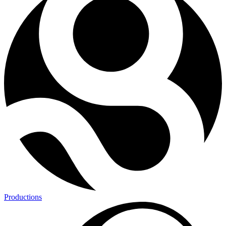
Productions