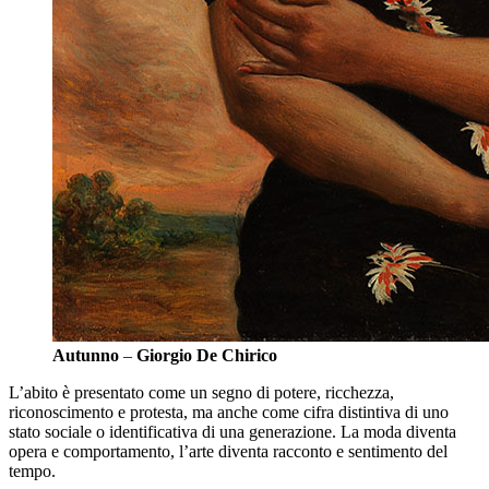
Autunno
–
Giorgio De Chirico
L’abito è presentato come un segno di potere, ricchezza,
riconoscimento e protesta, ma anche come cifra distintiva di uno
stato sociale o identificativa di una generazione. La moda diventa
opera e comportamento, l’arte diventa racconto e sentimento del
tempo.