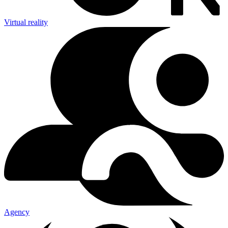
Virtual reality
Agency