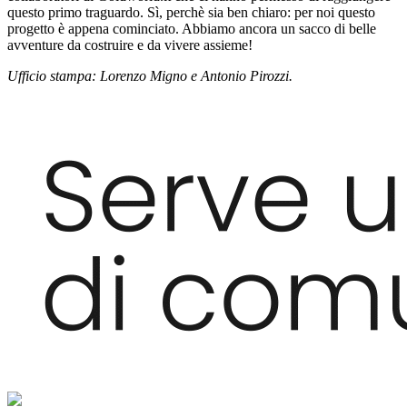
questo primo traguardo. Sì, perchè sia ben chiaro: per noi questo
progetto è appena cominciato. Abbiamo ancora un sacco di belle
avventure da costruire e da vivere assieme!
Ufficio stampa: Lorenzo Migno e Antonio Pirozzi.