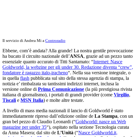
Il servizio di Andrea Mi a
Controradio
Ebbene, com’è andata? Alla grande! La nostra gentile provocazione
ha bucato il circuito nazionale dell’
ANSA
, grazie ad un pezzo tanto
essenziale quanto accurato di Titti Santamato: “
Internet: Nasce
Goldworld, la webzine per gli under 30. Redazione diventa “crew”,
fondatore è ragazzo italo-iracheno
“. Nella sua versione integrale, o
in quella
flash
pubblicata sul sito della stessa agenzia di stampa, la
notizia e’ rimbalzata su tantissimi indirizzi internet, inclusa la
versione online di
Prima Comunicazione
(la più prestigiosa rivista
italiana di giornalismo), i portali di grandi provider (come
Virgilio
,
Tiscali
e
MSN Italia
) e molte altre testate.
A livello di mass media nazionali il lancio di Goldworld è stato
immediatamente ripreso dall’edizione online de
La Stampa
, con un
gran bel pezzo di Claudio Leonardi (“
Goldworld: nasce un Web
magazine per under 35
“), ospitato nella sezione Tecnologia curata
da Anna Masera; dal sito de
L’Unità
(“
Nasce Goldworld.it,