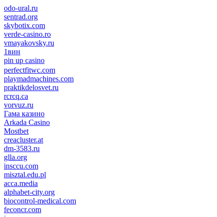
odo-ural.ru
sentrad.org
skybotix.com
verde-casino.ro
vmayakovsky.ru
1вин
pin up casino
пин ап
1win
perfectfitwc.com
playmadmachines.com
praktikdelosvet.ru
rcrcq.ca
vorvuz.ru
Гама казино
Arkada Casino
Mostbet
creacluster.at
dm-3583.ru
glla.org
insccu.com
misztal.edu.pl
acca.media
alphabet-city.org
biocontrol-medical.com
feconcr.com