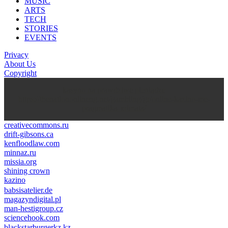
MUSIC
ARTS
TECH
STORIES
EVENTS
Privacy
About Us
Copyright
kasyno na prawdziwe pieniądze
https://thenationonlineng.net/gambling/gr/online-kazino-me-
pragmatika-xrimata/
creativecommons.ru
drift-gibsons.ca
kenfloodlaw.com
minnaz.ru
missia.org
shining crown
kazino
casino lemon
pinco giriş
babsisatelier.de
magazyndigital.pl
man-hestigroup.cz
sciencehook.com
олимп казино
blackstarburgerkz.kz