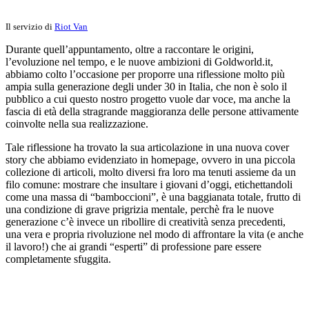
Il servizio di
Riot Van
Durante quell’appuntamento, oltre a raccontare le origini,
l’evoluzione nel tempo, e le nuove ambizioni di Goldworld.it,
abbiamo colto l’occasione per proporre una riflessione molto più
ampia sulla generazione degli under 30 in Italia, che non è solo il
pubblico a cui questo nostro progetto vuole dar voce, ma anche la
fascia di età della stragrande maggioranza delle persone attivamente
coinvolte nella sua realizzazione.
Tale riflessione ha trovato la sua articolazione in una nuova cover
story che abbiamo evidenziato in homepage, ovvero in una piccola
collezione di articoli, molto diversi fra loro ma tenuti assieme da un
filo comune: mostrare che insultare i giovani d’oggi, etichettandoli
come una massa di “bamboccioni”, è una baggianata totale, frutto di
una condizione di grave prigrizia mentale, perchè fra le nuove
generazione c’è invece un ribollire di creatività senza precedenti,
una vera e propria rivoluzione nel modo di affrontare la vita (e anche
il lavoro!) che ai grandi “esperti” di professione pare essere
completamente sfuggita.