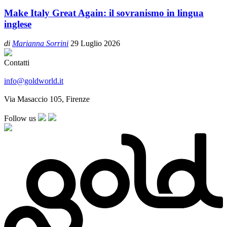
Make Italy Great Again: il sovranismo in lingua
inglese
di
Marianna Sorrini
29 Luglio 2026
Contatti
info@goldworld.it
Via Masaccio 105, Firenze
Follow us