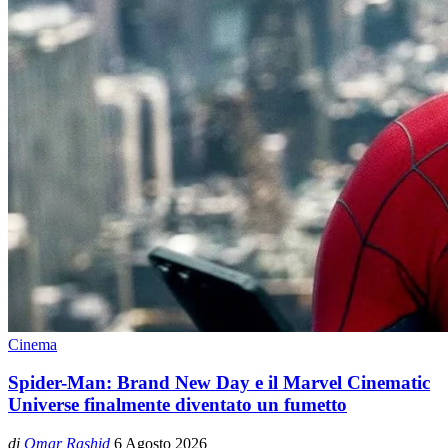
Cinema
Spider-Man: Brand New Day e il Marvel Cinematic
Universe finalmente diventato un fumetto
di
Omar Rashid
6 Agosto 2026