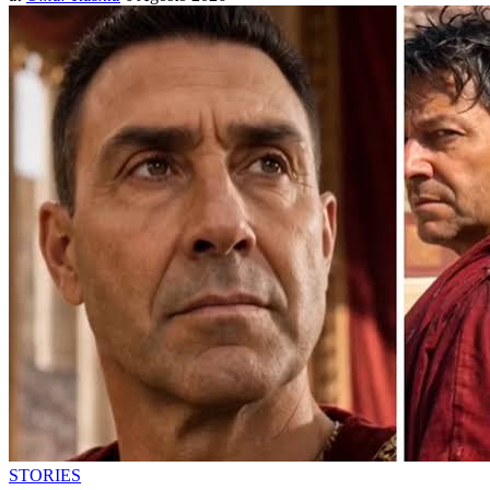
STORIES