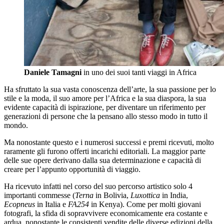
Daniele Tamagni
in uno dei suoi tanti viaggi in Africa
Ha sfruttato la sua vasta conoscenza dell’arte, la sua passione per lo
stile e la moda, il suo amore per l’Africa e la sua diaspora, la sua
evidente capacità di ispirazione, per diventare un riferimento per
generazioni di persone che la pensano allo stesso modo in tutto il
mondo.
Ma nonostante questo e i numerosi successi e premi ricevuti, molto
raramente gli furono offerti incarichi editoriali. La maggior parte
delle sue opere derivano dalla sua determinazione e capacità di
creare per l’appunto opportunità di viaggio.
Ha ricevuto infatti nel corso del suo percorso artistico solo 4
importanti commesse (
Terna
in Bolivia,
Luxottica
in India,
Ecopneus
in Italia e
FA254
in Kenya). Come per molti giovani
fotografi, la sfida di sopravvivere economicamente era costante e
ardua, nonostante le consistenti vendite delle diverse edizioni della