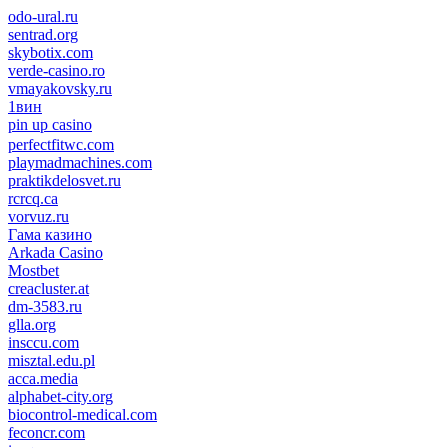
odo-ural.ru
sentrad.org
skybotix.com
verde-casino.ro
vmayakovsky.ru
1вин
pin up casino
пин ап
1win
perfectfitwc.com
playmadmachines.com
praktikdelosvet.ru
rcrcq.ca
vorvuz.ru
Гама казино
Arkada Casino
Mostbet
creacluster.at
dm-3583.ru
glla.org
insccu.com
misztal.edu.pl
acca.media
alphabet-city.org
biocontrol-medical.com
feconcr.com