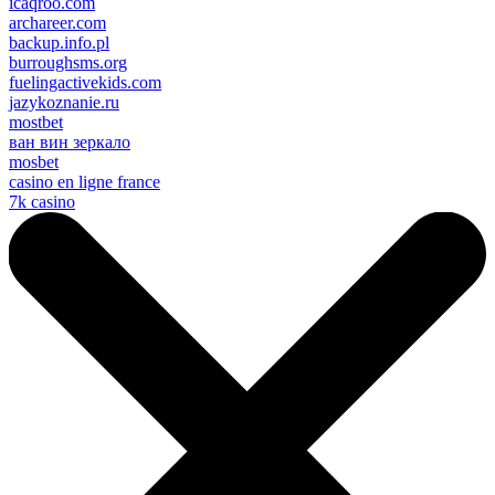
icaqroo.com
archareer.com
backup.info.pl
burroughsms.org
fuelingactivekids.com
jazykoznanie.ru
mostbet
ван вин зеркало
mosbet
casino en ligne france
7k casino