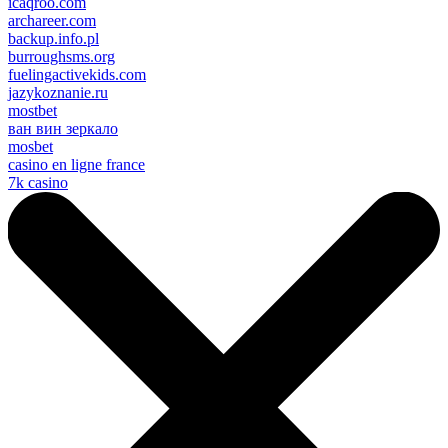
icaqroo.com
archareer.com
backup.info.pl
burroughsms.org
fuelingactivekids.com
jazykoznanie.ru
mostbet
ван вин зеркало
mosbet
casino en ligne france
7k casino