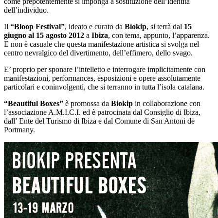
come prepotentemente si imponga a sostituzione dell’identità
dell’individuo.
Il
“Bloop Festival”
, ideato e curato da
Biokip
, si terrà dal
15
giugno al 15 agosto 2012
a
Ibiza
, con tema, appunto, l’apparenza.
E non è casuale che questa manifestazione artistica si svolga nel
centro nevralgico del divertimento, dell’effimero, dello svago.
E’ proprio per sponare l’intelletto e interrogare implicitamente con
manifestazioni, performances, esposizioni e opere assolutamente
particolari e coninvolgenti, che si terranno in tutta l’isola catalana.
“Beautiful Boxes”
è promossa da
Biokip
in collaborazione con
l’associazione A.M.I.C.I. ed è patrocinata dal Consiglio di Ibiza,
dall’ Ente del Turismo di Ibiza e dal Comune di San Antoni de
Portmany.