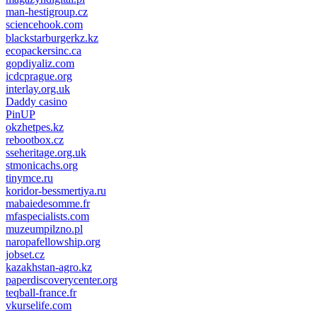
man-hestigroup.cz
sciencehook.com
олимп казино
blackstarburgerkz.kz
ecopackersinc.ca
gopdiyaliz.com
icdcprague.org
interlay.org.uk
Daddy casino
PinUP
okzhetpes.kz
rebootbox.cz
sseheritage.org.uk
stmonicachs.org
tinymce.ru
koridor-bessmertiya.ru
mabaiedesomme.fr
mfaspecialists.com
muzeumpilzno.pl
naropafellowship.org
jobset.cz
kazakhstan-agro.kz
paperdiscoverycenter.org
teqball-france.fr
vkurselife.com