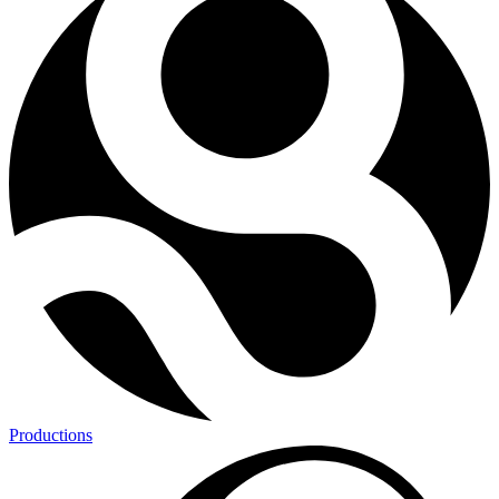
Productions