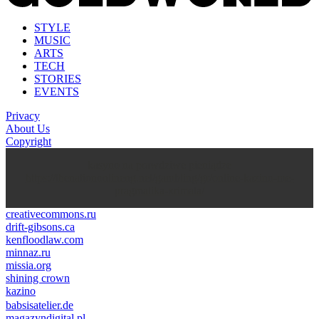
STYLE
MUSIC
ARTS
TECH
STORIES
EVENTS
Privacy
About Us
Copyright
kasyno na prawdziwe pieniądze
https://thenationonlineng.net/gambling/gr/online-kazino-me-
pragmatika-xrimata/
creativecommons.ru
drift-gibsons.ca
kenfloodlaw.com
minnaz.ru
missia.org
shining crown
kazino
casino lemon
pinco giriş
babsisatelier.de
magazyndigital.pl