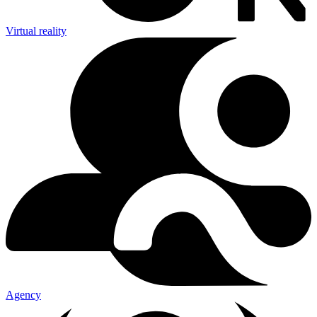
Virtual reality
Agency