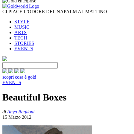
CI PIACE L’ODORE DEL NAPALM AL MATTINO
STYLE
MUSIC
ARTS
TECH
STORIES
EVENTS
scopri cosa è gold
EVENTS
Beautiful Boxes
di
Anya Baglioni
15 Marzo 2012