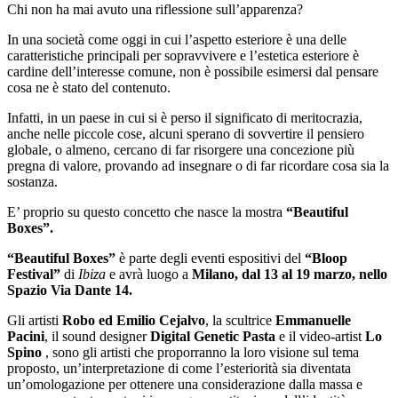
Chi non ha mai avuto una riflessione sull’apparenza?
In una società come oggi in cui l’aspetto esteriore è una delle
caratteristiche principali per sopravvivere e l’estetica esteriore è
cardine dell’interesse comune, non è possibile esimersi dal pensare
cosa ne è stato del contenuto.
Infatti, in un paese in cui si è perso il significato di meritocrazia,
anche nelle piccole cose, alcuni sperano di sovvertire il pensiero
globale, o almeno, cercano di far risorgere una concezione più
pregna di valore, provando ad insegnare o di far ricordare cosa sia la
sostanza.
E’ proprio su questo concetto che nasce la mostra
“Beautiful
Boxes”.
“Beautiful Boxes”
è parte degli eventi espositivi del
“Bloop
Festival”
di
Ibiza
e avrà luogo a
Milano, dal 13 al 19 marzo, nello
Spazio Via Dante 14.
Gli artisti
Robo ed Emilio Cejalvo
, la scultrice
Emmanuelle
Pacini
, il sound designer
Digital Genetic Pasta
e il video-artist
Lo
Spino
, sono gli artisti che proporranno la loro visione sul tema
proposto, un’interpretazione di come l’esteriorità sia diventata
un’omologazione per ottenere una considerazione dalla massa e