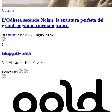
Cinema
L’Odissea secondo Nolan: la struttura perfetta del
grande inganno cinematografico
di
Omar Rashid
27 Luglio 2026
Contatti
info@goldworld.it
Via Masaccio 105, Firenze
Follow us