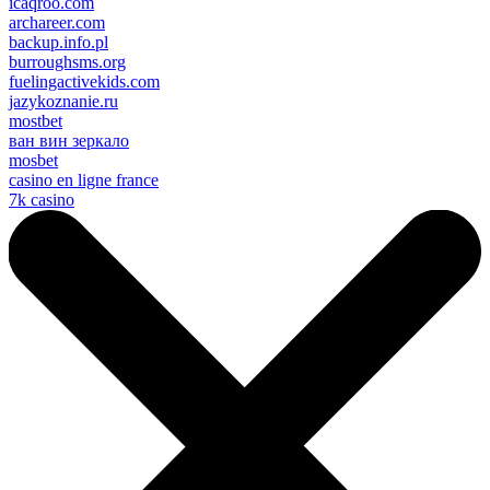
icaqroo.com
archareer.com
backup.info.pl
burroughsms.org
fuelingactivekids.com
jazykoznanie.ru
mostbet
ван вин зеркало
mosbet
casino en ligne france
7k casino