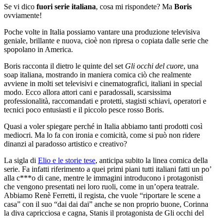
Se vi dico
fuori serie italiana
, cosa mi rispondete? Ma
Boris
ovviamente!
Poche volte in Italia possiamo vantare una produzione televisiva
geniale, brillante e nuova, cioè non ripresa o copiata dalle serie che
spopolano in America.
Boris racconta il dietro le quinte del set
Gli occhi del cuore
, una
soap italiana, mostrando in maniera comica ciò che realmente
avviene in molti set televisivi e cinematografici, italiani in special
modo. Ecco allora attori cani e paradossali, scarsissima
professionalità, raccomandati e protetti, stagisti schiavi, operatori e
tecnici poco entusiasti e il piccolo pesce rosso Boris.
Quasi a voler spiegare perché in Italia abbiamo tanti prodotti così
mediocri. Ma lo fa con ironia e comicità, come si può non ridere
dinanzi al paradosso artistico e creativo?
La sigla di
Elio e le storie tese
, anticipa subito la linea comica della
serie. Fa infatti riferimento a quei primi piani tutti italiani fatti un po’
alla c***o di cane, mentre le immagini introducono i protagonisti
che vengono presentati nei loro ruoli, come in un’opera teatrale.
Abbiamo Renè Ferretti, il regista, che vuole “riportare le scene a
casa” con il suo “dai dai dai” anche se non proprio buone, Corinna
la diva capricciosa e cagna, Stanis il protagonista de Gli occhi del