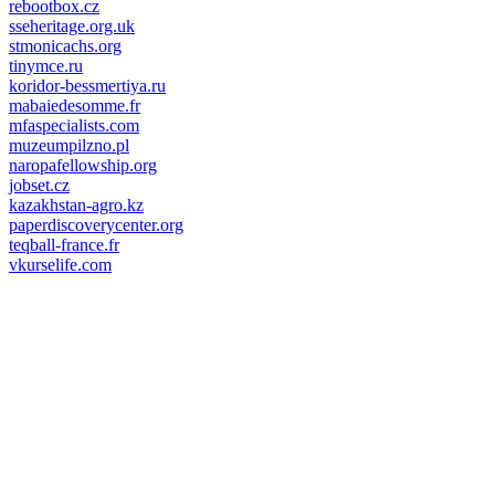
rebootbox.cz
sseheritage.org.uk
stmonicachs.org
tinymce.ru
koridor-bessmertiya.ru
mabaiedesomme.fr
mfaspecialists.com
muzeumpilzno.pl
naropafellowship.org
jobset.cz
kazakhstan-agro.kz
paperdiscoverycenter.org
teqball-france.fr
vkurselife.com