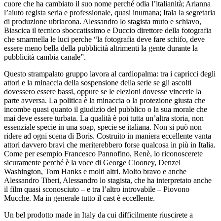
cuore che ha cambiato il suo nome perché odia l’italianità; Arianna
l’aiuto regista seria e professionale, quasi inumana; Itala la segretaria
di produzione ubriacona. Alessandro lo stagista muto e schiavo,
Biascica il tecnico sboccatissimo e Duccio direttore della fotografia
che smarmella le luci perche “la fotografia deve fare schifo, deve
essere meno bella della pubblicità altrimenti la gente durante la
pubblicità cambia canale”.
Questo strampalato gruppo lavora al cardiopalma: tra i capricci degli
attori e la minaccia della sospensione della serie se gli ascolti
dovessero essere bassi, oppure se le elezioni dovesse vincerle la
parte avversa. La politica è la minaccia o la protezione giusta che
incombe quasi quanto il giudizio del pubblico o la sua morale che
mai deve essere turbata. La qualità è poi tutta un’altra storia, non
essenziale specie in una soap, specie se italiana. Non si può non
ridere ad ogni scena di Boris. Costruito in maniera eccellente vanta
attori davvero bravi che meriterebbero forse qualcosa in più in Italia.
Come per esempio Francesco Pannofino, Renè, lo riconoscerete
sicuramente perché è la voce di George Clooney, Denzel
Washington, Tom Hanks e molti altri. Molto bravo e anche
Alessandro Tiberi, Alessandro lo stagista, che ha interpretato anche
il film quasi sconosciuto – e tra l’altro introvabile – Piovono
Mucche. Ma in generale tutto il cast è eccellente.
Un bel prodotto made in Italy da cui difficilmente riuscirete a