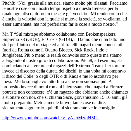
Pitch8: “Noi, grazie alla musica, siamo molto più rilassati. Facciamo
le nostre cose con i nostri tempi rispetto a questa frenesia per la
quale ogni disco, dopo un mese, è già vecchio. Mi rendo conto che
è anche la velocità con la quale si muove la società, se vogliamo, ad
esser aumentata, ma noi preferiamo far le cose a modo nostro.”
Mr. T “Sul mixtape abbiamo collaborato con Brokenspeakers,
Supremo 73 (GDB), Er Costa (GDB), il Danno che ci ha fatto uno
skit per l’intro del mixtape ed altri fratelli magari meno conosciuti
fuori da Roma come il Quarto Blocco, Sick Rock, Indo e
Junglabeat. Più o meno le realtà coinvolte sono queste ma stiamo
allargando il nostro giro di collaborazioni: Pitch8, ad esempio, sta
cominciando a lavorare coi ragazzi dell’Extreme Team. Per tornare
invece al discorso della durata dei dischi: io una volta mi compravo
il disco del Colle, o degli OTR o di Kaos e me lo ascoltavo per
mesi. Me lo squagliavo tutto fino a che non suonava più. A
proposito invece di nomi romani interessanti che magari a Firenze
potreste non conoscere: c’è un ragazzo che abbiamo anche chiamato
a suonare con noi, che si chiama Sace, giovanissimo 15-16 anni, già
molto preparato. Metricamente bravo, tante cose da dire,
sicuramente agguerrito, quindi lui sicuramente ve lo consiglio.”
http://www.youtube.com/watch?v=yAkoMztqNMU