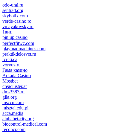
odo-ural.ru
sentrad.org
skybotix.com
verde-casino.ro
vmayakovsky.ru
1вин
pin up casino
пин ап
1win
perfectfitwc.com
playmadmachines.com
praktikdelosvet.ru
rcrcq.ca
vorvuz.ru
Гама казино
Arkada Casino
Mostbet
creacluster.at
dm-3583.ru
glla.org
insccu.com
misztal.edu.pl
acca.media
alphabet-city.org
biocontrol-medical.com
feconcr.com