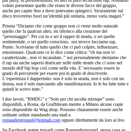
più party, di presobenisimo, ed altri di puro tecnicismo rap. Abbiamo
voluto presentare quelle che erano le diverse facce del gruppo,
anche per capire fino a dove potevamo spingerci. Sicuramente sul
disco troveremo fuori un’identità più unitaria, meno varia magari.”
Prisma “Diciamo che come gruppo non ci viene molto naturale
quello che fa qualcun altro, mi riferisco alla creazione del
“personaggio”. Per cui tu o sei il rapper di strada, o sei quello
sentimentale, o sei quello conscious.. noi invece facciamo rap.
Punto. Scriviamo di tutto quello che ci può colpire, influenzare,
emozionare. Qualcuno ce lo dice come critica: “eh ma non vi
caratterizzate.. non vi incanalate..” noi personalmente riteniamo che
il rap sia anche sapersi districare nelle mille strade che ci sono nel
mondo dell’hip hop così come nella vita. E’ necessario essere in
grado di percorrerle per essere poi in grado di descriverle.
L’esperienza è dappertutto: non è solo in strada, non è solo con un
donna, non è solo marciando alle manifestazioni. Io le ho fatte tutte e
quindi le scrivo tutte.”
I due lavori, “RMDG” e “Solo per chi ascolta mixtape” sono
disponibili, a Roma, da Graffdream mentre a Milano alcune copie
sono disponibile da Wag shop. Possono chiaramente essere anche
ordinate online mandando una mail a
romanderground@hotmail.com
oppure direttamente da loro ai live.
Su Facebook potete trovarli come Romanderground, stessa cosa su