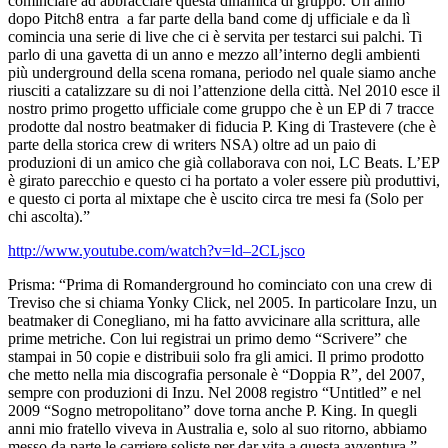
cominciare ad abbracciare questa dinamica di gruppo. Un anno
dopo Pitch8 entra a far parte della band come dj ufficiale e da lì
comincia una serie di live che ci è servita per testarci sui palchi. Ti
parlo di una gavetta di un anno e mezzo all’interno degli ambienti
più underground della scena romana, periodo nel quale siamo anche
riusciti a catalizzare su di noi l’attenzione della città. Nel 2010 esce il
nostro primo progetto ufficiale come gruppo che è un EP di 7 tracce
prodotte dal nostro beatmaker di fiducia P. King di Trastevere (che è
parte della storica crew di writers NSA) oltre ad un paio di
produzioni di un amico che già collaborava con noi, LC Beats. L’EP
è girato parecchio e questo ci ha portato a voler essere più produttivi,
e questo ci porta al mixtape che è uscito circa tre mesi fa (Solo per
chi ascolta).”
http://www.youtube.com/watch?v=ld–2CLjsco
Prisma: “Prima di Romanderground ho cominciato con una crew di
Treviso che si chiama Yonky Click, nel 2005. In particolare Inzu, un
beatmaker di Conegliano, mi ha fatto avvicinare alla scrittura, alle
prime metriche. Con lui registrai un primo demo “Scrivere” che
stampai in 50 copie e distribuii solo fra gli amici. Il primo prodotto
che metto nella mia discografia personale è “Doppia R”, del 2007,
sempre con produzioni di Inzu. Nel 2008 registro “Untitled” e nel
2009 “Sogno metropolitano” dove torna anche P. King. In quegli
anni mio fratello viveva in Australia e, solo al suo ritorno, abbiamo
messo da parte le carriere soliste per dar vita a questa avventura.”