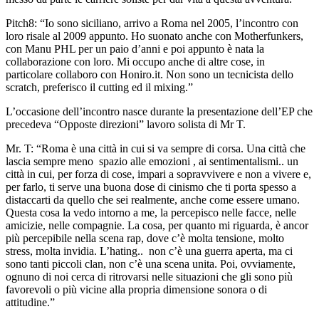
Pitch8: “Io sono siciliano, arrivo a Roma nel 2005, l’incontro con
loro risale al 2009 appunto. Ho suonato anche con Motherfunkers,
con Manu PHL per un paio d’anni e poi appunto è nata la
collaborazione con loro. Mi occupo anche di altre cose, in
particolare collaboro con Honiro.it. Non sono un tecnicista dello
scratch, preferisco il cutting ed il mixing.”
L’occasione dell’incontro nasce durante la presentazione dell’EP che
precedeva “Opposte direzioni” lavoro solista di Mr T.
Mr. T: “Roma è una città in cui si va sempre di corsa. Una città che
lascia sempre meno spazio alle emozioni , ai sentimentalismi.. un
città in cui, per forza di cose, impari a sopravvivere e non a vivere e,
per farlo, ti serve una buona dose di cinismo che ti porta spesso a
distaccarti da quello che sei realmente, anche come essere umano.
Questa cosa la vedo intorno a me, la percepisco nelle facce, nelle
amicizie, nelle compagnie. La cosa, per quanto mi riguarda, è ancor
più percepibile nella scena rap, dove c’è molta tensione, molto
stress, molta invidia. L’hating.. non c’è una guerra aperta, ma ci
sono tanti piccoli clan, non c’è una scena unita. Poi, ovviamente,
ognuno di noi cerca di ritrovarsi nelle situazioni che gli sono più
favorevoli o più vicine alla propria dimensione sonora o di
attitudine.”