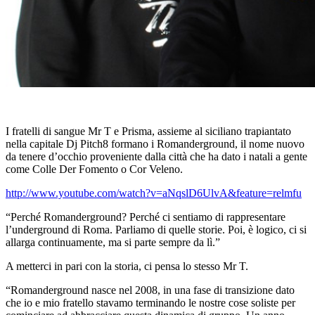
I fratelli di sangue Mr T e Prisma, assieme al siciliano trapiantato
nella capitale Dj Pitch8 formano i Romanderground, il nome nuovo
da tenere d’occhio proveniente dalla città che ha dato i natali a gente
come Colle Der Fomento o Cor Veleno.
http://www.youtube.com/watch?v=aNqslD6UlvA&feature=relmfu
“Perché Romanderground? Perché ci sentiamo di rappresentare
l’underground di Roma. Parliamo di quelle storie. Poi, è logico, ci si
allarga continuamente, ma si parte sempre da lì.”
A metterci in pari con la storia, ci pensa lo stesso Mr T.
“Romanderground nasce nel 2008, in una fase di transizione dato
che io e mio fratello stavamo terminando le nostre cose soliste per