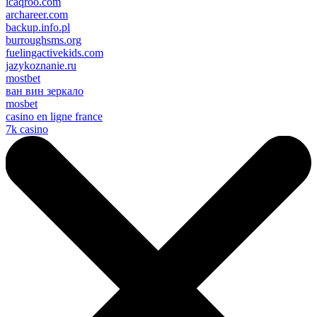
icaqroo.com
archareer.com
backup.info.pl
burroughsms.org
fuelingactivekids.com
jazykoznanie.ru
mostbet
ван вин зеркало
mosbet
casino en ligne france
7k casino