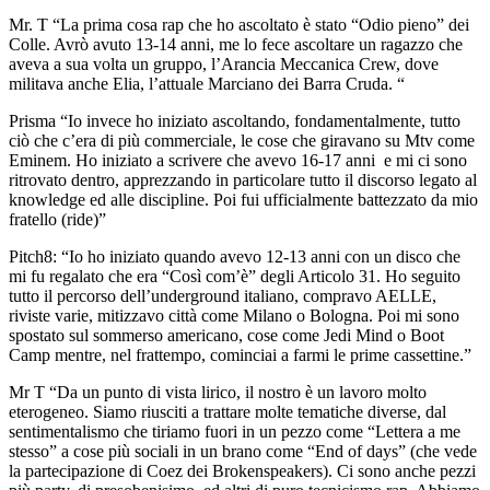
Mr. T “La prima cosa rap che ho ascoltato è stato “Odio pieno” dei
Colle. Avrò avuto 13-14 anni, me lo fece ascoltare un ragazzo che
aveva a sua volta un gruppo, l’Arancia Meccanica Crew, dove
militava anche Elia, l’attuale Marciano dei Barra Cruda. “
Prisma “Io invece ho iniziato ascoltando, fondamentalmente, tutto
ciò che c’era di più commerciale, le cose che giravano su Mtv come
Eminem. Ho iniziato a scrivere che avevo 16-17 anni e mi ci sono
ritrovato dentro, apprezzando in particolare tutto il discorso legato al
knowledge ed alle discipline. Poi fui ufficialmente battezzato da mio
fratello (ride)”
Pitch8: “Io ho iniziato quando avevo 12-13 anni con un disco che
mi fu regalato che era “Così com’è” degli Articolo 31. Ho seguito
tutto il percorso dell’underground italiano, compravo AELLE,
riviste varie, mitizzavo città come Milano o Bologna. Poi mi sono
spostato sul sommerso americano, cose come Jedi Mind o Boot
Camp mentre, nel frattempo, cominciai a farmi le prime cassettine.”
Mr T “Da un punto di vista lirico, il nostro è un lavoro molto
eterogeneo. Siamo riusciti a trattare molte tematiche diverse, dal
sentimentalismo che tiriamo fuori in un pezzo come “Lettera a me
stesso” a cose più sociali in un brano come “End of days” (che vede
la partecipazione di Coez dei Brokenspeakers). Ci sono anche pezzi