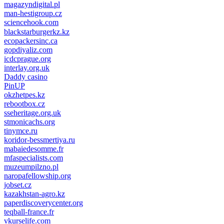
magazyndigital.pl
man-hestigroup.cz
sciencehook.com
олимп казино
blackstarburgerkz.kz
ecopackersinc.ca
gopdiyaliz.com
icdcprague.org
interlay.org.uk
Daddy casino
PinUP
okzhetpes.kz
rebootbox.cz
sseheritage.org.uk
stmonicachs.org
tinymce.ru
koridor-bessmertiya.ru
mabaiedesomme.fr
mfaspecialists.com
muzeumpilzno.pl
naropafellowship.org
jobset.cz
kazakhstan-agro.kz
paperdiscoverycenter.org
teqball-france.fr
vkurselife.com