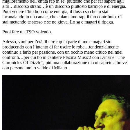
miglioramento dell’entità rap in sè, piuttosto che per far sapere agli
altri…discorso strano…è un discorso piuttosto karmico e di energia.
Puoi vedere l’hip hop come energia, il flusso sa che tu stai
incanalando in un canale, che chiamiamo rap, il tuo contributo. Ci
stai mettendo te stesso e se ne giova. Lo sa e magari ti ripaga.
Puoi fare un TSO volendo.
Adesso, vuoi per l’età, il fare rap fa parte di me e magari sto
producendo con l’intento di far uscire le robe…tendenzialmente
continuo a farlo per passione, con un occhio meno critico nei miei
confronti…per cui ho in cantiere Plazma Music2 con Lvnar e “The
Chronicles Of Dizzle”, più una collaborazione di cui saprete a breve
con persone molto valide di Milano.