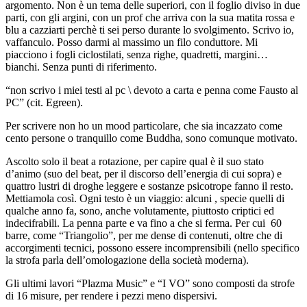
argomento. Non è un tema delle superiori, con il foglio diviso in due
parti, con gli argini, con un prof che arriva con la sua matita rossa e
blu a cazziarti perchè ti sei perso durante lo svolgimento. Scrivo io,
vaffanculo. Posso darmi al massimo un filo conduttore. Mi
piacciono i fogli ciclostilati, senza righe, quadretti, margini…
bianchi. Senza punti di riferimento.
“non scrivo i miei testi al pc \ devoto a carta e penna come Fausto al
PC” (cit. Egreen).
Per scrivere non ho un mood particolare, che sia incazzato come
cento persone o tranquillo come Buddha, sono comunque motivato.
Ascolto solo il beat a rotazione, per capire qual è il suo stato
d’animo (suo del beat, per il discorso dell’energia di cui sopra) e
quattro lustri di droghe leggere e sostanze psicotrope fanno il resto.
Mettiamola così. Ogni testo è un viaggio: alcuni , specie quelli di
qualche anno fa, sono, anche volutamente, piuttosto criptici ed
indecifrabili. La penna parte e va fino a che si ferma. Per cui 60
barre, come “Triangolio”, per me dense di contenuti, oltre che di
accorgimenti tecnici, possono essere incomprensibili (nello specifico
la strofa parla dell’omologazione della società moderna).
Gli ultimi lavori “Plazma Music” e “I VO” sono composti da strofe
di 16 misure, per rendere i pezzi meno dispersivi.