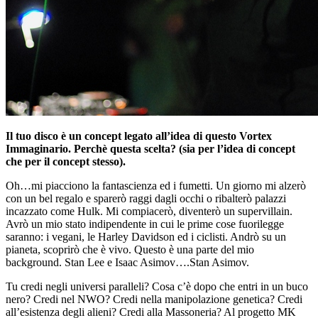
Il tuo disco è un concept legato all’idea di questo Vortex
Immaginario. Perchè questa scelta? (sia per l’idea di concept
che per il concept stesso).
Oh…mi piacciono la fantascienza ed i fumetti. Un giorno mi alzerò
con un bel regalo e sparerò raggi dagli occhi o ribalterò palazzi
incazzato come Hulk. Mi compiacerò, diventerò un supervillain.
Avrò un mio stato indipendente in cui le prime cose fuorilegge
saranno: i vegani, le Harley Davidson ed i ciclisti. Andrò su un
pianeta, scoprirò che è vivo. Questo è una parte del mio
background. Stan Lee e Isaac Asimov….Stan Asimov.
Tu credi negli universi paralleli? Cosa c’è dopo che entri in un buco
nero? Credi nel NWO? Credi nella manipolazione genetica? Credi
all’esistenza degli alieni? Credi alla Massoneria? Al progetto MK