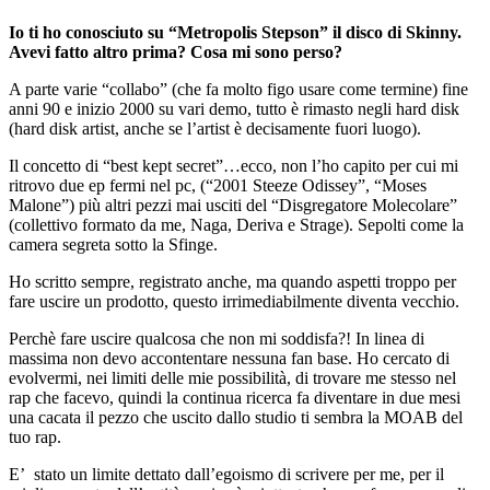
Io ti ho conosciuto su “Metropolis Stepson” il disco di Skinny.
Avevi fatto altro prima? Cosa mi sono perso?
A parte varie “collabo” (che fa molto figo usare come termine) fine
anni 90 e inizio 2000 su vari demo, tutto è rimasto negli hard disk
(hard disk artist, anche se l’artist è decisamente fuori luogo).
Il concetto di “best kept secret”…ecco, non l’ho capito per cui mi
ritrovo due ep fermi nel pc, (“2001 Steeze Odissey”, “Moses
Malone”) più altri pezzi mai usciti del “Disgregatore Molecolare”
(collettivo formato da me, Naga, Deriva e Strage). Sepolti come la
camera segreta sotto la Sfinge.
Ho scritto sempre, registrato anche, ma quando aspetti troppo per
fare uscire un prodotto, questo irrimediabilmente diventa vecchio.
Perchè fare uscire qualcosa che non mi soddisfa?! In linea di
massima non devo accontentare nessuna fan base. Ho cercato di
evolvermi, nei limiti delle mie possibilità, di trovare me stesso nel
rap che facevo, quindi la continua ricerca fa diventare in due mesi
una cacata il pezzo che uscito dallo studio ti sembra la MOAB del
tuo rap.
E’ stato un limite dettato dall’egoismo di scrivere per me, per il