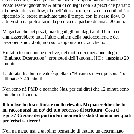
Posso essere ignorante? Album di colleghi con 20 pezzi che parlano
di questo, del suo flow, di quell’altro ancora, senza una continuità o
ripetendo le stesse minchiate tutto il tempo, con lo stesso flow. O
altri vestiti da preti a farmi la predica e a parlare di crisi a 20 anni.
Magari anche bei pezzi, ma slegati gli uni dagli altri. Uno in cui
ammazzerebbero tutti, l’altro anthem della paciocconeria e del
presobenismo…boh, non sono diplomatico…anche no!
Ho fatto tesoro, anche nei live, del motto dei miei amici degli
“Embrace Destruction”, promotori dell’Ignorant HC : “massimo 20
minuti”.
La durata di album ideale è quella di “Business never personal” o
“Illmatic”: 40 minuti.
Non sono nè PMD e neanche Nas, per cui direi che 12 minuti sono
più che sufficienti.
Il tuo livello di scrittura è molto elevato. Mi piacerebbe che tu
mi raccontassi un po’ del tuo processo di scrittura. Cosa ti
ispira? Ci sono dei particolari momenti o stati d’animo nei quali
preferisci scrivere?
Non mi metto mai a tavolino pensando di trattare un determinato