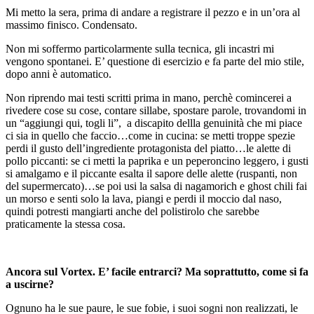
Mi metto la sera, prima di andare a registrare il pezzo e in un’ora al
massimo finisco. Condensato.
Non mi soffermo particolarmente sulla tecnica, gli incastri mi
vengono spontanei. E’ questione di esercizio e fa parte del mio stile,
dopo anni è automatico.
Non riprendo mai testi scritti prima in mano, perchè comincerei a
rivedere cose su cose, contare sillabe, spostare parole, trovandomi in
un “aggiungi qui, togli li”, a discapito dellla genuinità che mi piace
ci sia in quello che faccio…come in cucina: se metti troppe spezie
perdi il gusto dell’ingrediente protagonista del piatto…le alette di
pollo piccanti: se ci metti la paprika e un peperoncino leggero, i gusti
si amalgamo e il piccante esalta il sapore delle alette (ruspanti, non
del supermercato)…se poi usi la salsa di nagamorich e ghost chili fai
un morso e senti solo la lava, piangi e perdi il moccio dal naso,
quindi potresti mangiarti anche del polistirolo che sarebbe
praticamente la stessa cosa.
Ancora sul Vortex. E’ facile entrarci? Ma soprattutto, come si fa
a uscirne?
Ognuno ha le sue paure, le sue fobie, i suoi sogni non realizzati, le