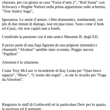
chiusura, per cui girano in casa “Forza d’urto 2”, “Red Sonia” con
Schwarzy e Brigitte Nielsen nella prima apparizione sullo schermo,
“True Justice Saga”,.
Ignoranza. Le storie d’amore, i film drammatici, sentimentali, con
più di due minuti di dialogo, non mi piacciono. Sono come il funk
ed il jazz, che non capirò mai a fondo.
Condivido la passione con il mio amico Massimo B. degli ED.
Il pezzo parla di una fuga figurata da una prigione (mentale) e
chiamarlo “Alcatraz” sarebbe stato scontato. Peggio ancora
“Papillon”
Absolom è la soluzione.
Come Troy McLure vi ricorderete di Ray Liotta per “Quei bravi
ragazzi”, “Blow”, “L’uomo dei sogni”…io me lo ricordo per “Fuga
da Absolom”.
Ringrazio lo staff di Goldworld ed in particolare Deiv per lo spazio,
la pazienza ed il supporto.