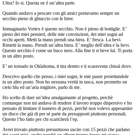
Ultra? Io si. Questa ne è un’altra parte.
Quando andavo a pescare con gli amici portavamo sempre un
secchio pieno di ghiaccio con le birre.
Immaginario Vortex è questo secchio. Non è pieno di bottiglie. E’
pieno dei miei pensieri, delle mie convinzioni, dei miei sogni ad
occhi aperti. Metti la mano prendi una birra. E’ fresca. La bevi.
Rimetti la mano. Prendi un’altra birra. E’ meglio dell’altra e la bevi.
Questo secchio è come un buco nero. Alla fine ti si beve lui. Ti porta
in un altro posto.
E’ un tornado in Oklahoma, ti tira dentro e ti scaraventa chissà dove.
Descrivo quello che penso, i miei sogni, le mie paure proiettandole
in un altro posto. Non ho nessuna verità in tasca, non prometto un
cielo blu ed un’aria migliore, parlo di me.
Ho scelto di dare un’idea amalgamante al progetto, perchè
comunque non mi andava di rendere il lavoro troppo dispersivo e ho
pensato di limitare il numero di pezzi, perchè non volevo appesantire
un disco che già di per sé parte da presupposti piuttosto personali.
Questo l’ho fatto per chi scaricherà l’ep.
Avrei trovato piuttosto presuntuoso uscire con 15 pezzi che parlano
dei cazzi miei, anche perchè un album troppo lungo mi stanca.