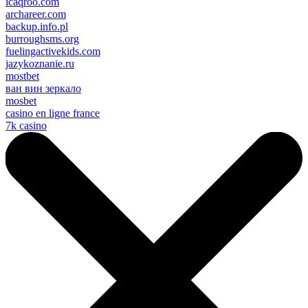
icaqroo.com
archareer.com
backup.info.pl
burroughsms.org
fuelingactivekids.com
jazykoznanie.ru
mostbet
ван вин зеркало
mosbet
casino en ligne france
7k casino