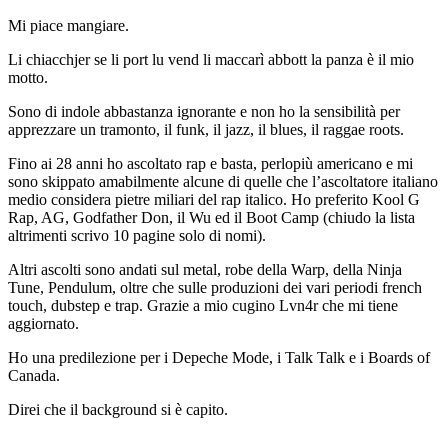
Mi piace mangiare.
Li chiacchjer se li port lu vend li maccarì abbott la panza è il mio
motto.
Sono di indole abbastanza ignorante e non ho la sensibilità per
apprezzare un tramonto, il funk, il jazz, il blues, il raggae roots.
Fino ai 28 anni ho ascoltato rap e basta, perlopiù americano e mi
sono skippato amabilmente alcune di quelle che l’ascoltatore italiano
medio considera pietre miliari del rap italico. Ho preferito Kool G
Rap, AG, Godfather Don, il Wu ed il Boot Camp (chiudo la lista
altrimenti scrivo 10 pagine solo di nomi).
Altri ascolti sono andati sul metal, robe della Warp, della Ninja
Tune, Pendulum, oltre che sulle produzioni dei vari periodi french
touch, dubstep e trap. Grazie a mio cugino Lvn4r che mi tiene
aggiornato.
Ho una predilezione per i Depeche Mode, i Talk Talk e i Boards of
Canada.
Direi che il background si è capito.