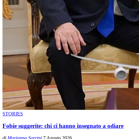
STORIES
Fobie suggerite: chi ci hanno insegnato a odiare
di
Marianna Sorrini
7 Agosto 2026