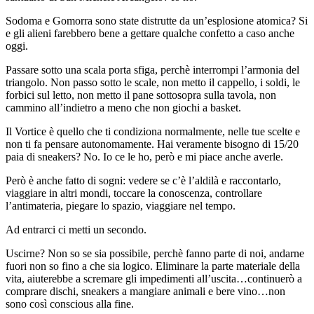
Sodoma e Gomorra sono state distrutte da un’esplosione atomica? Si
e gli alieni farebbero bene a gettare qualche confetto a caso anche
oggi.
Passare sotto una scala porta sfiga, perchè interrompi l’armonia del
triangolo. Non passo sotto le scale, non metto il cappello, i soldi, le
forbici sul letto, non metto il pane sottosopra sulla tavola, non
cammino all’indietro a meno che non giochi a basket.
Il Vortice è quello che ti condiziona normalmente, nelle tue scelte e
non ti fa pensare autonomamente. Hai veramente bisogno di 15/20
paia di sneakers? No. Io ce le ho, però e mi piace anche averle.
Però è anche fatto di sogni: vedere se c’è l’aldilà e raccontarlo,
viaggiare in altri mondi, toccare la conoscenza, controllare
l’antimateria, piegare lo spazio, viaggiare nel tempo.
Ad entrarci ci metti un secondo.
Uscirne? Non so se sia possibile, perchè fanno parte di noi, andarne
fuori non so fino a che sia logico. Eliminare la parte materiale della
vita, aiuterebbe a scremare gli impedimenti all’uscita…continuerò a
comprare dischi, sneakers a mangiare animali e bere vino…non
sono così conscious alla fine.