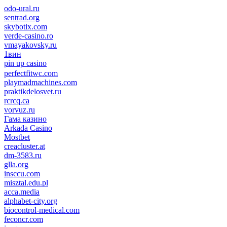
odo-ural.ru
sentrad.org
skybotix.com
verde-casino.ro
vmayakovsky.ru
1вин
pin up casino
пин ап
1win
perfectfitwc.com
playmadmachines.com
praktikdelosvet.ru
rcrcq.ca
vorvuz.ru
Гама казино
Arkada Casino
Mostbet
creacluster.at
dm-3583.ru
glla.org
insccu.com
misztal.edu.pl
acca.media
alphabet-city.org
biocontrol-medical.com
feconcr.com