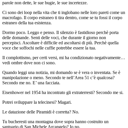
parole non dette, le sue bugie, le sue incertezze.
Ci sono dei loop nella vita che ti inglobano nelle loro pareti come un
macrofago. Il corpo estraneo ti tira dentro, come se tu fossi il corpo
estraneo della tua esistenza.
Dormo poco. Leggo e penso. Il silenzio è fastidioso perchè porta
delle domande. Senti delle voci, che durante il giorno non
percepisci. Ascoltare è difficile ed ascoltarsi di più. Perchè quella
voce che soffochi nelle cuffie potrebbe essere la tua.
Il complottismo, per certi versi, mi ha condizionato negativamente…
vedi ombre dove non ci sono.
Quando leggi una notizia, mi domando se è vera o inventata. Se è
manipolazione o meno. Secondo te nell’Area 51 c’è qualcosa?
Secondo me no. E’ una facciata.
Eisenhower nel 1954 ha incontrato gli extraterresti? Secondo me si.
Potrei sviluppare la telecinesi? Magari.
Le datazione delle Piramidi è corretta? No.
Tu bucheresti una montagna dove sopra hanno costruito un
santuario di San Michele Arcangelo? Io no.