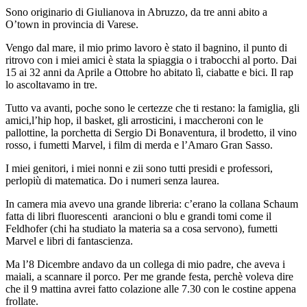
Sono originario di Giulianova in Abruzzo, da tre anni abito a
O’town in provincia di Varese.
Vengo dal mare, il mio primo lavoro è stato il bagnino, il punto di
ritrovo con i miei amici è stata la spiaggia o i trabocchi al porto. Dai
15 ai 32 anni da Aprile a Ottobre ho abitato lì, ciabatte e bici. Il rap
lo ascoltavamo in tre.
Tutto va avanti, poche sono le certezze che ti restano: la famiglia, gli
amici,l’hip hop, il basket, gli arrosticini, i maccheroni con le
pallottine, la porchetta di Sergio Di Bonaventura, il brodetto, il vino
rosso, i fumetti Marvel, i film di merda e l’Amaro Gran Sasso.
I miei genitori, i miei nonni e zii sono tutti presidi e professori,
perlopiù di matematica. Do i numeri senza laurea.
In camera mia avevo una grande libreria: c’erano la collana Schaum
fatta di libri fluorescenti arancioni o blu e grandi tomi come il
Feldhofer (chi ha studiato la materia sa a cosa servono), fumetti
Marvel e libri di fantascienza.
Ma l’8 Dicembre andavo da un collega di mio padre, che aveva i
maiali, a scannare il porco. Per me grande festa, perchè voleva dire
che il 9 mattina avrei fatto colazione alle 7.30 con le costine appena
frollate.