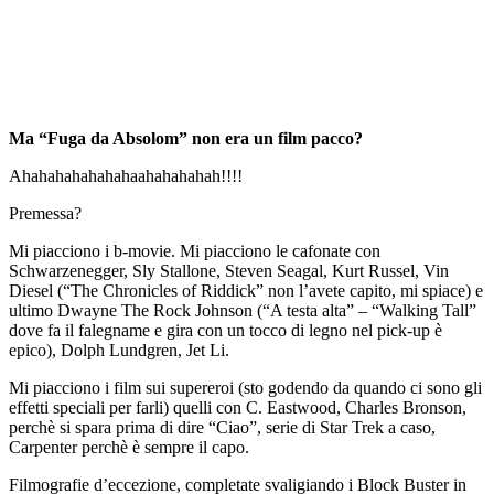
Ma “Fuga da Absolom” non era un film pacco?
Ahahahahahahahaahahahahah!!!!
Premessa?
Mi piacciono i b-movie. Mi piacciono le cafonate con
Schwarzenegger, Sly Stallone, Steven Seagal, Kurt Russel, Vin
Diesel (“The Chronicles of Riddick” non l’avete capito, mi spiace) e
ultimo Dwayne The Rock Johnson (“A testa alta” – “Walking Tall”
dove fa il falegname e gira con un tocco di legno nel pick-up è
epico), Dolph Lundgren, Jet Li.
Mi piacciono i film sui supereroi (sto godendo da quando ci sono gli
effetti speciali per farli) quelli con C. Eastwood, Charles Bronson,
perchè si spara prima di dire “Ciao”, serie di Star Trek a caso,
Carpenter perchè è sempre il capo.
Filmografie d’eccezione, completate svaligiando i Block Buster in