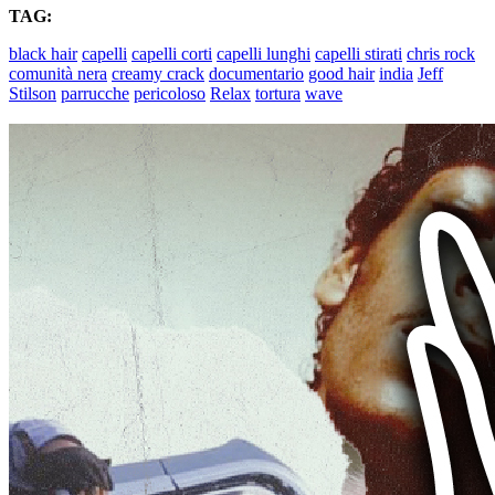
TAG:
black hair
capelli
capelli corti
capelli lunghi
capelli stirati
chris rock
comunità nera
creamy crack
documentario
good hair
india
Jeff
Stilson
parrucche
pericoloso
Relax
tortura
wave