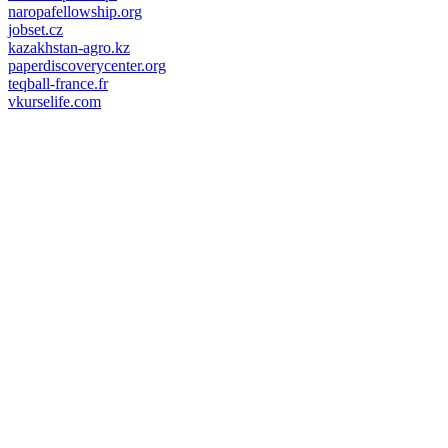
naropafellowship.org
jobset.cz
kazakhstan-agro.kz
paperdiscoverycenter.org
teqball-france.fr
vkurselife.com