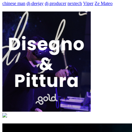
chinese man
dj-deejay
dj-producer
nextech
Viper
Ze Mateo