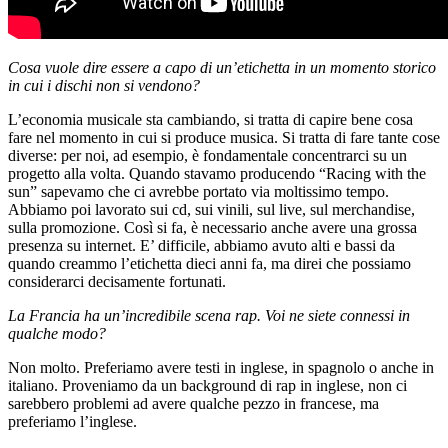
Cosa vuole dire essere a capo di un’etichetta in un momento storico
in cui i dischi non si vendono?
L’economia musicale sta cambiando, si tratta di capire bene cosa
fare nel momento in cui si produce musica. Si tratta di fare tante cose
diverse: per noi, ad esempio, è fondamentale concentrarci su un
progetto alla volta. Quando stavamo producendo “Racing with the
sun” sapevamo che ci avrebbe portato via moltissimo tempo.
Abbiamo poi lavorato sui cd, sui vinili, sul live, sul merchandise,
sulla promozione. Così si fa, è necessario anche avere una grossa
presenza su internet. E’ difficile, abbiamo avuto alti e bassi da
quando creammo l’etichetta dieci anni fa, ma direi che possiamo
considerarci decisamente fortunati.
La Francia ha un’incredibile scena rap. Voi ne siete connessi in
qualche modo?
Non molto. Preferiamo avere testi in inglese, in spagnolo o anche in
italiano. Proveniamo da un background di rap in inglese, non ci
sarebbero problemi ad avere qualche pezzo in francese, ma
preferiamo l’inglese.