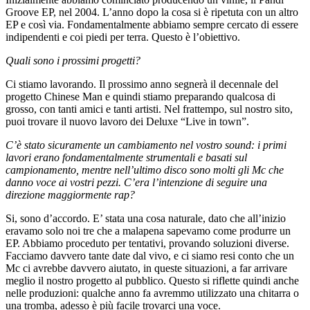
Groove EP, nel 2004. L’anno dopo la cosa si è ripetuta con un altro
EP e così via. Fondamentalmente abbiamo sempre cercato di essere
indipendenti e coi piedi per terra. Questo è l’obiettivo.
Quali sono i prossimi progetti?
Ci stiamo lavorando. Il prossimo anno segnerà il decennale del
progetto Chinese Man e quindi stiamo preparando qualcosa di
grosso, con tanti amici e tanti artisti. Nel frattempo, sul nostro sito,
puoi trovare il nuovo lavoro dei Deluxe “Live in town”.
C’è stato sicuramente un cambiamento nel vostro sound: i primi
lavori erano fondamentalmente strumentali e basati sul
campionamento, mentre nell’ultimo disco sono molti gli Mc che
danno voce ai vostri pezzi. C’era l’intenzione di seguire una
direzione maggiormente rap?
Si, sono d’accordo. E’ stata una cosa naturale, dato che all’inizio
eravamo solo noi tre che a malapena sapevamo come produrre un
EP. Abbiamo proceduto per tentativi, provando soluzioni diverse.
Facciamo davvero tante date dal vivo, e ci siamo resi conto che un
Mc ci avrebbe davvero aiutato, in queste situazioni, a far arrivare
meglio il nostro progetto al pubblico. Questo si riflette quindi anche
nelle produzioni: qualche anno fa avremmo utilizzato una chitarra o
una tromba, adesso è più facile trovarci una voce.