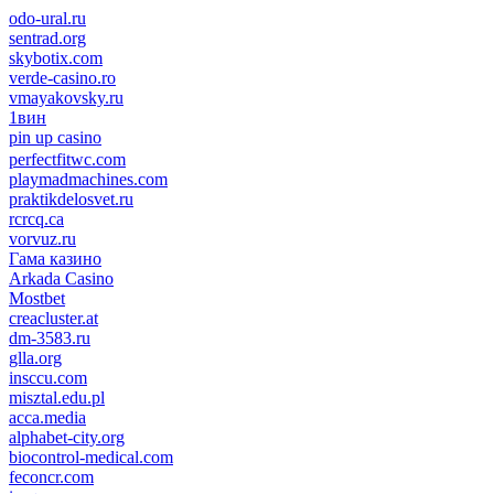
odo-ural.ru
sentrad.org
skybotix.com
verde-casino.ro
vmayakovsky.ru
1вин
pin up casino
пин ап
1win
perfectfitwc.com
playmadmachines.com
praktikdelosvet.ru
rcrcq.ca
vorvuz.ru
Гама казино
Arkada Casino
Mostbet
creacluster.at
dm-3583.ru
glla.org
insccu.com
misztal.edu.pl
acca.media
alphabet-city.org
biocontrol-medical.com
feconcr.com