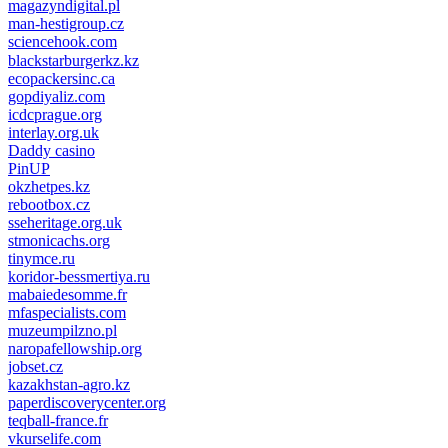
magazyndigital.pl
man-hestigroup.cz
sciencehook.com
олимп казино
blackstarburgerkz.kz
ecopackersinc.ca
gopdiyaliz.com
icdcprague.org
interlay.org.uk
Daddy casino
PinUP
okzhetpes.kz
rebootbox.cz
sseheritage.org.uk
stmonicachs.org
tinymce.ru
koridor-bessmertiya.ru
mabaiedesomme.fr
mfaspecialists.com
muzeumpilzno.pl
naropafellowship.org
jobset.cz
kazakhstan-agro.kz
paperdiscoverycenter.org
teqball-france.fr
vkurselife.com