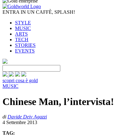
ENTRA IN UN CAFFÈ, SPLASH!
STYLE
MUSIC
ARTS
TECH
STORIES
EVENTS
scopri cosa è gold
MUSIC
Chinese Man, l’intervista!
di
Davide Deiv Agazzi
4 Settembre 2013
TAG: