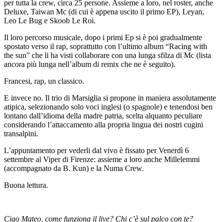
per tutta la crew, circa 25 persone. Assieme a loro, nel roster, anche
Deluxe, Taiwan Mc (di cui è appena uscito il primo EP), Leyan,
Leo Le Bug e Skoob Le Roi.
Il loro percorso musicale, dopo i primi Ep si è poi gradualmente
spostato verso il rap, soprattutto con l’ultimo album “Racing with
the sun” che li ha visti collaborare con una lunga sfilza di Mc (lista
ancora più lunga nell’album di remix che ne è seguito).
Francesi, rap, un classico.
E invece no. Il trio di Marsiglia si propone in maniera assolutamente
atipica, selezionando solo voci inglesi (o spagnole) e tenendosi ben
lontano dall’idioma della madre patria, scelta alquanto peculiare
considerando l’attaccamento alla propria lingua dei nostri cugini
transalpini.
L’appuntamento per vederli dal vivo è fissato per Venerdì 6
settembre al Viper di Firenze: assieme a loro anche Millelemmi
(accompagnato da B. Kun) e la Numa Crew.
Buona lettura.
Ciao Mateo, come funziona il live? Chi c’è sul palco con te?