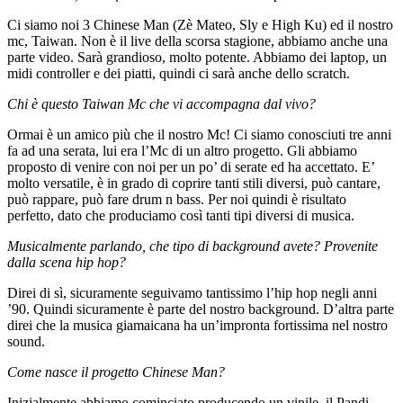
Ci siamo noi 3 Chinese Man (Zè Mateo, Sly e High Ku) ed il nostro
mc, Taiwan. Non è il live della scorsa stagione, abbiamo anche una
parte video. Sarà grandioso, molto potente. Abbiamo dei laptop, un
midi controller e dei piatti, quindi ci sarà anche dello scratch.
Chi è questo Taiwan Mc che vi accompagna dal vivo?
Ormai è un amico più che il nostro Mc! Ci siamo conosciuti tre anni
fa ad una serata, lui era l’Mc di un altro progetto. Gli abbiamo
proposto di venire con noi per un po’ di serate ed ha accettato. E’
molto versatile, è in grado di coprire tanti stili diversi, può cantare,
può rappare, può fare drum n bass. Per noi quindi è risultato
perfetto, dato che produciamo così tanti tipi diversi di musica.
Musicalmente parlando, che tipo di background avete? Provenite
dalla scena hip hop?
Direi di sì, sicuramente seguivamo tantissimo l’hip hop negli anni
’90. Quindi sicuramente è parte del nostro background. D’altra parte
direi che la musica giamaicana ha un’impronta fortissima nel nostro
sound.
Come nasce il progetto Chinese Man?
Inizialmente abbiamo cominciato producendo un vinile, il Pandi