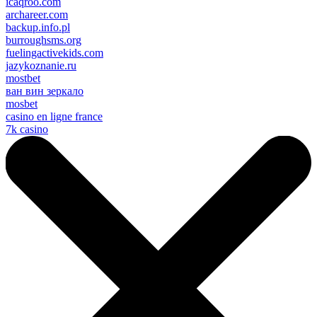
icaqroo.com
archareer.com
backup.info.pl
burroughsms.org
fuelingactivekids.com
jazykoznanie.ru
mostbet
ван вин зеркало
mosbet
casino en ligne france
7k casino