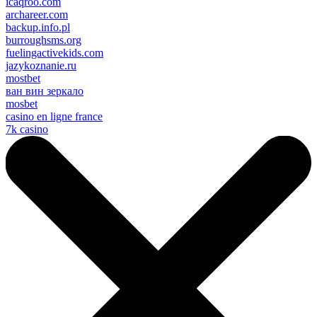
icaqroo.com
archareer.com
backup.info.pl
burroughsms.org
fuelingactivekids.com
jazykoznanie.ru
mostbet
ван вин зеркало
mosbet
casino en ligne france
7k casino