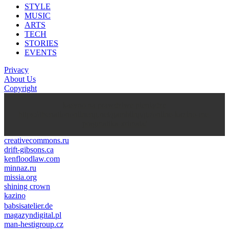
STYLE
MUSIC
ARTS
TECH
STORIES
EVENTS
Privacy
About Us
Copyright
kasyno na prawdziwe pieniądze
https://thenationonlineng.net/gambling/gr/online-kazino-me-
pragmatika-xrimata/
creativecommons.ru
drift-gibsons.ca
kenfloodlaw.com
minnaz.ru
missia.org
shining crown
kazino
casino lemon
pinco giriş
babsisatelier.de
magazyndigital.pl
man-hestigroup.cz