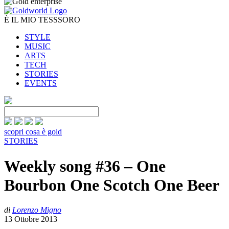
È IL MIO TESSSORO
STYLE
MUSIC
ARTS
TECH
STORIES
EVENTS
scopri cosa è gold
STORIES
Weekly song #36 – One
Bourbon One Scotch One Beer
di
Lorenzo Migno
13 Ottobre 2013