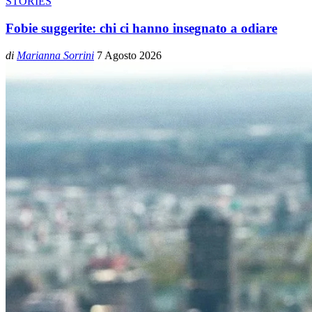
STORIES
Fobie suggerite: chi ci hanno insegnato a odiare
di
Marianna Sorrini
7 Agosto 2026