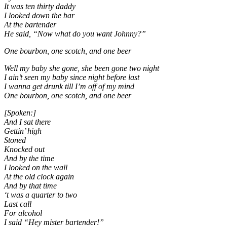
It was ten thirty daddy
I looked down the bar
At the bartender
He said, “Now what do you want Johnny?”
One bourbon, one scotch, and one beer
Well my baby she gone, she been gone two night
I ain’t seen my baby since night before last
I wanna get drunk till I’m off of my mind
One bourbon, one scotch, and one beer
[Spoken:]
And I sat there
Gettin’ high
Stoned
Knocked out
And by the time
I looked on the wall
At the old clock again
And by that time
‘t was a quarter to two
Last call
For alcohol
I said “Hey mister bartender!”