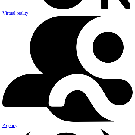
Virtual reality
Agency