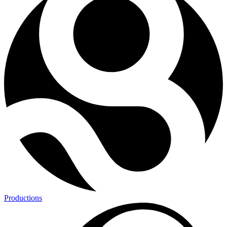
Productions