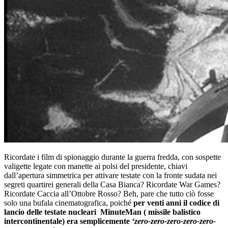
Ricordate i film di spionaggio durante la guerra fredda, con sospette
valigette legate con manette ai polsi del presidente, chiavi
dall’apertura simmetrica per attivare testate con la fronte sudata nei
segreti quartirei generali della Casa Bianca? Ricordate War Games?
Ricordate Caccia all’Ottobre Rosso? Beh, pare che tutto ciò fosse
solo una bufala cinematografica, poiché
per venti anni il codice di
lancio delle testate nucleari MinuteMan ( missile balistico
intercontinentale) era semplicemente
‘zero-zero-zero-zero-zero-