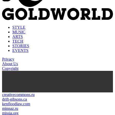
STYLE
MUSIC
ARTS
TECH
STORIES
EVENTS
Privacy
About Us
Copyright
kasyno na prawdziwe pieniądze
https://thenationonlineng.net/gambling/gr/online-kazino-me-
pragmatika-xrimata/
creativecommons.ru
drift-gibsons.ca
kenfloodlaw.com
minnaz.ru
missia.org