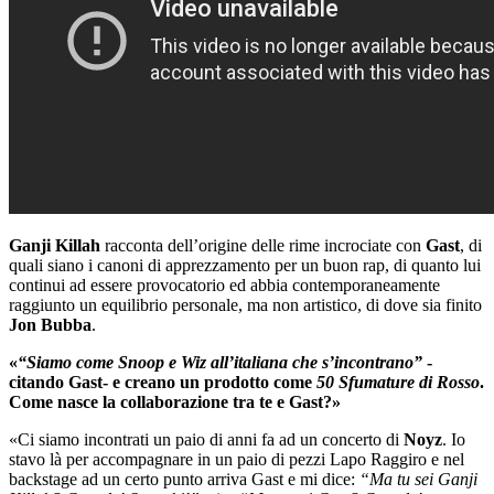
Ganji Killah
racconta dell’origine delle rime incrociate con
Gast
, di
quali siano i canoni di apprezzamento per un buon rap, di quanto lui
continui ad essere provocatorio ed abbia contemporaneamente
raggiunto un equilibrio personale, ma non artistico, di dove sia finito
Jon Bubba
.
«
“Siamo come Snoop e Wiz all’italiana che s’incontrano”
-
citando Gast- e creano un prodotto come
50 Sfumature di Rosso
.
Come nasce la collaborazione tra te e Gast?»
«Ci siamo incontrati un paio di anni fa ad un concerto di
Noyz
. Io
stavo là per accompagnare in un paio di pezzi Lapo Raggiro e nel
backstage ad un certo punto arriva Gast e mi dice:
“Ma tu sei Ganji