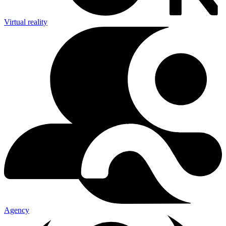
Virtual reality
Agency