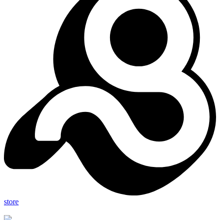
store