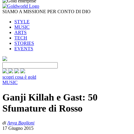
SIAMO A MISSIONE PER CONTO DI DIO
STYLE
MUSIC
ARTS
TECH
STORIES
EVENTS
scopri cosa è gold
MUSIC
Ganji Killah e Gast: 50
Sfumature di Rosso
di
Anya Baglioni
17 Giugno 2015