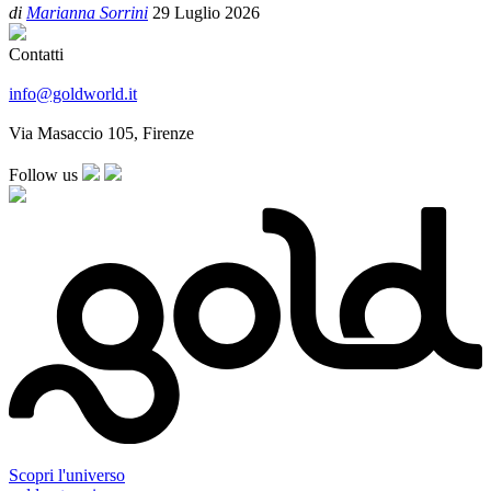
di
Marianna Sorrini
29 Luglio 2026
Contatti
info@goldworld.it
Via Masaccio 105, Firenze
Follow us
Scopri l'universo