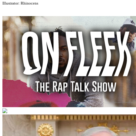
Illustrator: Rhinocens