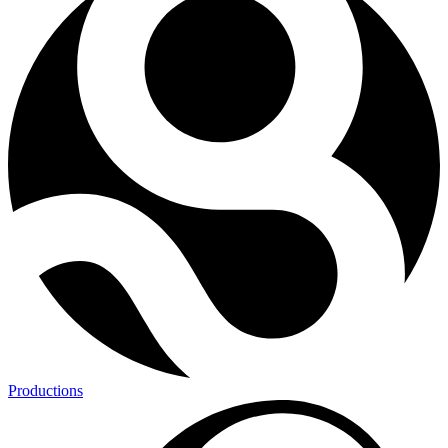
Productions