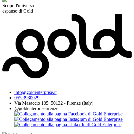
Scopri l'universo
espanso di Gold
info@goldenterprise.it
055 3980029
Via Masaccio 105, 50132 - Firenze (Italy)
@goldenterprisefirenze