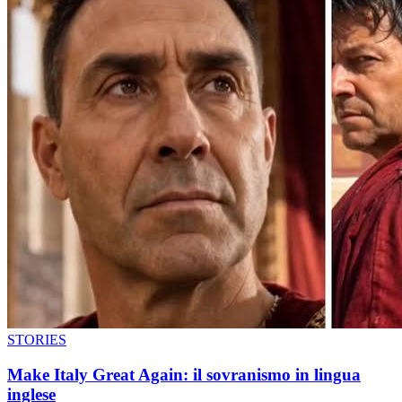
STORIES
Make Italy Great Again: il sovranismo in lingua
inglese