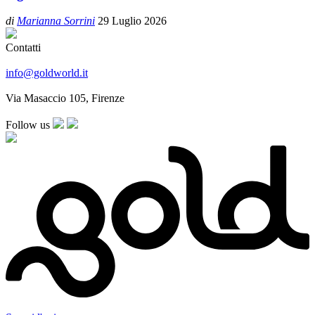
di
Marianna Sorrini
29 Luglio 2026
Contatti
info@goldworld.it
Via Masaccio 105, Firenze
Follow us