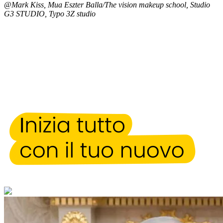
@Mark Kiss, Mua Eszter Balla/The vision makeup school, Studio
G3 STUDIO, Typo 3Z studio