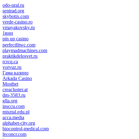
odo-ural.ru
sentrad.org
skybotix.com
verde-casino.ro
vmayakovsky.ru
1вин
pin up casino
пин ап
1win
perfectfitwc.com
playmadmachines.com
praktikdelosvet.ru
rcrcq.ca
vorvuz.ru
Гама казино
Arkada Casino
Mostbet
creacluster.at
dm-3583.ru
glla.org
insccu.com
misztal.edu.pl
acca.media
alphabet-city.org
biocontrol-medical.com
feconcr.com