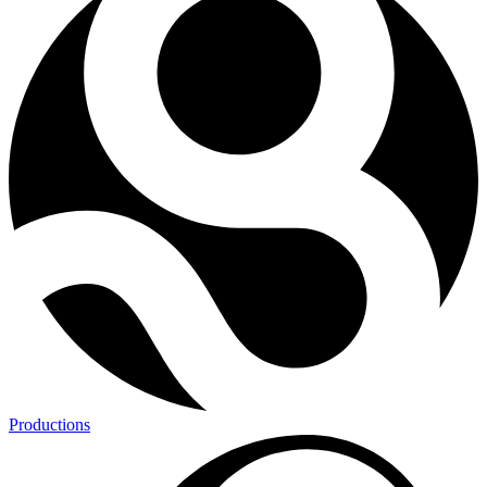
Productions