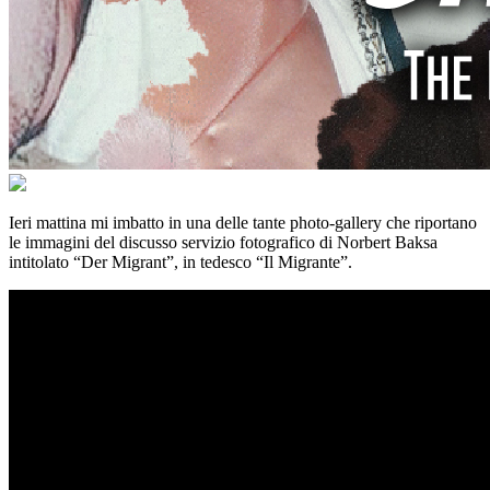
Ieri mattina mi imbatto in una delle tante photo-gallery che riportano
le immagini del discusso servizio fotografico di Norbert Baksa
intitolato “Der Migrant”, in tedesco “Il Migrante”.