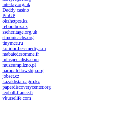
interlay.org.uk
Daddy casino
PinUP
okzhetpes.kz
rebootbox.cz
sseheritage.org.uk
stmonicachs.org
tinymce.ru
koridor-bessmertiya.ru
mabaiedesomme.fr
mfaspecialists.com
muzeumpilzno.pl
naropafellowship.org
jobset.cz
kazakhstan-agro.kz
paperdiscoverycenter.org
teqball-france.fr
vkurselife.com