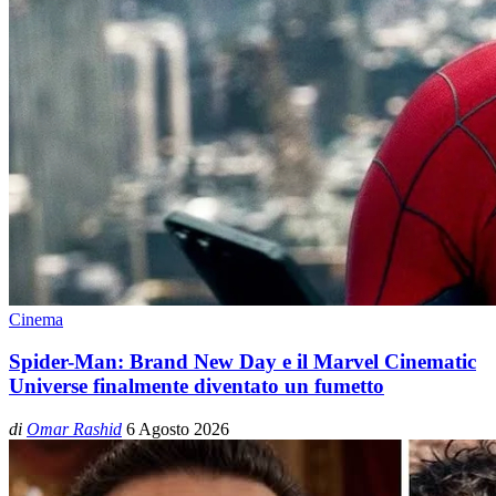
Cinema
Spider-Man: Brand New Day e il Marvel Cinematic
Universe finalmente diventato un fumetto
di
Omar Rashid
6 Agosto 2026