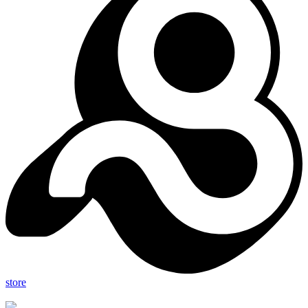
store