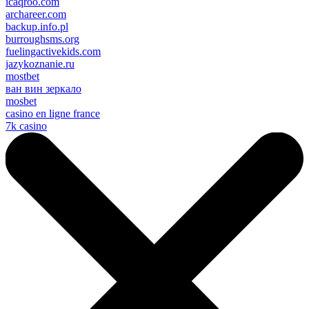
icaqroo.com
archareer.com
backup.info.pl
burroughsms.org
fuelingactivekids.com
jazykoznanie.ru
mostbet
ван вин зеркало
mosbet
casino en ligne france
7k casino