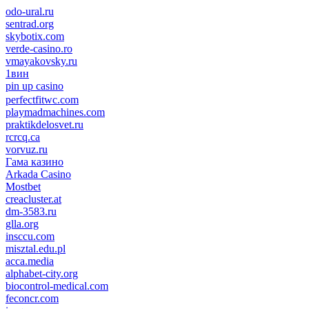
odo-ural.ru
sentrad.org
skybotix.com
verde-casino.ro
vmayakovsky.ru
1вин
pin up casino
пин ап
1win
perfectfitwc.com
playmadmachines.com
praktikdelosvet.ru
rcrcq.ca
vorvuz.ru
Гама казино
Arkada Casino
Mostbet
creacluster.at
dm-3583.ru
glla.org
insccu.com
misztal.edu.pl
acca.media
alphabet-city.org
biocontrol-medical.com
feconcr.com