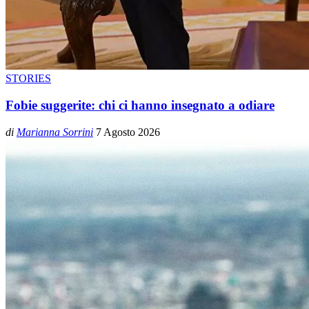
STORIES
Fobie suggerite: chi ci hanno insegnato a odiare
di
Marianna Sorrini
7 Agosto 2026