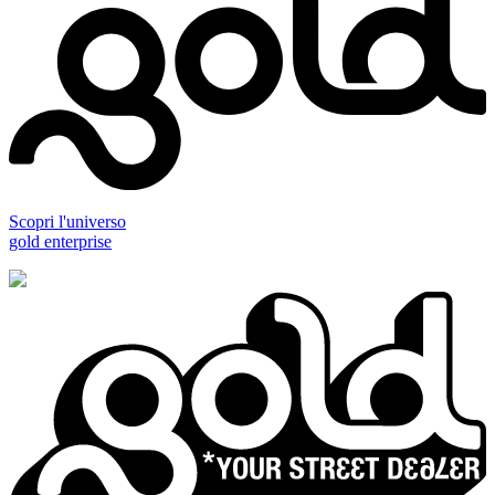
Scopri l'universo
gold enterprise