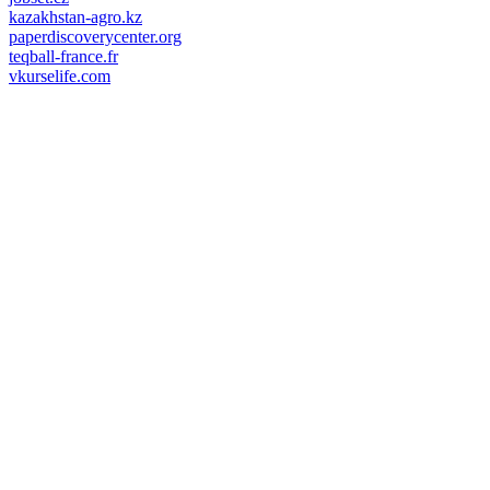
kazakhstan-agro.kz
paperdiscoverycenter.org
teqball-france.fr
vkurselife.com