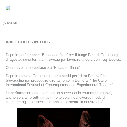
▷ Menu
IRAQI BODIES IN TOUR
Dopo la performance “Bandaged face” per il fringe Fest di Gotheborg
di agosto, sono tornata in Svezia per lavorare ancora con Iraqi Bodies.
Questa volta lo spettacolo è “Pillars of Blood”.
Dopo le prove a Gotheborg siamo partiti per “Nitra Festival” in
Slovacchia per proseguire direttamente in Egitto al “The Cairo
International Festival of Contemporary and Experimental Theatre”.
La performance pare sia stata un successo in entrambi i festival,
anche se siamo tutti rimasti molto colpiti dal diverso modo di
assistere agli spettacoli che abbiamo trovato in queste città.