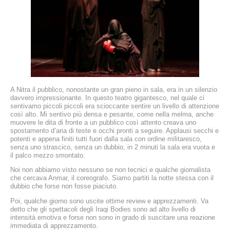
A Nitra il pubblico, nonostante un gran pieno in sala, era in un silenzio
davvero impressionante. In questo teatro gigantesco, nel quale ci
sentivamo piccoli piccoli era scioccante sentire un livello di attenzione
così alto. Mi sentivo più densa e pesante, come nella melma, anche
muovere le dita di fronte a un pubblico così attento creava uno
spostamento d’aria di teste e occhi pronti a seguire. Applausi secchi e
potenti e appena finiti tutti fuori dalla sala con ordine militaresco,
senza uno strascico, senza un dubbio, in 2 minuti la sala era vuota e
il palco mezzo smontato.
Noi non abbiamo visto nessuno se non tecnici e qualche giornalista
che cercava Anmar, il coreografo. Siamo partiti la notte stessa con il
dubbio che forse non fosse piaciuto.
Poi, qualche giorno sono uscite ottime review e apprezzamenti. Va
detto che gli spettacoli degli Iraqi Bodies sono ad alto livello di
intensità emotiva e forse non sono in grado di suscitare una reazione
immediata di apprezzamento.