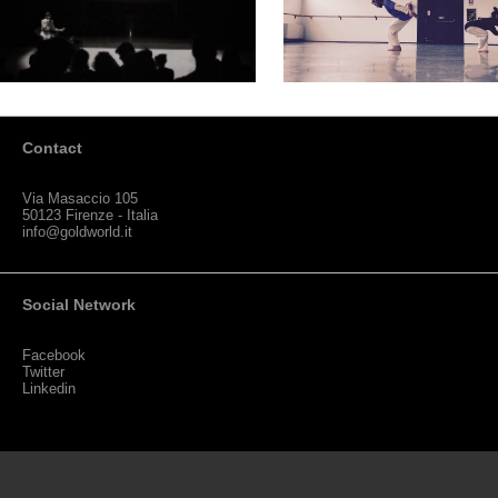
Contact
Via Masaccio 105
50123 Firenze - Italia
info@goldworld.it
Social Network
Facebook
Twitter
Linkedin
kasyno na prawdziwe pieniądze
https://thenationonlineng.net/gambling/gr/online-kazino-me-