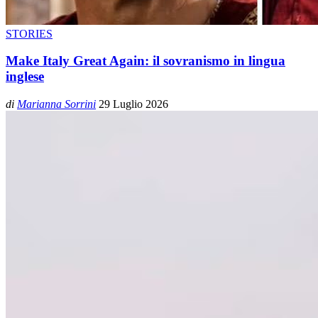
STORIES
Make Italy Great Again: il sovranismo in lingua
inglese
di
Marianna Sorrini
29 Luglio 2026