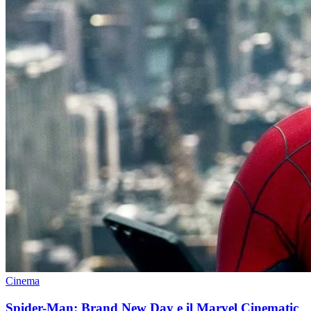
Cinema
Spider-Man: Brand New Day e il Marvel Cinematic