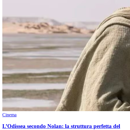
Cinema
L’Odissea secondo Nolan: la struttura perfetta del