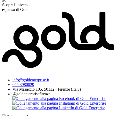
Scopri l'universo
espanso di Gold
info@goldenterprise.it
055 3980029
Via Masaccio 105, 50132 - Firenze (Italy)
@goldenterprisefirenze