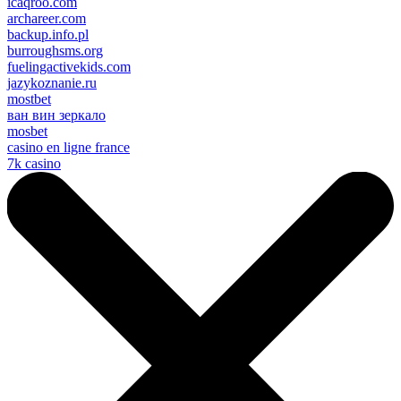
icaqroo.com
archareer.com
backup.info.pl
burroughsms.org
fuelingactivekids.com
jazykoznanie.ru
mostbet
ван вин зеркало
mosbet
casino en ligne france
7k casino