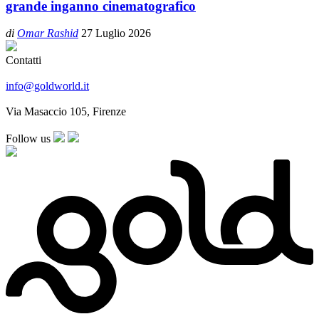
grande inganno cinematografico
di
Omar Rashid
27 Luglio 2026
Contatti
info@goldworld.it
Via Masaccio 105, Firenze
Follow us