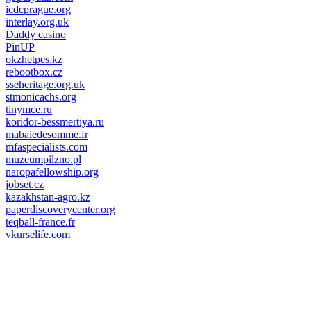
icdcprague.org
interlay.org.uk
Daddy casino
PinUP
okzhetpes.kz
rebootbox.cz
sseheritage.org.uk
stmonicachs.org
tinymce.ru
koridor-bessmertiya.ru
mabaiedesomme.fr
mfaspecialists.com
muzeumpilzno.pl
naropafellowship.org
jobset.cz
kazakhstan-agro.kz
paperdiscoverycenter.org
teqball-france.fr
vkurselife.com