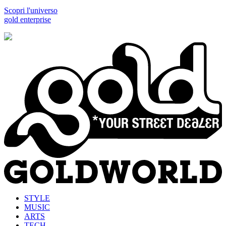
Scopri l'universo
gold enterprise
STYLE
MUSIC
ARTS
TECH