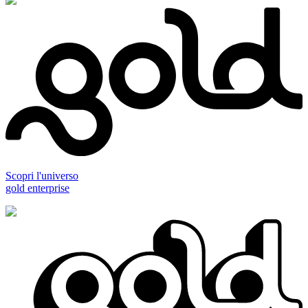
Scopri l'universo
gold enterprise