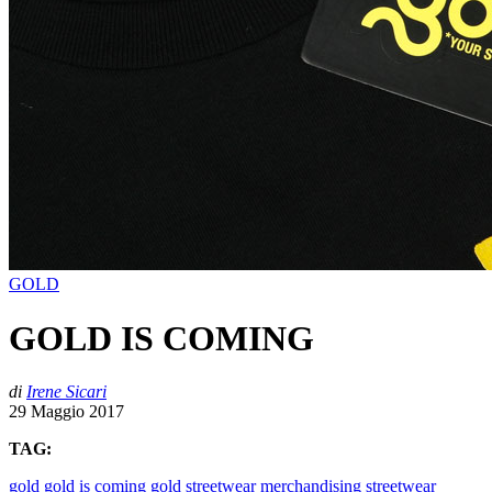
GOLD
GOLD IS COMING
di
Irene Sicari
29 Maggio 2017
TAG:
gold
gold is coming
gold streetwear
merchandising
streetwear