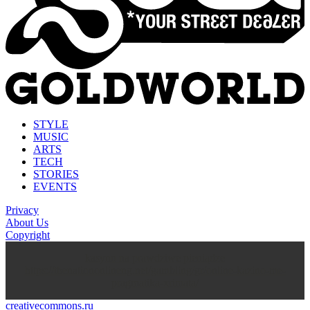
STYLE
MUSIC
ARTS
TECH
STORIES
EVENTS
Privacy
About Us
Copyright
kasyno na prawdziwe pieniądze
https://thenationonlineng.net/gambling/gr/online-kazino-me-
pragmatika-xrimata/
creativecommons.ru