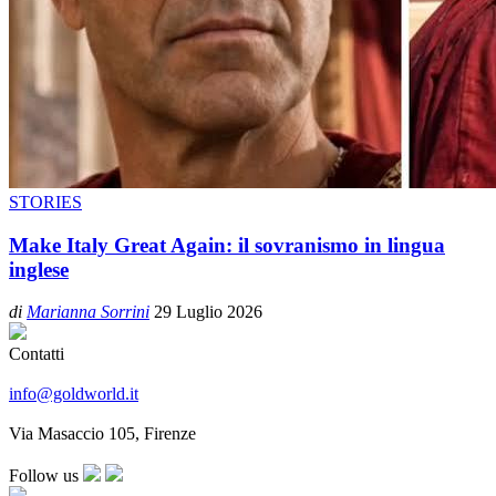
STORIES
Make Italy Great Again: il sovranismo in lingua
inglese
di
Marianna Sorrini
29 Luglio 2026
Contatti
info@goldworld.it
Via Masaccio 105, Firenze
Follow us