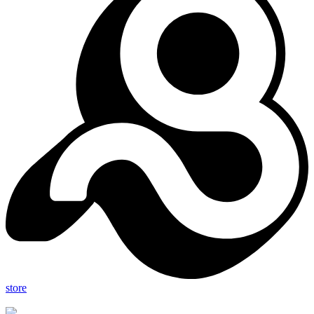
store