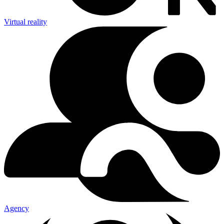
Virtual reality
Agency