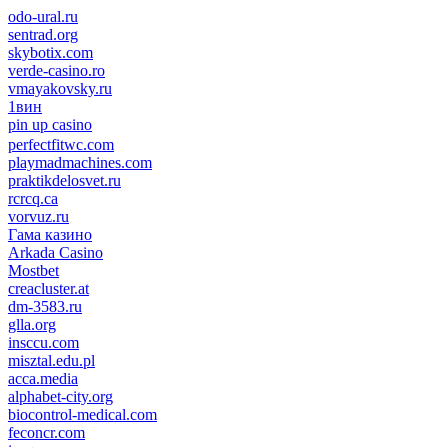
odo-ural.ru
sentrad.org
skybotix.com
verde-casino.ro
vmayakovsky.ru
1вин
pin up casino
пин ап
1win
perfectfitwc.com
playmadmachines.com
praktikdelosvet.ru
rcrcq.ca
vorvuz.ru
Гама казино
Arkada Casino
Mostbet
creacluster.at
dm-3583.ru
glla.org
insccu.com
misztal.edu.pl
acca.media
alphabet-city.org
biocontrol-medical.com
feconcr.com