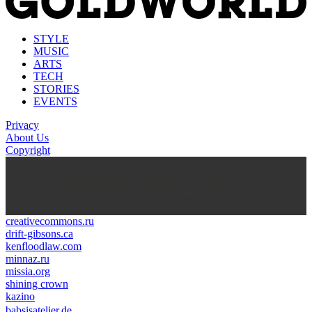
STYLE
MUSIC
ARTS
TECH
STORIES
EVENTS
Privacy
About Us
Copyright
kasyno na prawdziwe pieniądze
https://thenationonlineng.net/gambling/gr/online-kazino-me-
pragmatika-xrimata/
creativecommons.ru
drift-gibsons.ca
kenfloodlaw.com
minnaz.ru
missia.org
shining crown
kazino
casino lemon
pinco giriş
babsisatelier.de