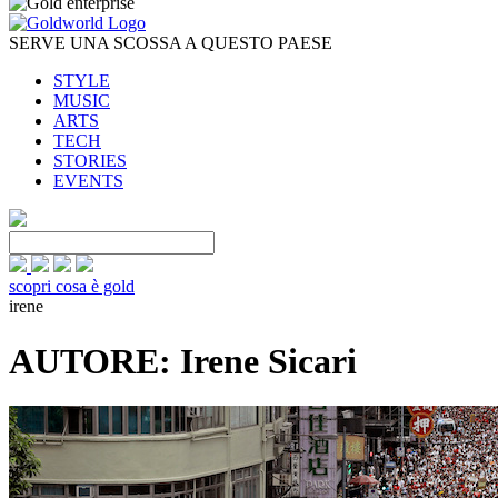
SERVE UNA SCOSSA A QUESTO PAESE
STYLE
MUSIC
ARTS
TECH
STORIES
EVENTS
scopri cosa è gold
irene
AUTORE: Irene Sicari