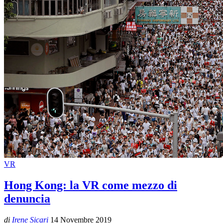
VR
Hong Kong: la VR come mezzo di
denuncia
di
Irene Sicari
14 Novembre 2019