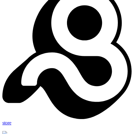
store