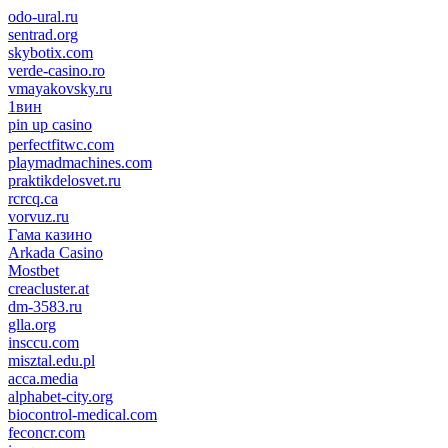
odo-ural.ru
sentrad.org
skybotix.com
verde-casino.ro
vmayakovsky.ru
1вин
pin up casino
пин ап
1win
perfectfitwc.com
playmadmachines.com
praktikdelosvet.ru
rcrcq.ca
vorvuz.ru
Гама казино
Arkada Casino
Mostbet
creacluster.at
dm-3583.ru
glla.org
insccu.com
misztal.edu.pl
acca.media
alphabet-city.org
biocontrol-medical.com
feconcr.com