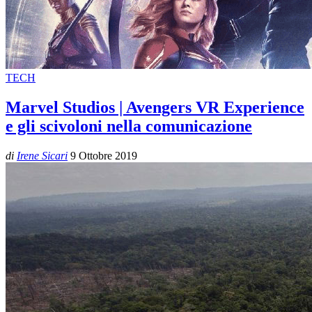
TECH
Marvel Studios | Avengers VR Experience
e gli scivoloni nella comunicazione
di
Irene Sicari
9 Ottobre 2019