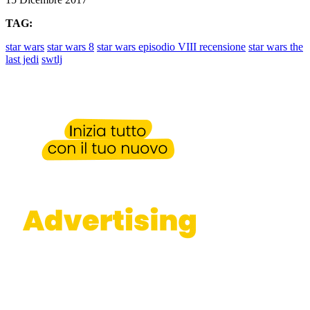
TAG:
star wars
star wars 8
star wars episodio VIII recensione
star wars the
last jedi
swtlj