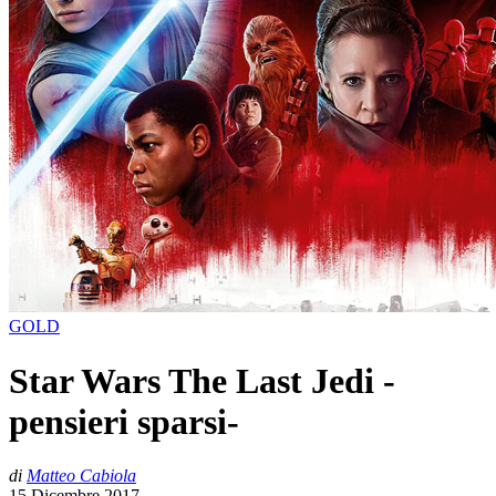
GOLD
Star Wars The Last Jedi -
pensieri sparsi-
di
Matteo Cabiola
15 Dicembre 2017