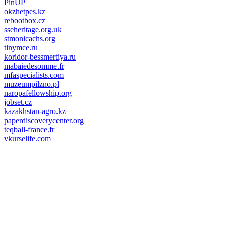
PinUP
okzhetpes.kz
rebootbox.cz
sseheritage.org.uk
stmonicachs.org
tinymce.ru
koridor-bessmertiya.ru
mabaiedesomme.fr
mfaspecialists.com
muzeumpilzno.pl
naropafellowship.org
jobset.cz
kazakhstan-agro.kz
paperdiscoverycenter.org
teqball-france.fr
vkurselife.com