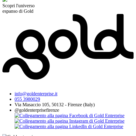
Scopri l'universo
espanso di Gold
info@goldenterprise.it
055 3980029
Via Masaccio 105, 50132 - Firenze (Italy)
@goldenterprisefirenze