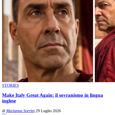
STORIES
Make Italy Great Again: il sovranismo in lingua
inglese
di
Marianna Sorrini
29 Luglio 2026