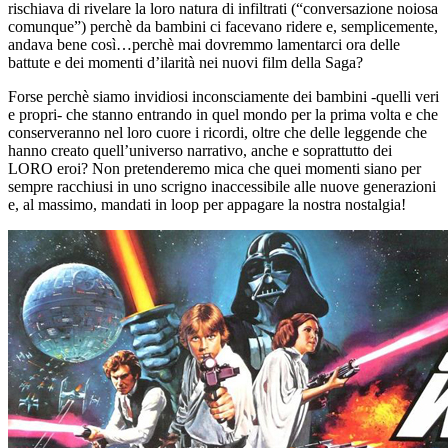
rischiava di rivelare la loro natura di infiltrati (“conversazione noiosa
comunque”) perchè da bambini ci facevano ridere e, semplicemente,
andava bene così…perchè mai dovremmo lamentarci ora delle
battute e dei momenti d’ilarità nei nuovi film della Saga?
Forse perchè siamo invidiosi inconsciamente dei bambini -quelli veri
e propri- che stanno entrando in quel mondo per la prima volta e che
conserveranno nel loro cuore i ricordi, oltre che delle leggende che
hanno creato quell’universo narrativo, anche e soprattutto dei
LORO eroi? Non pretenderemo mica che quei momenti siano per
sempre racchiusi in uno scrigno inaccessibile alle nuove generazioni
e, al massimo, mandati in loop per appagare la nostra nostalgia!