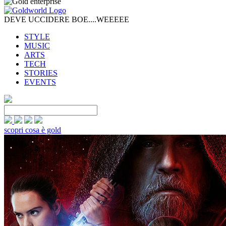
DEVE UCCIDERE BOE....WEEEEE
STYLE
MUSIC
ARTS
TECH
STORIES
EVENTS
scopri cosa è gold