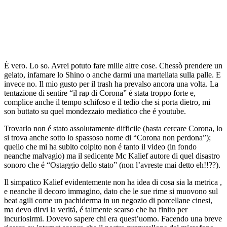
É vero. Lo so. Avrei potuto fare mille altre cose. Chessò prendere un
gelato, infamare lo Shino o anche darmi una martellata sulla palle. E
invece no. Il mio gusto per il trash ha prevalso ancora una volta. La
tentazione di sentire “il rap di Corona” é stata troppo forte e,
complice anche il tempo schifoso e il tedio che si porta dietro, mi
son buttato su quel mondezzaio mediatico che é youtube.
Trovarlo non é stato assolutamente difficile (basta cercare Corona, lo
si trova anche sotto lo spassoso nome di “Corona non perdona”);
quello che mi ha subito colpito non é tanto il video (in fondo
neanche malvagio) ma il sedicente Mc Kalief autore di quel disastro
sonoro che é “Ostaggio dello stato” (non l’avreste mai detto eh!!??).
Il simpatico Kalief evidentemente non ha idea di cosa sia la metrica ,
e neanche il decoro immagino, dato che le sue rime si muovono sul
beat agili come un pachiderma in un negozio di porcellane cinesi,
ma devo dirvi la veritá, é talmente scarso che ha finito per
incuriosirmi. Dovevo sapere chi era quest’uomo. Facendo una breve