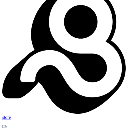
store