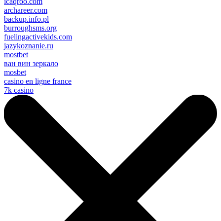
icaqroo.com
archareer.com
backup.info.pl
burroughsms.org
fuelingactivekids.com
jazykoznanie.ru
mostbet
ван вин зеркало
mosbet
casino en ligne france
7k casino