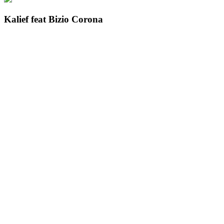
Kalief feat Bizio Corona