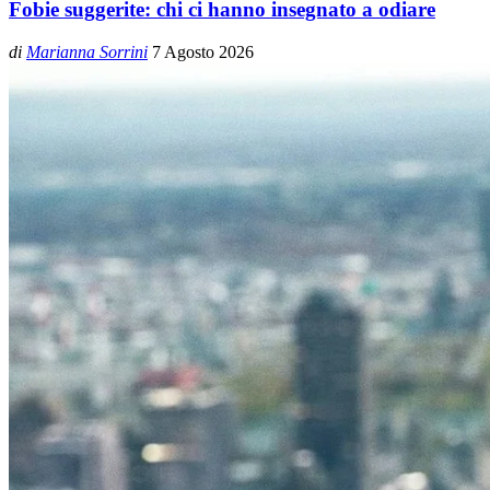
Fobie suggerite: chi ci hanno insegnato a odiare
di
Marianna Sorrini
7 Agosto 2026