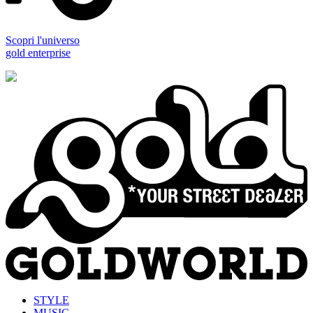
Scopri l'universo
gold enterprise
STYLE
MUSIC