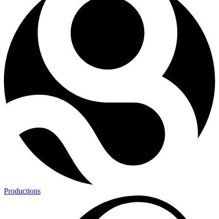
Productions