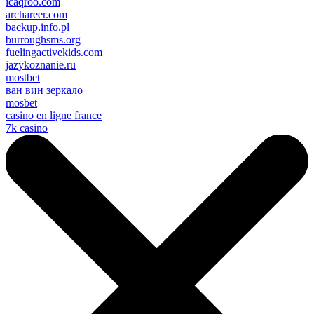
icaqroo.com
archareer.com
backup.info.pl
burroughsms.org
fuelingactivekids.com
jazykoznanie.ru
mostbet
ван вин зеркало
mosbet
casino en ligne france
7k casino