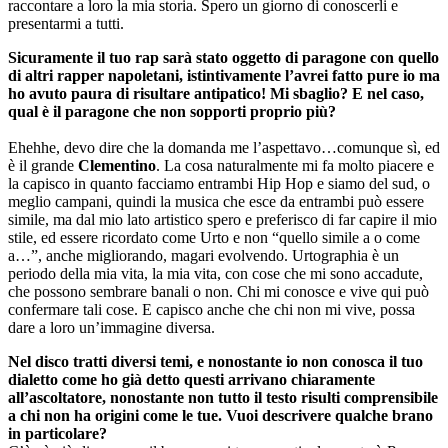
raccontare a loro la mia storia. Spero un giorno di conoscerli e
presentarmi a tutti.
Sicuramente il tuo rap sarà stato oggetto di paragone con quello
di altri rapper napoletani, istintivamente l’avrei fatto pure io ma
ho avuto paura di risultare antipatico! Mi sbaglio? E nel caso,
qual è il paragone che non sopporti proprio più?
Ehehhe, devo dire che la domanda me l’aspettavo…comunque sì, ed
è il grande
Clementino
. La cosa naturalmente mi fa molto piacere e
la capisco in quanto facciamo entrambi Hip Hop e siamo del sud, o
meglio campani, quindi la musica che esce da entrambi può essere
simile, ma dal mio lato artistico spero e preferisco di far capire il mio
stile, ed essere ricordato come Urto e non “quello simile a o come
a…”, anche migliorando, magari evolvendo. Urtographia è un
periodo della mia vita, la mia vita, con cose che mi sono accadute,
che possono sembrare banali o non. Chi mi conosce e vive qui può
confermare tali cose. E capisco anche che chi non mi vive, possa
dare a loro un’immagine diversa.
Nel disco tratti diversi temi, e nonostante io non conosca il tuo
dialetto come ho già detto questi arrivano chiaramente
all’ascoltatore, nonostante non tutto il testo risulti comprensibile
a chi non ha origini come le tue. Vuoi descrivere qualche brano
in particolare?