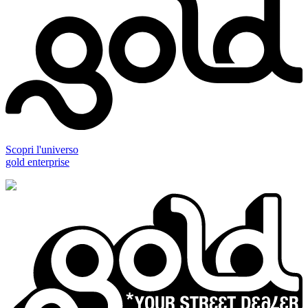
Scopri l'universo
gold enterprise