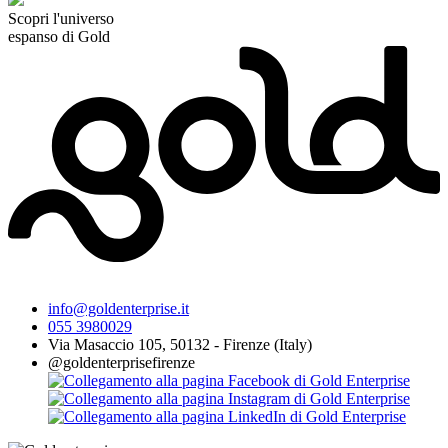
Scopri l'universo
espanso di Gold
info@goldenterprise.it
055 3980029
Via Masaccio 105, 50132 - Firenze (Italy)
@goldenterprisefirenze