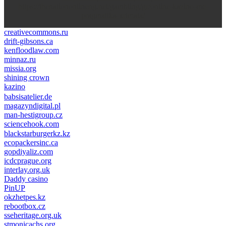
https://thenationonlineng.net/gambling/gr/online-kazino-me-
pragmatika-xrimata/
creativecommons.ru
drift-gibsons.ca
kenfloodlaw.com
minnaz.ru
missia.org
shining crown
kazino
casino lemon
pinco giriş
babsisatelier.de
magazyndigital.pl
man-hestigroup.cz
sciencehook.com
олимп казино
blackstarburgerkz.kz
ecopackersinc.ca
gopdiyaliz.com
icdcprague.org
interlay.org.uk
Daddy casino
PinUP
okzhetpes.kz
rebootbox.cz
sseheritage.org.uk
stmonicachs.org