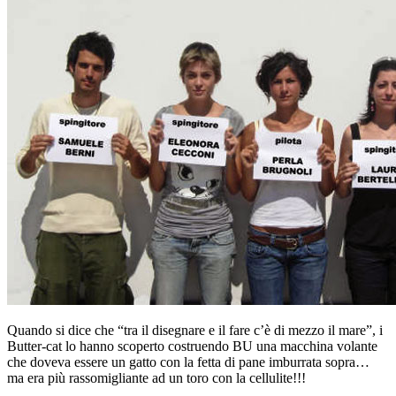
Quando si dice che “tra il disegnare e il fare c’è di mezzo il mare”, i
Butter-cat lo hanno scoperto costruendo BU una macchina volante
che doveva essere un gatto con la fetta di pane imburrata sopra…
ma era più rassomigliante ad un toro con la cellulite!!!