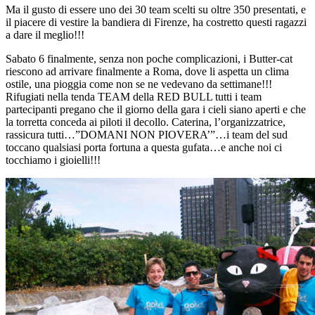
Ma il gusto di essere uno dei 30 team scelti su oltre 350 presentati, e
il piacere di vestire la bandiera di Firenze, ha costretto questi ragazzi
a dare il meglio!!!
Sabato 6 finalmente, senza non poche complicazioni, i Butter-cat
riescono ad arrivare finalmente a Roma, dove li aspetta un clima
ostile, una pioggia come non se ne vedevano da settimane!!!
Rifugiati nella tenda TEAM della RED BULL tutti i team
partecipanti pregano che il giorno della gara i cieli siano aperti e che
la torretta conceda ai piloti il decollo. Caterina, l’organizzatrice,
rassicura tutti…”DOMANI NON PIOVERA’”…i team del sud
toccano qualsiasi porta fortuna a questa gufata…e anche noi ci
tocchiamo i gioielli!!!