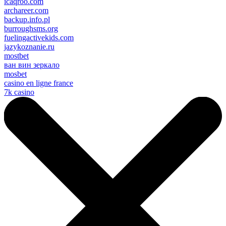
icaqroo.com
archareer.com
backup.info.pl
burroughsms.org
fuelingactivekids.com
jazykoznanie.ru
mostbet
ван вин зеркало
mosbet
casino en ligne france
7k casino