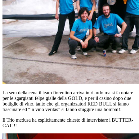
La sera della cena il team fiorentino arriva in ritardo ma si fa notare
per le sgargianti felpe gialle della GOLD, e per il casino dopo due
bottiglie di vino, tanto che gli organizzatori RED BULL si fanno
trascinare ed “in vino veritas” si fanno sfuggire una bomba!!!
Il Trio medusa ha esplicitamente chiesto di intervistare i BUTTER-
CAT!!!