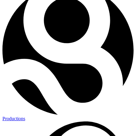
Productions