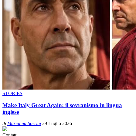
STORIES
Make Italy Great Again: il sovranismo in lingua
inglese
di
Marianna Sorrini
29 Luglio 2026
Contatti