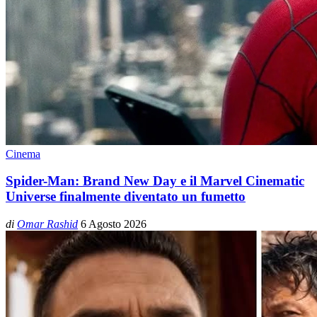
Cinema
Spider-Man: Brand New Day e il Marvel Cinematic
Universe finalmente diventato un fumetto
di
Omar Rashid
6 Agosto 2026