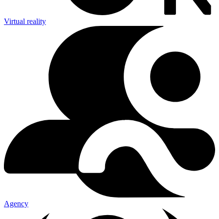
Virtual reality
Agency