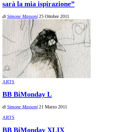
sarà la mia ispirazione”
di
Simone Massoni
25 Ottobre 2011
ARTS
BB BiMonday L
di
Simone Massoni
21 Marzo 2011
ARTS
BB BiMonday XLIX