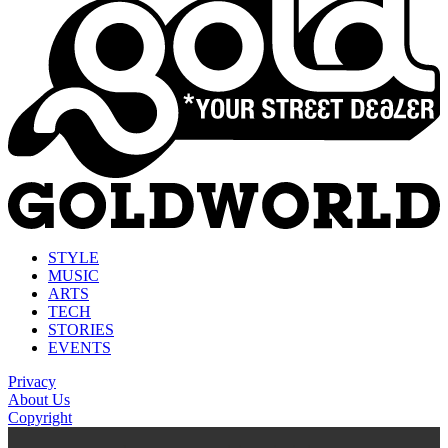
STYLE
MUSIC
ARTS
TECH
STORIES
EVENTS
Privacy
About Us
Copyright